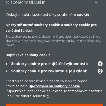
O společnosti Daikin
Získejte lepší zkušenost díky souborům
cookie
Řešení
Nezbytně nutné soubory cookie a soubory cookie pro
zajištění funkcí:
Tyto soubory jsou nezbytné, abyste mohli procházet naše webové stránky a
Podpora
abychom vám my mohli poskytovat požadované služby („minimální soubory
cookie“).
Produkty
Doplňkové soubory cookie:
Soubory cookie pro zajištění výkonnosti:
Soubory cookie pro reklamu a její cílení:
Copyright © Daikin
Chcete-li se dozvědět více o našich souborech cookie,
Právní upozornění/Imprint
Oznámení o používání souborů cookie
navštivte naše
Upozornění na soubory cookie
.
Směrnice o ochraně údajů
Firemní etika
Přijmutím souborů cookie souhlasíte se zpracováním osobních
Všeobecné obchodní podmínky
Data Act
údajů dle tohoto souhlasu.
*