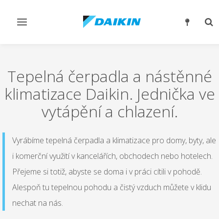
Přepnout
Pře
navigaci
rež
vyh
Tepelná čerpadla a nástěnné
klimatizace Daikin. Jednička ve
vytápění a chlazení.
Vyrábíme tepelná čerpadla a klimatizace pro domy, byty, ale
i komerční využití v kancelářích, obchodech nebo hotelech.
Přejeme si totiž, abyste se doma i v práci cítili v pohodě.
Alespoň tu tepelnou pohodu a čistý vzduch můžete v klidu
nechat na nás.