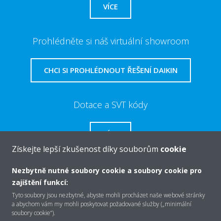
VÍCE
Prohlédněte si náš virtuální showroom
CHCI SI PROHLÉDNOUT ŘEŠENÍ DAIKIN
Dotace a SVT kódy
VÍCE
Získejte lepší zkušenost díky souborům
cookie
Nezbytně nutné soubory cookie a soubory cookie pro
zajištění funkcí:
O společnosti Daikin
Tyto soubory jsou nezbytné, abyste mohli procházet naše webové stránky
a abychom vám my mohli poskytovat požadované služby („minimální
soubory cookie“).