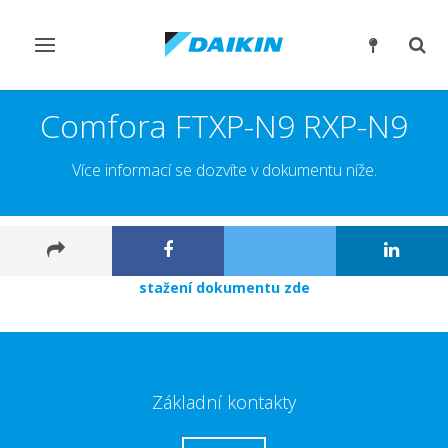
Přepnout
Přep
navigaci
reži
vyhl
Comfora FTXP-N9 RXP-N9
Více informací se dozvíte v dokumentu níže.
stažení dokumentu zde
Základní kontakty