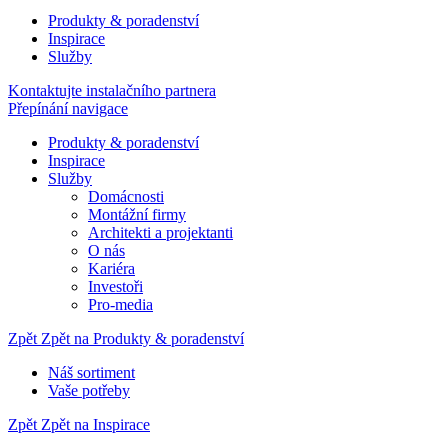
Produkty & poradenství
Inspirace
Služby
Kontaktujte instalačního partnera
Přepínání navigace
Produkty & poradenství
Inspirace
Služby
Domácnosti
Montážní firmy
Architekti a projektanti
O nás
Kariéra
Investoři
Pro-media
Zpět
Zpět na Produkty & poradenství
Náš sortiment
Vaše potřeby
Zpět
Zpět na Inspirace