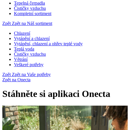
Tepelná čerpadla
Čističky vzduchu
Kompletní sortiment
Zpět
Zpět na Náš sortiment
Chlazení
Vytápění a chlazení
Vytápění, chlazení a ohřev teplé vody
Teplá voda
Čističky vzduchu
Větrání
Veškeré potřeby
Zpět
Zpět na Vaše potřeby
Zpět na Onecta
Stáhněte si aplikaci Onecta