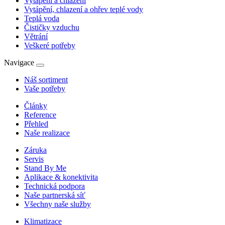
Vytápění a chlazení
Vytápění, chlazení a ohřev teplé vody
Teplá voda
Čističky vzduchu
Větrání
Veškeré potřeby
Navigace
Náš sortiment
Vaše potřeby
Články
Reference
Přehled
Naše realizace
Záruka
Servis
Stand By Me
Aplikace & konektivita
Technická podpora
Naše partnerská síť
Všechny naše služby
Klimatizace