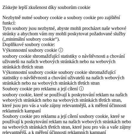
Získejte lepší zkušenost díky souborům cookie
Nezbytně nutné soubory cookie a soubory cookie pro zajištění
funkcí:
Tyto soubory jsou nezbytné, abyste mohli procházet naše webové
stránky a abychom vám my mohli poskytovat požadované služby
(„minimální soubory cookie“).
Doplňkové soubory cookie:
Výkonnostní soubory cookie
ⓘ
soubory cookie shromažďující statistiky o návštěvnosti a chování
uživatelů na našich webových stránkách nebo na webových
stránkách třetích stran
Výkonnostní soubory cookie
soubory cookie shromažďující
statistiky o návštěvnosti a chování uživatelů na našich webových
stránkách nebo na webových stránkách třetích stran
Soubory cookie pro reklamu a její cílení
ⓘ
soubory cookie, které se používají k poskytování reklam na našich
webových stránkách nebo na webových stránkách třetích stran,
které jsou pro vás a vaše zájmy relevantnější, a k měření účinnosti
reklamních kampaní
Soubory cookie pro reklamu a její cílení
soubory cookie, které se
používají k poskytování reklam na našich webových stránkách nebo
na webových stránkách třetích stran, které jsou pro vás a vaše zájmy
relevantnější, a k měření účinnosti reklamních kampaní