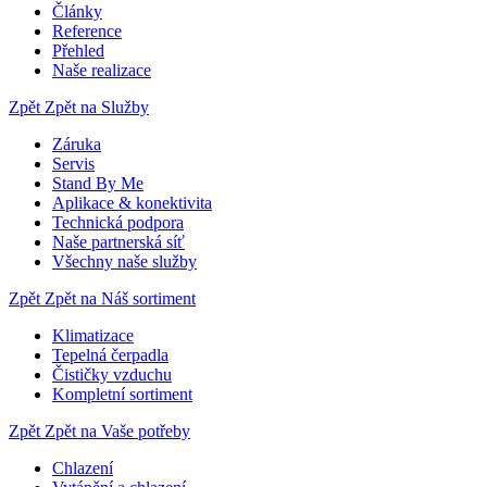
Články
Reference
Přehled
Naše realizace
Zpět
Zpět na Služby
Záruka
Servis
Stand By Me
Aplikace & konektivita
Technická podpora
Naše partnerská síť
Všechny naše služby
Zpět
Zpět na Náš sortiment
Klimatizace
Tepelná čerpadla
Čističky vzduchu
Kompletní sortiment
Zpět
Zpět na Vaše potřeby
Chlazení