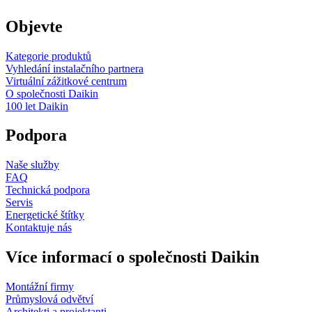
Objevte
Kategorie produktů
Vyhledání instalačního partnera
Virtuální zážitkové centrum
O společnosti Daikin
100 let Daikin
Podpora
Naše služby
FAQ
Technická podpora
Servis
Energetické štítky
Kontaktuje nás
Více informací o společnosti Daikin
Montážní firmy
Průmyslová odvětví
Architekti a projektanti