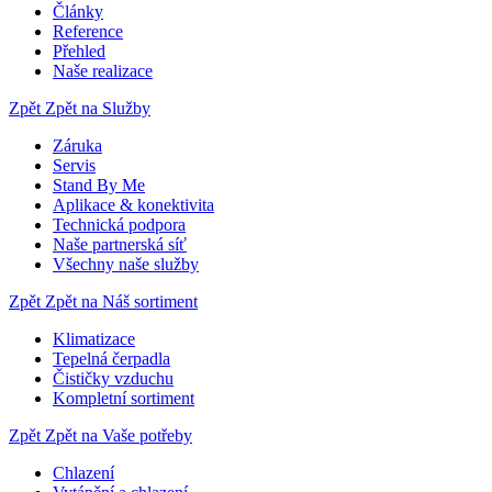
Články
Reference
Přehled
Naše realizace
Zpět
Zpět na Služby
Záruka
Servis
Stand By Me
Aplikace & konektivita
Technická podpora
Naše partnerská síť
Všechny naše služby
Zpět
Zpět na Náš sortiment
Klimatizace
Tepelná čerpadla
Čističky vzduchu
Kompletní sortiment
Zpět
Zpět na Vaše potřeby
Chlazení