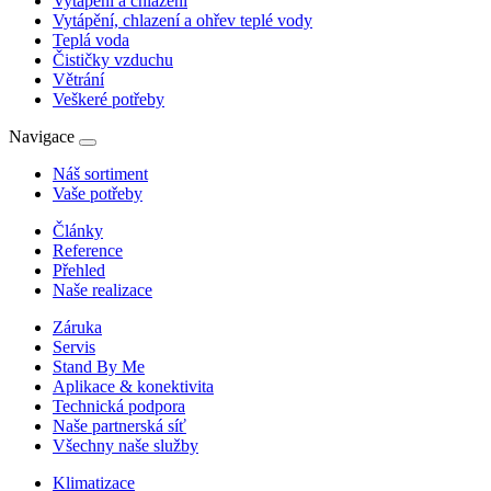
Vytápění a chlazení
Vytápění, chlazení a ohřev teplé vody
Teplá voda
Čističky vzduchu
Větrání
Veškeré potřeby
Navigace
Náš sortiment
Vaše potřeby
Články
Reference
Přehled
Naše realizace
Záruka
Servis
Stand By Me
Aplikace & konektivita
Technická podpora
Naše partnerská síť
Všechny naše služby
Klimatizace