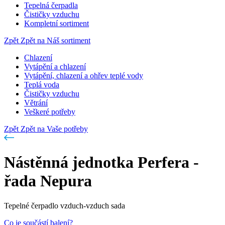
Tepelná čerpadla
Čističky vzduchu
Kompletní sortiment
Zpět
Zpět na Náš sortiment
Chlazení
Vytápění a chlazení
Vytápění, chlazení a ohřev teplé vody
Teplá voda
Čističky vzduchu
Větrání
Veškeré potřeby
Zpět
Zpět na Vaše potřeby
Nástěnná jednotka Perfera -
řada Nepura
Tepelné čerpadlo vzduch-vzduch sada
Co je součástí balení?