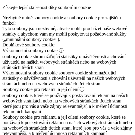
Získejte lepší zkušenost díky souborům cookie
Nezbytně nutné soubory cookie a soubory cookie pro zajištění
funkcí:
Tyto soubory jsou nezbytné, abyste mohli procházet naše webové
stránky a abychom vám my mohli poskytovat požadované služby
(„minimální soubory cookie“).
Doplňkové soubory cookie:
Výkonnostní soubory cookie
ⓘ
soubory cookie shromažďující statistiky o návštěvnosti a chování
uživatelů na našich webových stránkách nebo na webových
stránkách třetích stran
Výkonnostní soubory cookie
soubory cookie shromažďující
statistiky o návštěvnosti a chování uživatelů na našich webových
stránkách nebo na webových stránkách třetích stran
Soubory cookie pro reklamu a její cílení
ⓘ
soubory cookie, které se používají k poskytování reklam na našich
webových stránkách nebo na webových stránkách třetích stran,
které jsou pro vás a vaše zájmy relevantnější, a k měření účinnosti
reklamních kampaní
Soubory cookie pro reklamu a její cílení
soubory cookie, které se
používají k poskytování reklam na našich webových stránkách nebo
na webových stránkách třetích stran, které jsou pro vás a vaše zájmy
relevantnější, a k měření účinnosti reklamních kampaní