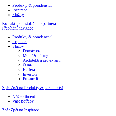
Produkty & poradenství
Inspirace
Služby
Kontaktujte instalačního partnera
Přepínání navigace
Produkty & poradenství
Inspirace
Služby
Domácnosti
Montážní firmy
Architekti a projektanti
O nás
Kariéra
Investoři
Pro-media
Zpět
Zpět na Produkty & poradenství
Náš sortiment
Vaše potřeby
Zpět
Zpět na Inspirace