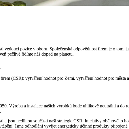
stí vedoucí pozice v oboru. Společenská odpovědnost firem je o tom, ja
oveň pečlivě řídíme náš dopad na planetu.
m
irem (CSR): vytváření hodnot pro Zemi, vytváření hodnot pro města a vy
050. Výroba a instalace našich výrobků bude uhlíkově neutrální a do ro
.
i a jsou nedílnou součástí naší strategie CSR. Iniciativy oběhového ho
ápění. Jsme odhodláni vyvíjet energeticky účinné produkty připojené k 