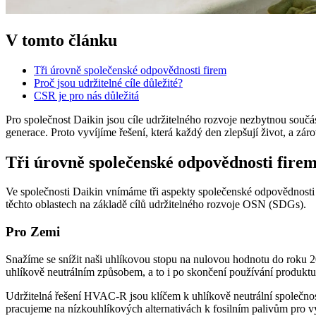
V tomto článku
Tři úrovně společenské odpovědnosti firem
Proč jsou udržitelné cíle důležité?
CSR je pro nás důležitá
Pro společnost Daikin jsou cíle udržitelného rozvoje nezbytnou součá
generace. Proto vyvíjíme řešení, která každý den zlepšují život, a zár
Tři úrovně společenské odpovědnosti fire
Ve společnosti Daikin vnímáme tři aspekty společenské odpovědnosti f
těchto oblastech na základě cílů udržitelného rozvoje OSN (SDGs).
Pro Zemi
Snažíme se snížit naši uhlíkovou stopu na nulovou hodnotu do roku 2
uhlíkově neutrálním způsobem, a to i po skončení používání produktu
Udržitelná řešení HVAC-R jsou klíčem k uhlíkově neutrální společnost
pracujeme na nízkouhlíkových alternativách k fosilním palivům pro vyt