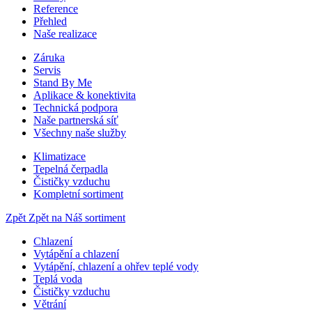
Reference
Přehled
Naše realizace
Záruka
Servis
Stand By Me
Aplikace & konektivita
Technická podpora
Naše partnerská síť
Všechny naše služby
Klimatizace
Tepelná čerpadla
Čističky vzduchu
Kompletní sortiment
Zpět
Zpět na Náš sortiment
Chlazení
Vytápění a chlazení
Vytápění, chlazení a ohřev teplé vody
Teplá voda
Čističky vzduchu
Větrání