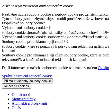
Získejte lepší zkušenost díky souborům cookie
Nezbytně nutné soubory cookie a soubory cookie pro zajištění funkcí
Tyto soubory jsou nezbytné, abyste mohli procházet naše webové st
Doplňkové soubory cookie:
Výkonnostní soubory cookie
ⓘ
soubory cookie shromažďující statistiky o návštěvnosti a chování už
Výkonnostní soubory cookie
soubory cookie shromažďující statistiky
Soubory cookie pro reklamu a její cílení
ⓘ
soubory cookie, které se používají k poskytování reklam na našich we
kampaní
Soubory cookie pro reklamu a její cílení
soubory cookie, které se pou
relevantnější, a k měření účinnosti reklamních kampaní
Další informace o našich souborech cookie naleznete v našem
Oznáme
Správa nastavení souborů cookie
Přijmout všechny soubory cookie
Reject all cookies
Domácnosti
Montážní firmy
Architekti a projektanti
O nás