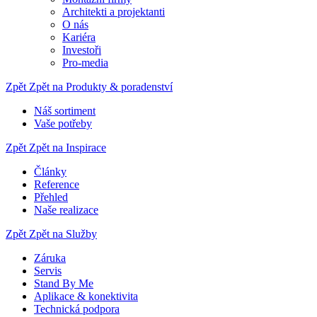
Architekti a projektanti
O nás
Kariéra
Investoři
Pro-media
Zpět
Zpět na Produkty & poradenství
Náš sortiment
Vaše potřeby
Zpět
Zpět na Inspirace
Články
Reference
Přehled
Naše realizace
Zpět
Zpět na Služby
Záruka
Servis
Stand By Me
Aplikace & konektivita
Technická podpora