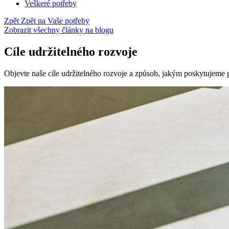
Veškeré potřeby
Zpět
Zpět na Vaše potřeby
Zobrazit všechny články na blogu
Cíle udržitelného rozvoje
Objevte naše cíle udržitelného rozvoje a způsob, jakým poskytujeme 