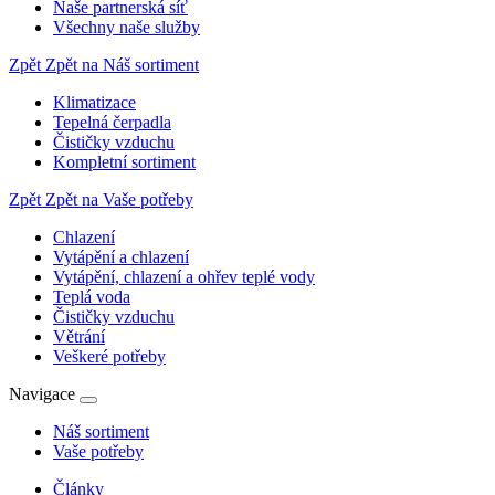
Naše partnerská síť
Všechny naše služby
Zpět
Zpět na Náš sortiment
Klimatizace
Tepelná čerpadla
Čističky vzduchu
Kompletní sortiment
Zpět
Zpět na Vaše potřeby
Chlazení
Vytápění a chlazení
Vytápění, chlazení a ohřev teplé vody
Teplá voda
Čističky vzduchu
Větrání
Veškeré potřeby
Navigace
Náš sortiment
Vaše potřeby
Články