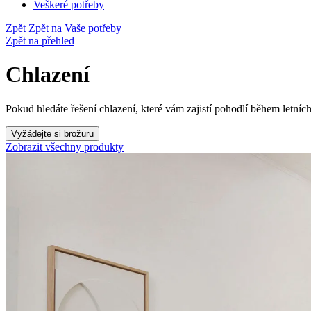
Veškeré potřeby
Zpět
Zpět na Vaše potřeby
Zpět na přehled
Chlazení
Pokud hledáte řešení chlazení, které vám zajistí pohodlí během letníc
Vyžádejte si brožuru
Zobrazit všechny produkty