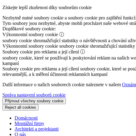
Získejte lepší zkušenost díky souborům cookie
Nezbytně nutné soubory cookie a soubory cookie pro zajištění funkcí
Tyto soubory jsou nezbytné, abyste mohli procházet naše webové st
Doplňkové soubory cookie:
Výkonnostní soubory cookie
ⓘ
soubory cookie shromažďující statistiky o návštěvnosti a chování už
Výkonnostní soubory cookie
soubory cookie shromažďující statistiky
Soubory cookie pro reklamu a její cílení
ⓘ
soubory cookie, které se používají k poskytování reklam na našich we
kampaní
Soubory cookie pro reklamu a její cílení
soubory cookie, které se pou
relevantnější, a k měření účinnosti reklamních kampaní
Další informace o našich souborech cookie naleznete v našem
Oznáme
Správa nastavení souborů cookie
Přijmout všechny soubory cookie
Reject all cookies
Domácnosti
Montážní firmy
Architekti a projektanti
O nás