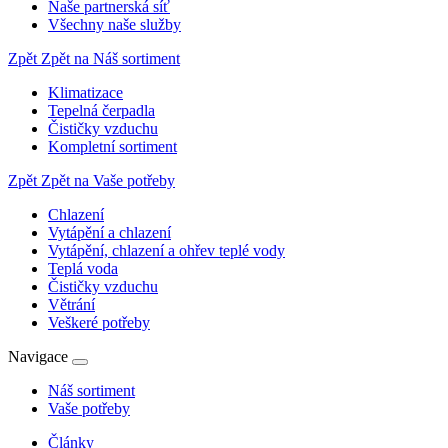
Naše partnerská síť
Všechny naše služby
Zpět
Zpět na Náš sortiment
Klimatizace
Tepelná čerpadla
Čističky vzduchu
Kompletní sortiment
Zpět
Zpět na Vaše potřeby
Chlazení
Vytápění a chlazení
Vytápění, chlazení a ohřev teplé vody
Teplá voda
Čističky vzduchu
Větrání
Veškeré potřeby
Navigace
Náš sortiment
Vaše potřeby
Články