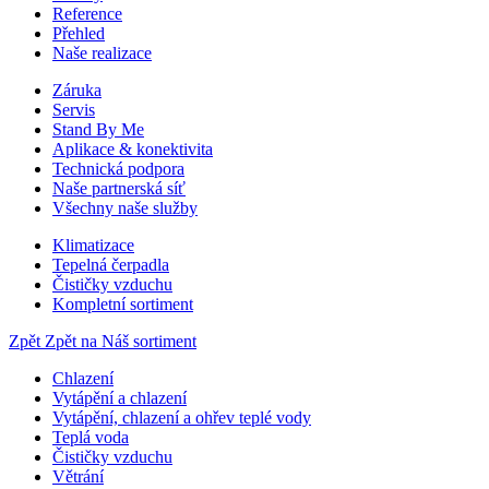
Reference
Přehled
Naše realizace
Záruka
Servis
Stand By Me
Aplikace & konektivita
Technická podpora
Naše partnerská síť
Všechny naše služby
Klimatizace
Tepelná čerpadla
Čističky vzduchu
Kompletní sortiment
Zpět
Zpět na Náš sortiment
Chlazení
Vytápění a chlazení
Vytápění, chlazení a ohřev teplé vody
Teplá voda
Čističky vzduchu
Větrání