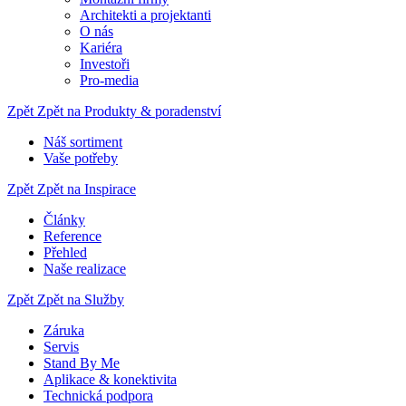
Architekti a projektanti
O nás
Kariéra
Investoři
Pro-media
Zpět
Zpět na Produkty & poradenství
Náš sortiment
Vaše potřeby
Zpět
Zpět na Inspirace
Články
Reference
Přehled
Naše realizace
Zpět
Zpět na Služby
Záruka
Servis
Stand By Me
Aplikace & konektivita
Technická podpora