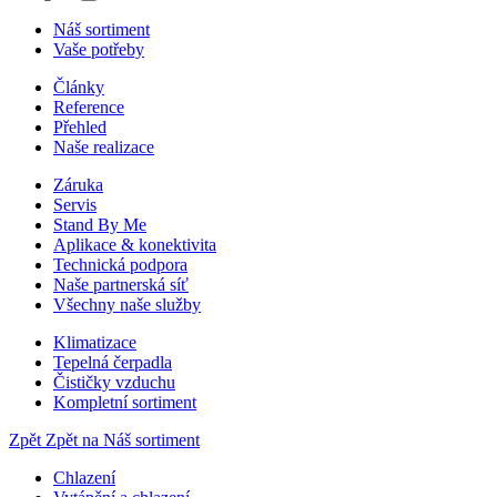
Náš sortiment
Vaše potřeby
Články
Reference
Přehled
Naše realizace
Záruka
Servis
Stand By Me
Aplikace & konektivita
Technická podpora
Naše partnerská síť
Všechny naše služby
Klimatizace
Tepelná čerpadla
Čističky vzduchu
Kompletní sortiment
Zpět
Zpět na Náš sortiment
Chlazení