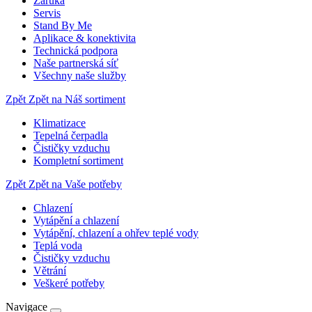
Záruka
Servis
Stand By Me
Aplikace & konektivita
Technická podpora
Naše partnerská síť
Všechny naše služby
Zpět
Zpět na Náš sortiment
Klimatizace
Tepelná čerpadla
Čističky vzduchu
Kompletní sortiment
Zpět
Zpět na Vaše potřeby
Chlazení
Vytápění a chlazení
Vytápění, chlazení a ohřev teplé vody
Teplá voda
Čističky vzduchu
Větrání
Veškeré potřeby
Navigace