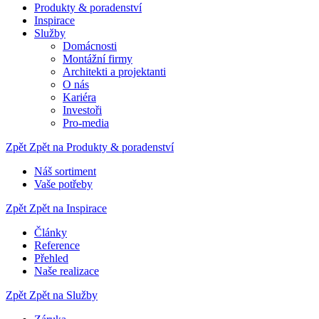
Produkty & poradenství
Inspirace
Služby
Domácnosti
Montážní firmy
Architekti a projektanti
O nás
Kariéra
Investoři
Pro-media
Zpět
Zpět na Produkty & poradenství
Náš sortiment
Vaše potřeby
Zpět
Zpět na Inspirace
Články
Reference
Přehled
Naše realizace
Zpět
Zpět na Služby