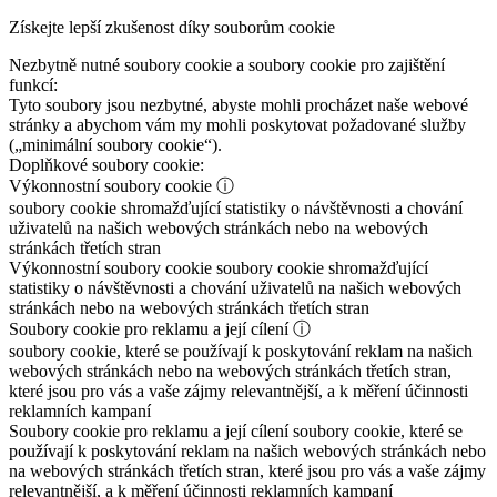
Získejte lepší zkušenost díky souborům cookie
Nezbytně nutné soubory cookie a soubory cookie pro zajištění
funkcí:
Tyto soubory jsou nezbytné, abyste mohli procházet naše webové
stránky a abychom vám my mohli poskytovat požadované služby
(„minimální soubory cookie“).
Doplňkové soubory cookie:
Výkonnostní soubory cookie
ⓘ
soubory cookie shromažďující statistiky o návštěvnosti a chování
uživatelů na našich webových stránkách nebo na webových
stránkách třetích stran
Výkonnostní soubory cookie
soubory cookie shromažďující
statistiky o návštěvnosti a chování uživatelů na našich webových
stránkách nebo na webových stránkách třetích stran
Soubory cookie pro reklamu a její cílení
ⓘ
soubory cookie, které se používají k poskytování reklam na našich
webových stránkách nebo na webových stránkách třetích stran,
které jsou pro vás a vaše zájmy relevantnější, a k měření účinnosti
reklamních kampaní
Soubory cookie pro reklamu a její cílení
soubory cookie, které se
používají k poskytování reklam na našich webových stránkách nebo
na webových stránkách třetích stran, které jsou pro vás a vaše zájmy
relevantnější, a k měření účinnosti reklamních kampaní