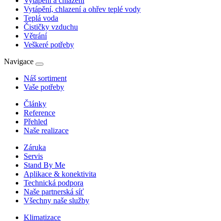
Vytápění a chlazení
Vytápění, chlazení a ohřev teplé vody
Teplá voda
Čističky vzduchu
Větrání
Veškeré potřeby
Navigace
Náš sortiment
Vaše potřeby
Články
Reference
Přehled
Naše realizace
Záruka
Servis
Stand By Me
Aplikace & konektivita
Technická podpora
Naše partnerská síť
Všechny naše služby
Klimatizace