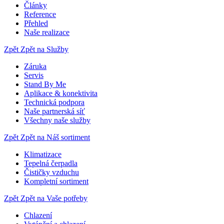
Články
Reference
Přehled
Naše realizace
Zpět
Zpět na Služby
Záruka
Servis
Stand By Me
Aplikace & konektivita
Technická podpora
Naše partnerská síť
Všechny naše služby
Zpět
Zpět na Náš sortiment
Klimatizace
Tepelná čerpadla
Čističky vzduchu
Kompletní sortiment
Zpět
Zpět na Vaše potřeby
Chlazení