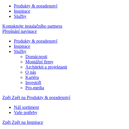
Produkty & poradenství
Inspirace
Služby
Kontaktujte instalačního partnera
Přepínání navigace
Produkty & poradenství
Inspirace
Služby
Domácnosti
Montážní firmy
Architekti a projektanti
O nás
Kariéra
Investoři
Pro-media
Zpět
Zpět na Produkty & poradenství
Náš sortiment
Vaše potřeby
Zpět
Zpět na Inspirace