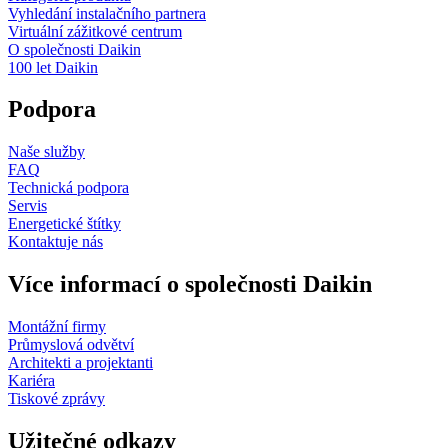
Vyhledání instalačního partnera
Virtuální zážitkové centrum
O společnosti Daikin
100 let Daikin
Podpora
Naše služby
FAQ
Technická podpora
Servis
Energetické štítky
Kontaktuje nás
Více informací o společnosti Daikin
Montážní firmy
Průmyslová odvětví
Architekti a projektanti
Kariéra
Tiskové zprávy
Užitečné odkazy