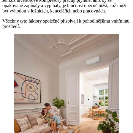
Jelikož invertorové kompresory pracují plynule, aniž by se
opakovaně zapínaly a vypínaly, je hlučnost obecně nižší, což může
být výhodou v ložnicích, kancelářích nebo pracovnách.
Všechny tyto faktory společně přispívají k pohodlnějšímu vnitřnímu
prostředí.