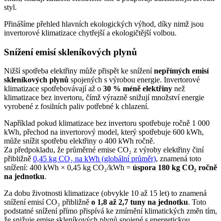
styl.
Přinášíme přehled hlavních ekologických výhod, díky nimž jsou
invertorové klimatizace chytřejší a ekologičtější volbou.
Snížení emisí skleníkových plynů
Nižší spotřeba elektřiny může přispět ke snížení
nepřímých emisí
skleníkových plynů
spojených s výrobou energie. Invertorové
klimatizace spotřebovávají až o
30 % méně elektřiny
než
klimatizace bez invertoru, čímž výrazně snižují množství energie
vyrobené z fosilních paliv potřebné k chlazení.
Například pokud klimatizace bez invertoru spotřebuje ročně 1 000
kWh, přechod na invertorový model, který spotřebuje 600 kWh,
může snížit spotřebu elektřiny o 400 kWh ročně.
Za předpokladu, že průměrné emise CO₂ z výroby elektřiny činí
přibližně
0,45 kg CO₂ na kWh (globální průměr)
, znamená toto
snížení: 400 kWh × 0,45 kg CO₂/kWh =
úspora 180 kg CO₂ ročně
na jednotku
.
Za dobu životnosti klimatizace (obvykle 10 až 15 let) to znamená
snížení emisí CO₂ přibližně
o 1,8 až 2,7 tuny na jednotku
. Toto
podstatné snížení přímo přispívá ke zmírnění klimatických změn tím,
že snižuje emise skleníkových plynů spojené s energetickou