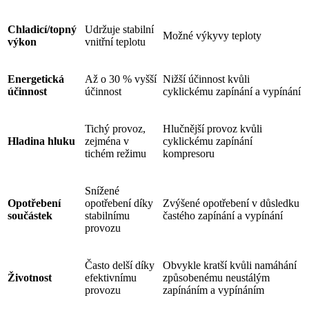
Chladicí/topný
Udržuje stabilní
Možné výkyvy teploty
výkon
vnitřní teplotu
Energetická
Až o 30 % vyšší
Nižší účinnost kvůli
účinnost
účinnost
cyklickému zapínání a vypínání
Tichý provoz,
Hlučnější provoz kvůli
Hladina hluku
zejména v
cyklickému zapínání
tichém režimu
kompresoru
Snížené
Opotřebení
opotřebení díky
Zvýšené opotřebení v důsledku
součástek
stabilnímu
častého zapínání a vypínání
provozu
Často delší díky
Obvykle kratší kvůli namáhání
Životnost
efektivnímu
způsobenému neustálým
provozu
zapínáním a vypínáním