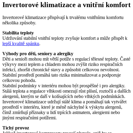
Invertorové klimatizace a vnitřní komfort
Invertorové klimatizace přispívají k trvalému vnitřnímu komfortu
několika způsoby.
Stabilita teploty
Udržování stabilní vnitřní teploty zvyšuje komfort a může přispět k
lepší kvalitě spánku
.
Výhody pro děti, seniory a alergiky
Děti a senioři mohou mít větší potíže s regulací tělesné teploty. Časté
výkyvy mezi teplem a chladem mohou zvýšit riziko respiračních
infekcí, zhoršit chronické stavy a způsobit celkovou nevolnost.
Stabilní prostředí pomáhá tato rizika minimalizovat a podporuje
celkovou pohodu.
Stabilní podmínky v interiéru mohou být prospěšné i pro alergiky.
Stálá teplota a regulace vlhkosti omezují růst plísní, roztočů a dalších
alergenů, kterým se daří v kolísajících nebo vlhkých podmínkách.
Invertorové klimatizace udržují stálé klima a pomáhají tak vytvářet
prostředí v interiéru, které je méně náchylné k výskytu alergenů,
čímž zmírňují příznaky u lidí trpících astmatem, alergiemi nebo
jinými respiračními potížemi.
Tichý provoz