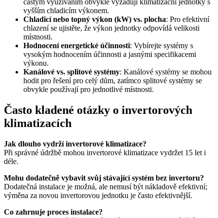
častým využíváním obvykle vyžadují klimatizační jednotky s
vyšším chladicím výkonem.
Chladicí nebo topný výkon (kW) vs. plocha
: Pro efektivní
chlazení se ujistěte, že výkon jednotky odpovídá velikosti
místnosti.
Hodnocení energetické účinnosti
: Vybírejte systémy s
vysokým hodnocením účinnosti a jasnými specifikacemi
výkonu.
Kanálové vs. splitové systémy
: Kanálové systémy se mohou
hodit pro řešení pro celý dům, zatímco splitové systémy se
obvykle používají pro jednotlivé místnosti.
Často kladené otázky o invertorových
klimatizacích
Jak dlouho vydrží invertorové klimatizace?
Při správné údržbě mohou invertorové klimatizace vydržet 15 let i
déle.
Mohu dodatečně vybavit svůj stávající systém bez invertoru?
Dodatečná instalace je možná, ale nemusí být nákladově efektivní;
výměna za novou invertorovou jednotku je často efektivnější.
Co zahrnuje proces instalace?