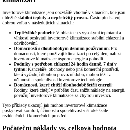
Invertorové klimatizace jsou obzvláště vhodné v situacích, kde jsou
důležité
stabilní teploty a nepřetržitý provoz
. Často představují
dobrou volbu v následujících situacích:
Teplé/vlhké podnebí
: V oblastech s vysokými teplotami a
vlhkostí poskytují invertorové klimatizace stabilní chlazení a
odvlhčování.
Domácnosti s dlouhodobým denním používáním
: Pro
domácnosti, které používají klimatizaci po celý den, nabízí
invertorové klimatizace úsporu energie a pohodlí.
Podniky s potřebou chlazení 24 hodin denně, 7 dní v
týdnu
: Kanceláře, obchody nebo jiná komerční prostředí,
která vyžadují dlouhou provozní dobu, mohou těžit z
účinnosti a spolehlivosti invertorové technologie.
Domácnosti, které chtějí dlouhodobě šetřit energii
:
Rodiny, které chtějí v průběhu času snížit náklady na energii,
považují invertorové klimatizace za chytrou investici.
Tyto příklady ukazují, jak mohou invertorové klimatizace
poskytovat komfort, účinnost a spolehlivost v široké škále
rezidenčních i komerčních prostředí.
Počáteční náklady vs. celková hodnota