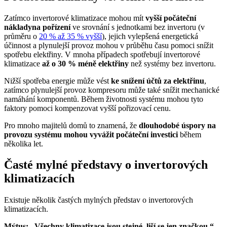
Zatímco invertorové klimatizace mohou mít
vyšší počáteční
nákladyna pořízení
ve srovnání s jednotkami bez invertoru (v
průměru o
20 % až 35 % vyšší
), jejich vylepšená energetická
účinnost a plynulejší provoz mohou v průběhu času pomoci snížit
spotřebu elektřiny. V mnoha případech spotřebují invertorové
klimatizace
až o 30 % méně elektřiny
než systémy bez invertoru.
Nižší spotřeba energie může vést
ke snížení účtů za elektřinu
,
zatímco plynulejší provoz kompresoru může také snížit mechanické
namáhání komponentů. Během životnosti systému mohou tyto
faktory pomoci kompenzovat vyšší pořizovací cenu.
Pro mnoho majitelů domů to znamená, že
dlouhodobé úspory na
provozu systému mohou vyvážit počáteční investici
během
několika let.
Časté mylné představy o invertorových
klimatizacích
Existuje několik častých mylných představ o invertorových
klimatizacích.
Mýtus: „Všechny klimatizace jsou stejné, liší se jen značkou.“