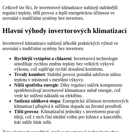
Celkově lze říci, že invertorové klimatizace nabízejí stabilnější
regulaci teploty, tišší provoz a lepší energetickou účinnost ve
srovnání s tradičními systémy bez invertoru.
Hlavní výhody invertorových klimatizací
Invertorové klimatizace nabízejí několik praktických výhod ve
srovnání s tradičními systémy bez invertoru:
Rychlejší vytápění a chlazení
: Invertorová technologie
umožňuje rychlou změnu teploty bez velkých výkyvů
výkonu, což zajišťuje rychlé dosažení komfortu.
Trvalý komfort
: Stabilní provoz pomáhá udržovat stálou
teplotu v místnosti s menšími výkyvy.
Nižší spotřeba energie
: Díky regulaci otáček kompresoru
spotřebovávají invertorové klimatizace méně energie, což
vede ke snížení nákladů na elektřinu.
Snížená uhlíková stopa
: Energetická účinnost invertorových
klimatizací přispívá k nižšímu dopadu na životní prostředí.
Tišší provoz
: Klimatizační jednotky s invertorem pracují
tišeji, což z nich činí ideální volbu pro ložnice a kanceláře,
kde může hluk rušit.