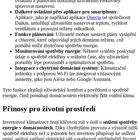
ovládání a plánování umožňují uživatelům efektivněji
spravovat nastavení.
Dálkové ovládání přes aplikace pro smartphony
:
Aplikace, jako je například aplikace
Onecta
od společnosti
Daikin, umožňují uživatelům nastavovat teplotu, rychlost
ventilátoru a provozní režimy odkudkoli.
Funkce plánování
: Uživatelé mohou nastavit plány vytápění
a chlazení, které odpovídají jejich dennímu režimu, což
pomáhá snížit zbytečnou spotřebu energie.
Monitorování spotřeby energie
: Některé systémy poskytují
údaje o spotřebě elektřiny v reálném čase, aby uživatelům
pomohly lépe porozumět a optimalizovat spotřebu.
Integrace s chytrými domácími systémy
: Klimatizační
jednotky s podporou Wi-Fi lze integrovat s hlasovými
asistenty, jako jsou Alexa nebo Google Assistant.
Tyto funkce zlepšují uživatelský komfort a povědomí o spotřebě
energie, čímž pomáhají domácnostem efektivněji řídit vnitřní klima.
Přínosy pro životní prostředí
Invertorové klimatizace hrají klíčovou roli v úsilí o
snížení spotřeby
energie v domácnostech
. Díky chytřejšímu provozu a výrazně nižší
spotřebě elektřiny než u jednotek bez invertoru přispívají ke snížení
emisí, snižují zatížení elektrické sítě a podporují udržitelnější životní