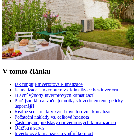
V tomto článku
Jak funguje invertorová klimatizace
Klimatizace s invertorem vs. klimatizace bez invertoru
Hlavní výhody invertorových klimatizací
Proč jsou klimatizační jednotky s invertorem energeticky
úspornější
Reálné scénáře: kdy zvolit invertorovou klimatizaci
Počáteční náklady vs. celková hodnota
Časté mylné představy o invertorových klimatizacích
Údržba a servis
Invertorové klimatizace a vnitřní komfort