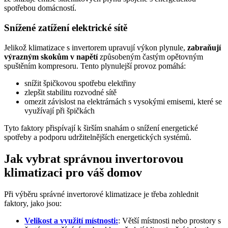
spotřebou domácností.
Snížené zatížení elektrické sítě
Jelikož klimatizace s invertorem upravují výkon plynule,
zabraňují
výrazným skokům v napětí
způsobeným častým opětovným
spuštěním kompresoru. Tento plynulejší provoz pomáhá:
snížit špičkovou spotřebu elektřiny
zlepšit stabilitu rozvodné sítě
omezit závislost na elektrárnách s vysokými emisemi, které se
využívají při špičkách
Tyto faktory přispívají k širším snahám o snížení energetické
spotřeby a podporu udržitelnějších energetických systémů.
Jak vybrat správnou invertorovou
klimatizaci pro váš domov
Při výběru správné invertorové klimatizace je třeba zohlednit
faktory, jako jsou:
Velikost a využití místnosti:
: Větší místnosti nebo prostory s