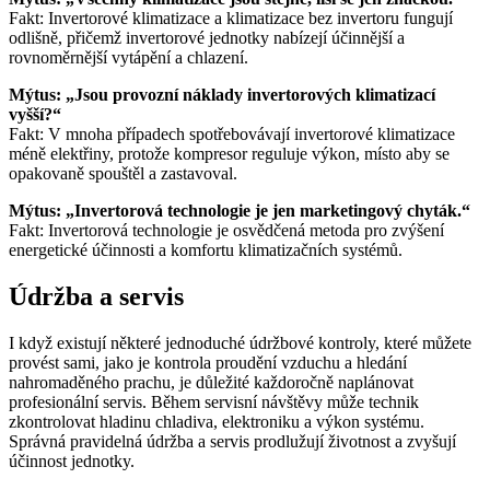
Fakt: Invertorové klimatizace a klimatizace bez invertoru fungují
odlišně, přičemž invertorové jednotky nabízejí účinnější a
rovnoměrnější vytápění a chlazení.
Mýtus: „Jsou provozní náklady invertorových klimatizací
vyšší?“
Fakt: V mnoha případech spotřebovávají invertorové klimatizace
méně elektřiny, protože kompresor reguluje výkon, místo aby se
opakovaně spouštěl a zastavoval.
Mýtus: „Invertorová technologie je jen marketingový chyták.“
Fakt: Invertorová technologie je osvědčená metoda pro zvýšení
energetické účinnosti a komfortu klimatizačních systémů.
Údržba a servis
I když existují některé jednoduché údržbové kontroly, které můžete
provést sami, jako je kontrola proudění vzduchu a hledání
nahromaděného prachu, je důležité každoročně naplánovat
profesionální servis. Během servisní návštěvy může technik
zkontrolovat hladinu chladiva, elektroniku a výkon systému.
Správná pravidelná údržba a servis prodlužují životnost a zvyšují
účinnost jednotky.