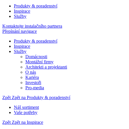
Produkty & poradenství
Inspirace
Služby
Kontaktujte instalačního partnera
Přepínání navigace
Produkty & poradenství
Inspirace
Služby
Domácnosti
Montážní firmy
Architekti a projektanti
O nás
Kariéra
Investoři
Pro-media
Zpět
Zpět na Produkty & poradenství
Náš sortiment
Vaše potřeby
Zpět
Zpět na Inspirace