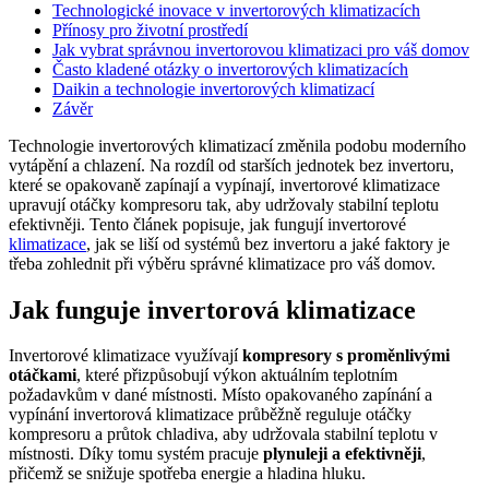
Technologické inovace v invertorových klimatizacích
Přínosy pro životní prostředí
Jak vybrat správnou invertorovou klimatizaci pro váš domov
Často kladené otázky o invertorových klimatizacích
Daikin a technologie invertorových klimatizací
Závěr
Technologie invertorových klimatizací změnila podobu moderního
vytápění a chlazení. Na rozdíl od starších jednotek bez invertoru,
které se opakovaně zapínají a vypínají, invertorové klimatizace
upravují otáčky kompresoru tak, aby udržovaly stabilní teplotu
efektivněji. Tento článek popisuje, jak fungují invertorové
klimatizace
, jak se liší od systémů bez invertoru a jaké faktory je
třeba zohlednit při výběru správné klimatizace pro váš domov.
Jak funguje invertorová klimatizace
Invertorové klimatizace využívají
kompresory s proměnlivými
otáčkami
, které přizpůsobují výkon aktuálním teplotním
požadavkům v dané místnosti. Místo opakovaného zapínání a
vypínání invertorová klimatizace průběžně reguluje otáčky
kompresoru a průtok chladiva, aby udržovala stabilní teplotu v
místnosti. Díky tomu systém pracuje
plynuleji a efektivněji
,
přičemž se snižuje spotřeba energie a hladina hluku.