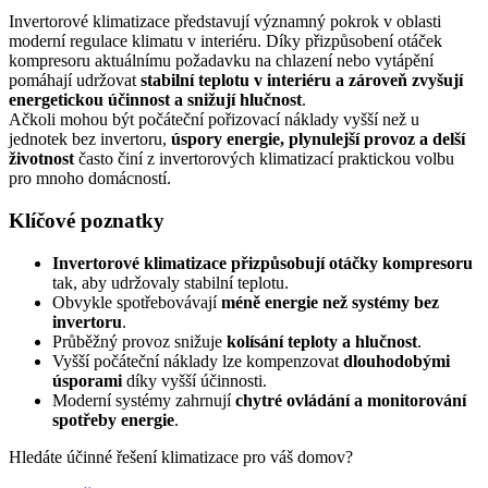
Invertorové klimatizace představují významný pokrok v oblasti
moderní regulace klimatu v interiéru. Díky přizpůsobení otáček
kompresoru aktuálnímu požadavku na chlazení nebo vytápění
pomáhají udržovat
stabilní teplotu v interiéru a zároveň zvyšují
energetickou účinnost a snižují hlučnost
.
Ačkoli mohou být počáteční pořizovací náklady vyšší než u
jednotek bez invertoru,
úspory energie, plynulejší provoz a delší
životnost
často činí z invertorových klimatizací praktickou volbu
pro mnoho domácností.
Klíčové poznatky
Invertorové klimatizace přizpůsobují otáčky kompresoru
tak, aby udržovaly stabilní teplotu.
Obvykle spotřebovávají
méně energie než systémy bez
invertoru
.
Průběžný provoz snižuje
kolísání teploty a hlučnost
.
Vyšší počáteční náklady lze kompenzovat
dlouhodobými
úsporami
díky vyšší účinnosti.
Moderní systémy zahrnují
chytré ovládání a monitorování
spotřeby energie
.
Hledáte účinné řešení klimatizace pro váš domov?