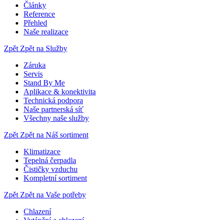
Články
Reference
Přehled
Naše realizace
Zpět
Zpět na Služby
Záruka
Servis
Stand By Me
Aplikace & konektivita
Technická podpora
Naše partnerská síť
Všechny naše služby
Zpět
Zpět na Náš sortiment
Klimatizace
Tepelná čerpadla
Čističky vzduchu
Kompletní sortiment
Zpět
Zpět na Vaše potřeby
Chlazení