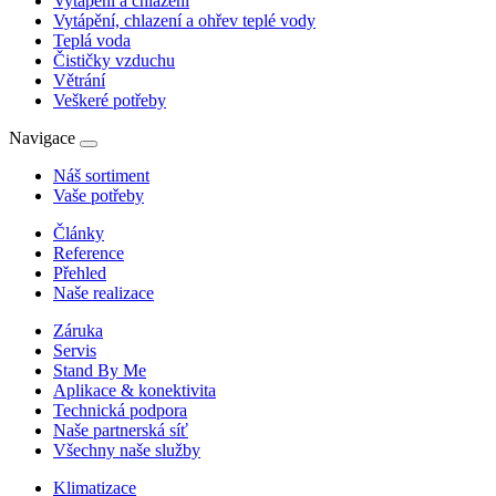
Vytápění a chlazení
Vytápění, chlazení a ohřev teplé vody
Teplá voda
Čističky vzduchu
Větrání
Veškeré potřeby
Navigace
Náš sortiment
Vaše potřeby
Články
Reference
Přehled
Naše realizace
Záruka
Servis
Stand By Me
Aplikace & konektivita
Technická podpora
Naše partnerská síť
Všechny naše služby
Klimatizace