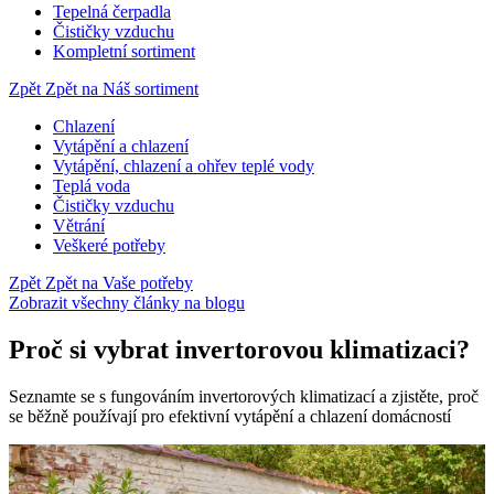
Tepelná čerpadla
Čističky vzduchu
Kompletní sortiment
Zpět
Zpět na Náš sortiment
Chlazení
Vytápění a chlazení
Vytápění, chlazení a ohřev teplé vody
Teplá voda
Čističky vzduchu
Větrání
Veškeré potřeby
Zpět
Zpět na Vaše potřeby
Zobrazit všechny články na blogu
Proč si vybrat invertorovou klimatizaci?
Seznamte se s fungováním invertorových klimatizací a zjistěte, proč
se běžně používají pro efektivní vytápění a chlazení domácností