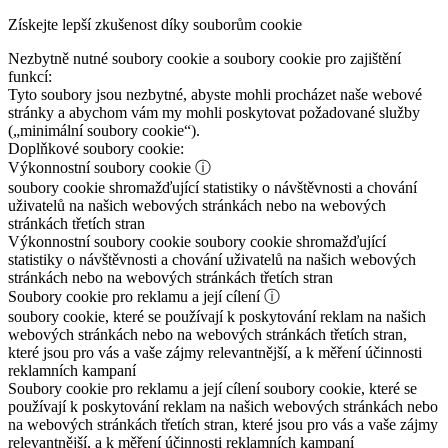
Získejte lepší zkušenost díky souborům cookie
Nezbytně nutné soubory cookie a soubory cookie pro zajištění
funkcí:
Tyto soubory jsou nezbytné, abyste mohli procházet naše webové
stránky a abychom vám my mohli poskytovat požadované služby
(„minimální soubory cookie“).
Doplňkové soubory cookie:
Výkonnostní soubory cookie
ⓘ
soubory cookie shromažďující statistiky o návštěvnosti a chování
uživatelů na našich webových stránkách nebo na webových
stránkách třetích stran
Výkonnostní soubory cookie
soubory cookie shromažďující
statistiky o návštěvnosti a chování uživatelů na našich webových
stránkách nebo na webových stránkách třetích stran
Soubory cookie pro reklamu a její cílení
ⓘ
soubory cookie, které se používají k poskytování reklam na našich
webových stránkách nebo na webových stránkách třetích stran,
které jsou pro vás a vaše zájmy relevantnější, a k měření účinnosti
reklamních kampaní
Soubory cookie pro reklamu a její cílení
soubory cookie, které se
používají k poskytování reklam na našich webových stránkách nebo
na webových stránkách třetích stran, které jsou pro vás a vaše zájmy
relevantnější, a k měření účinnosti reklamních kampaní