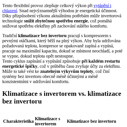
Tento flexibilní provoz zlepšuje celkový výkon při
vytápění i
chlazení
. Snad nejvýznamnější výhodou je energetická účinnost.
Díky přizpůsobení výkonu aktuálnímu potřebám může invertorová
technologie
snížit zbytečnou spotřebu energie
, což pomáhá
snižovat spotřebu elektřiny při zachování stálého komfortu.
Tradiční
klimatizace bez invertoru
pracují s kompresorem s
pevnými otáčkami, který běží na plný výkon. Aby byla udržována
požadovaná teplota, kompresor se opakovaně zapíná a vypíná,
pracuje na maximální kapacitu, dokud se místnost neochladí, a poté
se vypne, dokud teplota opět nestoupne.
Tento cyklus zapínání a vypínání způsobuje
při každém restartu
energetické špičky
, což v průběhu času zvyšuje účty za elektřinu.
Může to také vést ke
znatelným výkyvům teploty
, což činí
systémy bez invertoru obecně méně účinnými a méně
konzistentními v udržování komfortu.
Klimatizace s invertorem vs. klimatizace
bez invertoru
Klimatizace s
Charakteristika
Klimatizace bez invertoru
invertorem