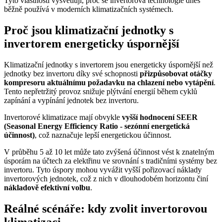
Tyto vlastnosti vysvětlují, proč se invertorová technologie dnes
běžně používá v moderních klimatizačních systémech.
Proč jsou klimatizační jednotky s
invertorem energeticky úspornější
Klimatizační jednotky s invertorem jsou energeticky úspornější než
jednotky bez invertoru díky své schopnosti
přizpůsobovat otáčky
kompresoru aktuálnímu požadavku na chlazení nebo vytápění
.
Tento nepřetržitý provoz snižuje plýtvání energií během cyklů
zapínání a vypínání jednotek bez invertoru.
Invertorové klimatizace mají obvykle
vyšší hodnocení SEER
(Seasonal Energy Efficiency Ratio - sezónní energetická
účinnost)
, což naznačuje lepší energetickou účinnost.
V průběhu 5 až 10 let může tato zvýšená účinnost vést k znatelným
úsporám na účtech za elektřinu ve srovnání s tradičními systémy bez
invertoru. Tyto úspory mohou vyvážit vyšší pořizovací náklady
invertorových jednotek, což z nich v dlouhodobém horizontu činí
nákladově efektivní volbu
.
Reálné scénáře: kdy zvolit invertorovou
klimatizaci