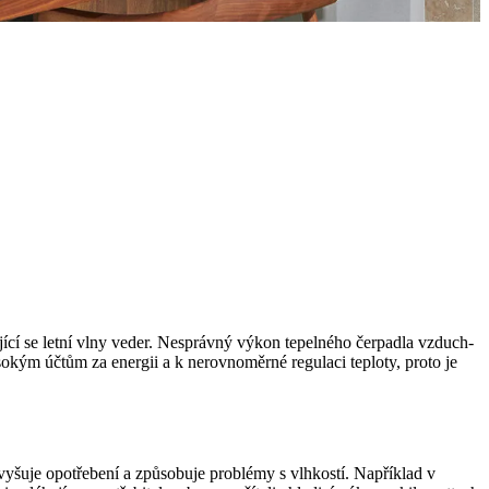
ící se letní vlny veder. Nesprávný výkon tepelného čerpadla vzduch-
okým účtům za energii a k nerovnoměrné regulaci teploty, proto je
yšuje opotřebení a způsobuje problémy s vlhkostí. Například v