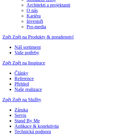
Architekti a projektanti
O nás
Kariéra
Investoři
Pro-media
Zpět
Zpět na Produkty & poradenství
Náš sortiment
Vaše potřeby
Zpět
Zpět na Inspirace
Články
Reference
Přehled
Naše realizace
Zpět
Zpět na Služby
Záruka
Servis
Stand By Me
Aplikace & konektivita
Technická podpora