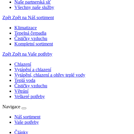
Naše partnerská síť
Všechny naše služby
Zpět
Zpět na Náš sortiment
Klimatizace
Tepelná čerpadla
Čističky vzduchu
Kompletní sortiment
Zpět
Zpět na Vaše potřeby
Chlazení
Vytápění a chlazení
Vytápění, chlazení a ohřev teplé vody
Teplá voda
Čističky vzduchu
Větrání
Veškeré potřeby
Navigace
Náš sortiment
Vaše potřeby
Články