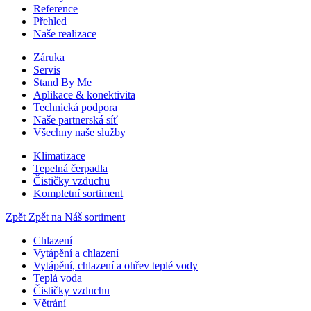
Reference
Přehled
Naše realizace
Záruka
Servis
Stand By Me
Aplikace & konektivita
Technická podpora
Naše partnerská síť
Všechny naše služby
Klimatizace
Tepelná čerpadla
Čističky vzduchu
Kompletní sortiment
Zpět
Zpět na Náš sortiment
Chlazení
Vytápění a chlazení
Vytápění, chlazení a ohřev teplé vody
Teplá voda
Čističky vzduchu
Větrání