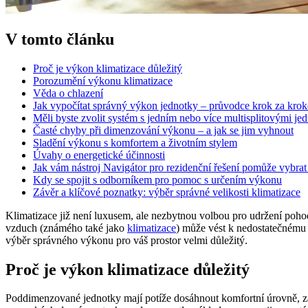
V tomto článku
Proč je výkon klimatizace důležitý
Porozumění výkonu klimatizace
Věda o chlazení
Jak vypočítat správný výkon jednotky – průvodce krok za kro
Měli byste zvolit systém s jedním nebo více multisplitovými je
Časté chyby při dimenzování výkonu – a jak se jim vyhnout
Sladění výkonu s komfortem a životním stylem
Úvahy o energetické účinnosti
Jak vám nástroj Navigátor pro rezidenční řešení pomůže vybrat
Kdy se spojit s odborníkem pro pomoc s určením výkonu
Závěr a klíčové poznatky: výběr správné velikosti klimatizace
Klimatizace již není luxusem, ale nezbytnou volbou pro udržení poho
vzduch (známého také jako
klimatizace
) může vést k nedostatečnému 
výběr správného výkonu pro váš prostor velmi důležitý.
Proč je výkon klimatizace důležitý
Poddimenzované jednotky mají potíže dosáhnout komfortní úrovně, zat