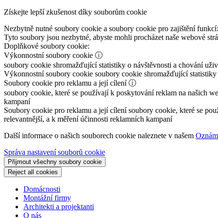
Získejte lepší zkušenost díky souborům cookie
Nezbytně nutné soubory cookie a soubory cookie pro zajištění funkcí
Tyto soubory jsou nezbytné, abyste mohli procházet naše webové st
Doplňkové soubory cookie:
Výkonnostní soubory cookie
ⓘ
soubory cookie shromažďující statistiky o návštěvnosti a chování už
Výkonnostní soubory cookie
soubory cookie shromažďující statistiky
Soubory cookie pro reklamu a její cílení
ⓘ
soubory cookie, které se používají k poskytování reklam na našich we
kampaní
Soubory cookie pro reklamu a její cílení
soubory cookie, které se pou
relevantnější, a k měření účinnosti reklamních kampaní
Další informace o našich souborech cookie naleznete v našem
Oznáme
Správa nastavení souborů cookie
Přijmout všechny soubory cookie
Reject all cookies
Domácnosti
Montážní firmy
Architekti a projektanti
O nás