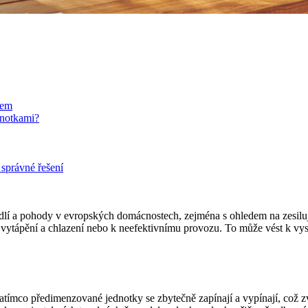
kem
dnotkami?
 správné řešení
dlí a pohody v evropských domácnostech, zejména s ohledem na zesiluj
vytápění a chlazení nebo k neefektivnímu provozu. To může vést k vys
ímco předimenzované jednotky se zbytečně zapínají a vypínají, což zv