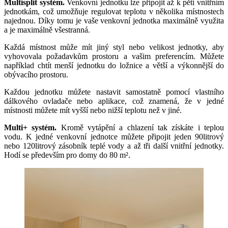
Multisplit systém.
Venkovní jednotku lze připojit až k pěti vnitřním
jednotkám, což umožňuje regulovat teplotu v několika místnostech
najednou. Díky tomu je vaše venkovní jednotka maximálně využita
a je maximálně všestranná.
Každá místnost může mít jiný styl nebo velikost jednotky, aby
vyhovovala požadavkům prostoru a vašim preferencím. Můžete
například chtít menší jednotku do ložnice a větší a výkonnější do
obývacího prostoru.
Každou jednotku můžete nastavit samostatně pomocí vlastního
dálkového ovladače nebo aplikace, což znamená, že v jedné
místnosti můžete mít vyšší nebo nižší teplotu než v jiné.
Multi+ systém.
Kromě vytápění a chlazení tak získáte i teplou
vodu. K jedné venkovní jednotce můžete připojit jeden 90litrový
nebo 120litrový zásobník teplé vody a až tři další vnitřní jednotky.
Hodí se především pro domy do 80 m².