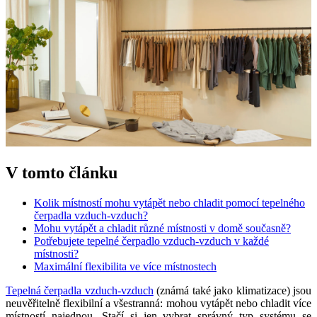
V tomto článku
Kolik místností mohu vytápět nebo chladit pomocí tepelného
čerpadla vzduch-vzduch?
Mohu vytápět a chladit různé místnosti v domě současně?
Potřebujete tepelné čerpadlo vzduch-vzduch v každé
místnosti?
Maximální flexibilita ve více místnostech
Tepelná čerpadla vzduch-vzduch
(známá také jako klimatizace) jsou
neuvěřitelně flexibilní a všestranná: mohou vytápět nebo chladit více
místností najednou. Stačí si jen vybrat správný typ systému se