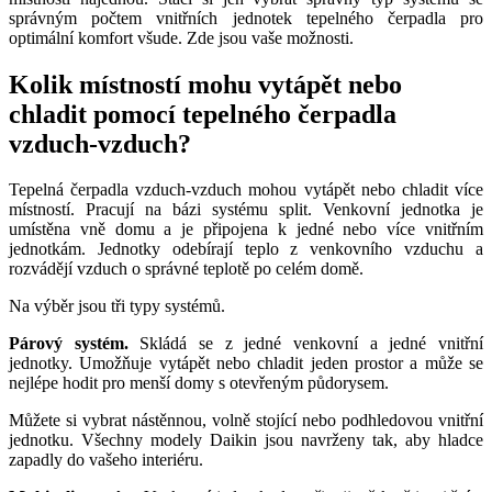
správným počtem vnitřních jednotek tepelného čerpadla pro
optimální komfort všude. Zde jsou vaše možnosti.
Kolik místností mohu vytápět nebo
chladit pomocí tepelného čerpadla
vzduch-vzduch?
Tepelná čerpadla vzduch-vzduch mohou vytápět nebo chladit více
místností. Pracují na bázi systému split. Venkovní jednotka je
umístěna vně domu a je připojena k jedné nebo více vnitřním
jednotkám. Jednotky odebírají teplo z venkovního vzduchu a
rozvádějí vzduch o správné teplotě po celém domě.
Na výběr jsou tři typy systémů.
Párový systém.
Skládá se z jedné venkovní a jedné vnitřní
jednotky. Umožňuje vytápět nebo chladit jeden prostor a může se
nejlépe hodit pro menší domy s otevřeným půdorysem.
Můžete si vybrat nástěnnou, volně stojící nebo podhledovou vnitřní
jednotku. Všechny modely Daikin jsou navrženy tak, aby hladce
zapadly do vašeho interiéru.