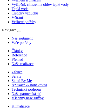
Vytápění a chlazení
Vytápění, chlazení a ohřev teplé vody
Teplá voda
Čističky vzduchu
Větrání
Veškeré potřeby
Navigace
Náš sortiment
Vaše potřeby
Články
Reference
Přehled
Naše realizace
Záruka
Servis
Stand By Me
Aplikace & konektivita
Technická podpora
Naše partnerská síť
Všechny naše služby
Klimatizace