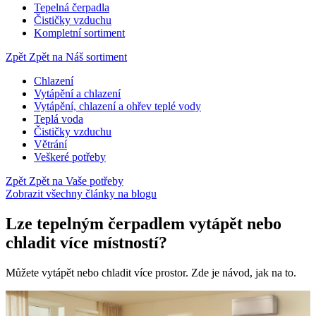
Tepelná čerpadla
Čističky vzduchu
Kompletní sortiment
Zpět
Zpět na Náš sortiment
Chlazení
Vytápění a chlazení
Vytápění, chlazení a ohřev teplé vody
Teplá voda
Čističky vzduchu
Větrání
Veškeré potřeby
Zpět
Zpět na Vaše potřeby
Zobrazit všechny články na blogu
Lze tepelným čerpadlem vytápět nebo
chladit více místností?
Můžete vytápět nebo chladit více prostor. Zde je návod, jak na to.