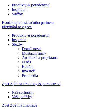
Produkty & poradenství
Inspirace
Služby
Kontaktujte instalačního partnera
Přepínání navigace
Produkty & poradenství
Inspirace
Služby
Domácnosti
Montážní firmy
Architekti a projektanti
O nás
Kariéra
Investoři
Pro-media
Zpět
Zpět na Produkty & poradenství
Náš sortiment
Vaše potřeby
Zpět
Zpět na Inspirace