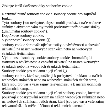
Získejte lepší zkušenost díky souborům cookie
Nezbytně nutné soubory cookie a soubory cookie pro zajištění
funkcí:
Tyto soubory jsou nezbytné, abyste mohli procházet naše webové
stránky a abychom vám my mohli poskytovat požadované služby
(„minimální soubory cookie“).
Doplňkové soubory cookie:
Výkonnostní soubory cookie
ⓘ
soubory cookie shromažďující statistiky o návštěvnosti a chování
uživatelů na našich webových stránkách nebo na webových
stránkách třetích stran
Výkonnostní soubory cookie
soubory cookie shromažďující
statistiky o návštěvnosti a chování uživatelů na našich webových
stránkách nebo na webových stránkách třetích stran
Soubory cookie pro reklamu a její cílení
ⓘ
soubory cookie, které se používají k poskytování reklam na našich
webových stránkách nebo na webových stránkách třetích stran,
které jsou pro vás a vaše zájmy relevantnější, a k měření účinnosti
reklamních kampaní
Soubory cookie pro reklamu a její cílení
soubory cookie, které se
používají k poskytování reklam na našich webových stránkách nebo
na webových stránkách třetích stran, které jsou pro vás a vaše zájmy
relevantnější, a k měření účinnosti reklamních kampaní