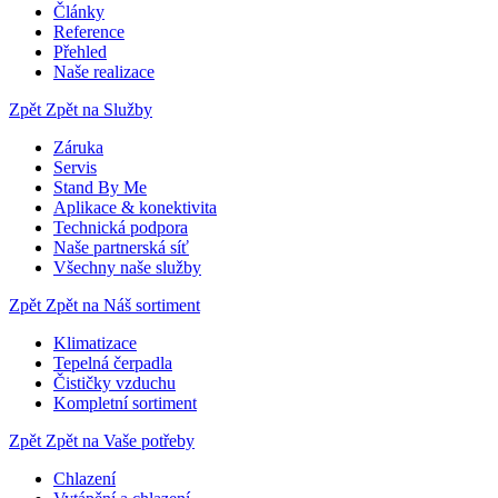
Články
Reference
Přehled
Naše realizace
Zpět
Zpět na Služby
Záruka
Servis
Stand By Me
Aplikace & konektivita
Technická podpora
Naše partnerská síť
Všechny naše služby
Zpět
Zpět na Náš sortiment
Klimatizace
Tepelná čerpadla
Čističky vzduchu
Kompletní sortiment
Zpět
Zpět na Vaše potřeby
Chlazení