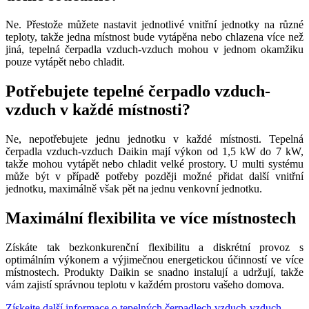
Ne. Přestože můžete nastavit jednotlivé vnitřní jednotky na různé
teploty, takže jedna místnost bude vytápěna nebo chlazena více než
jiná, tepelná čerpadla vzduch-vzduch mohou v jednom okamžiku
pouze vytápět nebo chladit.
Potřebujete tepelné čerpadlo vzduch-
vzduch v každé místnosti?
Ne, nepotřebujete jednu jednotku v každé místnosti. Tepelná
čerpadla vzduch-vzduch Daikin mají výkon od 1,5 kW do 7 kW,
takže mohou vytápět nebo chladit velké prostory. U multi systému
může být v případě potřeby později možné přidat další vnitřní
jednotku, maximálně však pět na jednu venkovní jednotku.
Maximální flexibilita ve více místnostech
Získáte tak bezkonkurenční flexibilitu a diskrétní provoz s
optimálním výkonem a výjimečnou energetickou účinností ve více
místnostech. Produkty Daikin se snadno instalují a udržují, takže
vám zajistí správnou teplotu v každém prostoru vašeho domova.
Získejte další informace o tepelných čerpadlech vzduch-vzduch