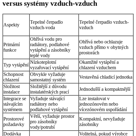
versus systémy vzduch-vzduch
Tepelné čerpadlo
Tepelné čerpadlo vzduch-
Aspekty
vzduch-voda
vzduch
Ohřívá vodu pro
Ohřívá nebo ochlazuje
Primární
radiátory, podlahové
vzduch přímo v obytných
funkce
vytápění a zásobníky
prostorách
teplé vody
Nízkoteplotní
Okamžité vytápění a
Typ vytápění
vyzařovací vytápění
chlazení vzduchem
Schopnost
Obvykle vyžaduje
Vestavěná chladicí jednotka
chlazení
samostatný systém
Složitost
Složitější z důvodu
Jednodušší a kompaktnější
instalace
instalatérských prací
Integrace se
Vyžaduje stávající
Lze instalovat v
stávajícím
radiátory nebo
jednozónovém nebo
systémem
podlahové vytápění
vícezónovém uspořádání
Větší, vyžaduje prostor
Prostorové
Kompaktní, nevyžaduje
pro zásobníky
požadavky
zásobníky
vody/potrubí
Dodávka
Volitelná, pokud výrobce