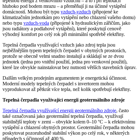
tepelnou energii z venkovního vzduchu – a to i při teplotách
hluboko pod bodem mrazu – a přeměňují ji na účinné vytápění
domácností. Mohou být typu
vzduch-vzduch
(připojené ke
klimatizačním jednotkám pro vytápění nebo chlazení vašeho domu)
nebo typu
vzduch-voda
(připojené k hydraulickým zářičům, jako
jsou radiátory a podlahové vytápění), které poskytují cenově
výhodný komfort po celý rok při minimální spotřebě elektřiny.
Tepelná čerpadla využívající vzduch jako zdroj tepla jsou
nejběžnějším typem tepelných čerpadel v obytných prostorách,
protože se obecně velmi snadno instalují a skládají se ze dvou
jednotek (jedna pro vnitřní použití, jedna pro venkovní použití),
které lze obvykle nainstalovat bez nutnosti větších stavebních úprav.
Dalším velkým prodejním argumentem je energetická účinnost.
Moderní modely tepelných čerpadel s invertorem mohou
vyprodukovat až pětkrát více tepla, než kolik spotřebují elektřiny.
Tepelná čerpadla využívající energii geotermálního zdroje
Tepelná čerpadla využívající energii geotermálního zdroje
, často
také označovaná jako geotermální tepelná čerpadla, využívají
stabilnější teploty v zemi – obvykle kolem 0–10 °C – k efektivnímu
vytápění a chlazení obytných prostor. Geotermální čerpadla mohou
poskytovat pozoruhodně stabilní výkon po celý rok, v některých
případech s účinností až 400 %.