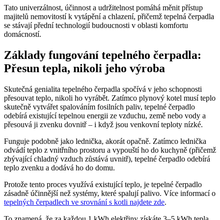
Tato univerzálnost, účinnost a udržitelnost pomáhá měnit přístup
majitelů nemovitostí k vytápění a chlazení, přičemž tepelná čerpadla
se stávají přední technologií budoucnosti v oblasti komfortu
domácností.
Základy fungování tepelného čerpadla:
Přesun tepla, nikoli jeho výroba
Skutečná genialita tepelného čerpadla spočívá v jeho schopnosti
přesouvat teplo, nikoli ho vyrábět. Zatímco plynový kotel musí teplo
skutečně vytvářet spalováním fosilních paliv, tepelné čerpadlo
odebírá existující tepelnou energii ze vzduchu, země nebo vody a
přesouvá ji zvenku dovnitř – i když jsou venkovní teploty nízké.
Funguje podobně jako lednička, akorát opačně. Zatímco lednička
odvádí teplo z vnitřního prostoru a vypouští ho do kuchyně (přičemž
zbývající chladný vzduch zůstává uvnitř), tepelné čerpadlo odebírá
teplo zvenku a dodává ho do domu.
Protože tento proces využívá existující teplo, je tepelné čerpadlo
zásadně účinnější než systémy, které spalují palivo. Více informací o
tepelných čerpadlech ve srovnání s kotli najdete zde
.
To znamená, že za každou 1 kWh elektřiny získáte 3–5 kWh tepla,