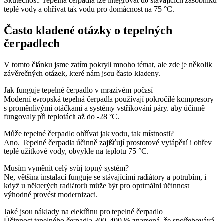
Skutečnost: Tepelná čerpadla lze integrovat do stávajících zásobníků
teplé vody a ohřívat tak vodu pro domácnost na 75 °C.
Často kladené otázky o tepelných
čerpadlech
V tomto článku jsme zatím pokryli mnoho témat, ale zde je několik
závěrečných otázek, které nám jsou často kladeny.
Jak funguje tepelné čerpadlo v mrazivém počasí
Moderní evropská tepelná čerpadla používají pokročilé kompresory
s proměnlivými otáčkami a systémy vstřikování páry, aby účinně
fungovaly při teplotách až do -28 °C.
Může tepelné čerpadlo ohřívat jak vodu, tak místnosti?
Ano. Tepelné čerpadla účinně zajišťují prostorové vytápění i ohřev
teplé užitkové vody, obvykle na teplotu 75 °C.
Musím vyměnit celý svůj topný systém?
Ne, většina instalací funguje se stávajícími radiátory a potrubím, i
když u některých radiátorů může být pro optimální účinnost
výhodné provést modernizaci.
Jaké jsou náklady na elektřinu pro tepelné čerpadlo
Účinnost tepelného čerpadla 300–400 % znamená, že spotřebovává