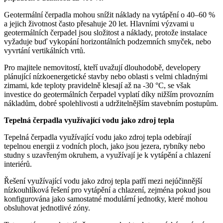
Geotermální čerpadla mohou snížit náklady na vytápění o 40–60 %
a jejich životnost často přesahuje 20 let. Hlavními výzvami u
geotermálních čerpadel jsou složitost a náklady, protože instalace
vyžaduje buď vykopání horizontálních podzemních smyček, nebo
vyvrtání vertikálních vrtů.
Pro majitele nemovitostí, kteří uvažují dlouhodobě, developery
plánující nízkoenergetické stavby nebo oblasti s velmi chladnými
zimami, kde teploty pravidelně klesají až na -30 °C, se však
investice do geotermálních čerpadel vyplatí díky nižším provozním
nákladům, dobré spolehlivosti a udržitelnějším stavebním postupům.
Tepelná čerpadla využívající vodu jako zdroj tepla
Tepelná čerpadla využívající vodu jako zdroj tepla odebírají
tepelnou energii z vodních ploch, jako jsou jezera, rybníky nebo
studny s uzavřeným okruhem, a využívají je k vytápění a chlazení
interiérů.
Řešení využívající vodu jako zdroj tepla patří mezi nejúčinnější
nízkouhlíková řešení pro vytápění a chlazení, zejména pokud jsou
konfigurována jako samostatné modulární jednotky, které mohou
obsluhovat jednotlivé zóny.