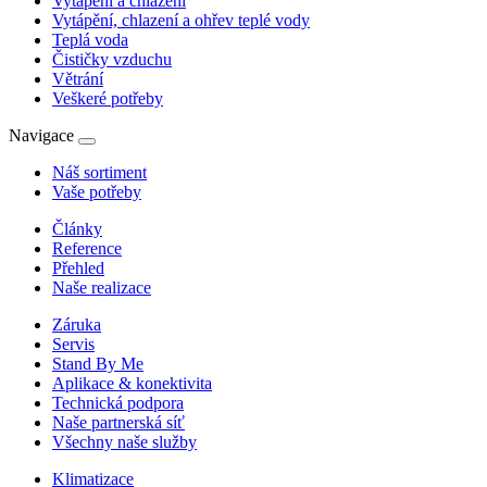
Vytápění a chlazení
Vytápění, chlazení a ohřev teplé vody
Teplá voda
Čističky vzduchu
Větrání
Veškeré potřeby
Navigace
Náš sortiment
Vaše potřeby
Články
Reference
Přehled
Naše realizace
Záruka
Servis
Stand By Me
Aplikace & konektivita
Technická podpora
Naše partnerská síť
Všechny naše služby
Klimatizace