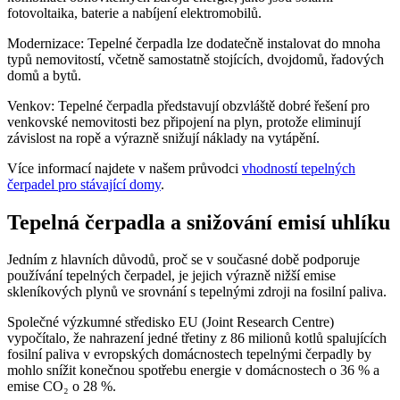
fotovoltaika, baterie a nabíjení elektromobilů.
Modernizace: Tepelné čerpadla lze dodatečně instalovat do mnoha
typů nemovitostí, včetně samostatně stojících, dvojdomů, řadových
domů a bytů.
Venkov: Tepelné čerpadla představují obzvláště dobré řešení pro
venkovské nemovitosti bez připojení na plyn, protože eliminují
závislost na ropě a výrazně snižují náklady na vytápění.
Více informací najdete v našem průvodci
vhodností tepelných
čerpadel pro stávající domy
.
Tepelná čerpadla a snižování emisí uhlíku
Jedním z hlavních důvodů, proč se v současné době podporuje
používání tepelných čerpadel, je jejich výrazně nižší emise
skleníkových plynů ve srovnání s tepelnými zdroji na fosilní paliva.
Společné výzkumné středisko EU (Joint Research Centre)
vypočítalo, že nahrazení jedné třetiny z 86 milionů kotlů spalujících
fosilní paliva v evropských domácnostech tepelnými čerpadly by
mohlo snížit konečnou spotřebu energie v domácnostech o 36 % a
emise CO₂ o 28 %.