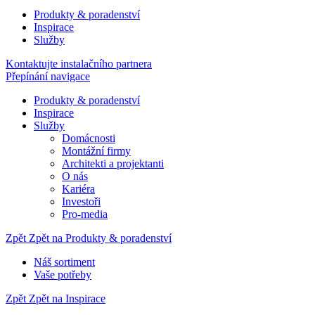
Produkty & poradenství
Inspirace
Služby
Kontaktujte instalačního partnera
Přepínání navigace
Produkty & poradenství
Inspirace
Služby
Domácnosti
Montážní firmy
Architekti a projektanti
O nás
Kariéra
Investoři
Pro-media
Zpět
Zpět na Produkty & poradenství
Náš sortiment
Vaše potřeby
Zpět
Zpět na Inspirace