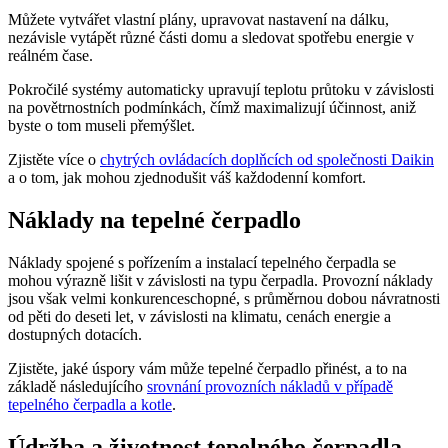
Můžete vytvářet vlastní plány, upravovat nastavení na dálku,
nezávisle vytápět různé části domu a sledovat spotřebu energie v
reálném čase.
Pokročilé systémy automaticky upravují teplotu průtoku v závislosti
na povětrnostních podmínkách, čímž maximalizují účinnost, aniž
byste o tom museli přemýšlet.
Zjistěte více o
chytrých ovládacích doplňcích od společnosti Daikin
a o tom, jak mohou zjednodušit váš každodenní komfort.
Náklady na tepelné čerpadlo
Náklady spojené s pořízením a instalací tepelného čerpadla se
mohou výrazně lišit v závislosti na typu čerpadla. Provozní náklady
jsou však velmi konkurenceschopné, s průměrnou dobou návratnosti
od pěti do deseti let, v závislosti na klimatu, cenách energie a
dostupných dotacích.
Zjistěte, jaké úspory vám může tepelné čerpadlo přinést, a to na
základě následujícího
srovnání provozních nákladů v případě
tepelného čerpadla a kotle
.
Údržba a životnost tepelného čerpadla