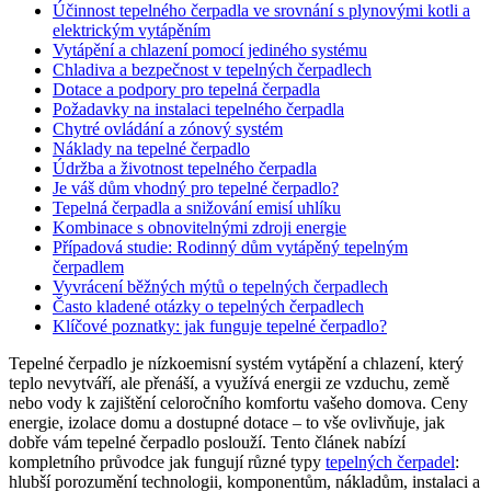
Účinnost tepelného čerpadla ve srovnání s plynovými kotli a
elektrickým vytápěním
Vytápění a chlazení pomocí jediného systému
Chladiva a bezpečnost v tepelných čerpadlech
Dotace a podpory pro tepelná čerpadla
Požadavky na instalaci tepelného čerpadla
Chytré ovládání a zónový systém
Náklady na tepelné čerpadlo
Údržba a životnost tepelného čerpadla
Je váš dům vhodný pro tepelné čerpadlo?
Tepelná čerpadla a snižování emisí uhlíku
Kombinace s obnovitelnými zdroji energie
Případová studie: Rodinný dům vytápěný tepelným
čerpadlem
Vyvrácení běžných mýtů o tepelných čerpadlech
Často kladené otázky o tepelných čerpadlech
Klíčové poznatky: jak funguje tepelné čerpadlo?
Tepelné čerpadlo je nízkoemisní systém vytápění a chlazení, který
teplo nevytváří, ale přenáší, a využívá energii ze vzduchu, země
nebo vody k zajištění celoročního komfortu vašeho domova. Ceny
energie, izolace domu a dostupné dotace – to vše ovlivňuje, jak
dobře vám tepelné čerpadlo poslouží. Tento článek nabízí
kompletního průvodce jak fungují různé typy
tepelných čerpadel
:
hlubší porozumění technologii, komponentům, nákladům, instalaci a