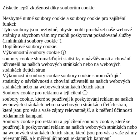
Získejte lepší zkušenost díky souborům cookie
Nezbytně nutné soubory cookie a soubory cookie pro zajištění
funkcí:
Tyto soubory jsou nezbytné, abyste mohli procházet naše webové
stránky a abychom vám my mohli poskytovat požadované služby
(„minimální soubory cookie“).
Doplňkové soubory cookie:
Výkonnostní soubory cookie
ⓘ
soubory cookie shromažďující statistiky o návštěvnosti a chování
uživatelů na našich webových stránkách nebo na webových
stránkách třetích stran
Výkonnostní soubory cookie
soubory cookie shromažďující
statistiky o návštěvnosti a chování uživatelů na našich webových
stránkách nebo na webových stránkách třetích stran
Soubory cookie pro reklamu a její cílení
ⓘ
soubory cookie, které se používají k poskytování reklam na našich
webových stránkách nebo na webových stránkách třetích stran,
které jsou pro vás a vaše zájmy relevantnější, a k měření účinnosti
reklamních kampaní
Soubory cookie pro reklamu a její cílení
soubory cookie, které se
používají k poskytování reklam na našich webových stránkách nebo
na webových stránkách třetích stran, které jsou pro vás a vaše zájmy
relevantnější, a k měření účinnosti reklamních kampaní