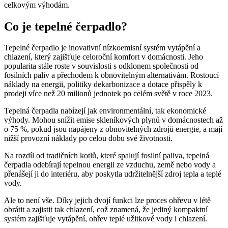
celkovým výhodám.
Co je tepelné čerpadlo?
Tepelné čerpadlo je inovativní nízkoemisní systém vytápění a
chlazení, který zajišťuje celoroční komfort v domácnosti. Jeho
popularita stále roste v souvislosti s odklonem společnosti od
fosilních paliv a přechodem k obnovitelným alternativám. Rostoucí
náklady na energii, politiky dekarbonizace a dotace přispěly k
prodeji více než 20 milionů jednotek po celém světě v roce 2023.
Tepelná čerpadla nabízejí jak environmentální, tak ekonomické
výhody. Mohou snížit emise skleníkových plynů v domácnostech až
o 75 %, pokud jsou napájeny z obnovitelných zdrojů energie, a mají
nižší provozní náklady po celou dobu své životnosti.
Na rozdíl od tradičních kotlů, které spalují fosilní paliva, tepelná
čerpadla odebírají tepelnou energii ze vzduchu, země nebo vody a
přenášejí ji do interiéru, aby poskytla udržitelnější zdroj tepla a teplé
vody.
Ale to není vše. Díky jejich dvojí funkci lze proces ohřevu v létě
obrátit a zajistit tak chlazení, což znamená, že jediný kompaktní
systém zajišťuje vytápění, ohřev teplé užitkové vody i chlazení.