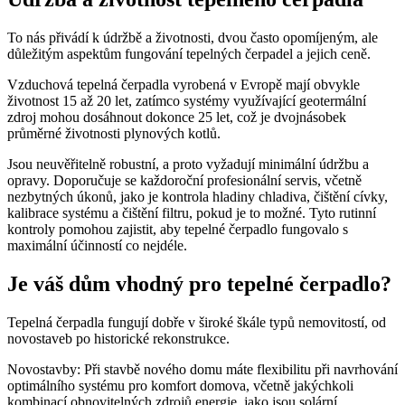
To nás přivádí k údržbě a životnosti, dvou často opomíjeným, ale
důležitým aspektům fungování tepelných čerpadel a jejich ceně.
Vzduchová tepelná čerpadla vyrobená v Evropě mají obvykle
životnost 15 až 20 let, zatímco systémy využívající geotermální
zdroj mohou dosáhnout dokonce 25 let, což je dvojnásobek
průměrné životnosti plynových kotlů.
Jsou neuvěřitelně robustní, a proto vyžadují minimální údržbu a
opravy. Doporučuje se každoroční profesionální servis, včetně
nezbytných úkonů, jako je kontrola hladiny chladiva, čištění cívky,
kalibrace systému a čištění filtru, pokud je to možné. Tyto rutinní
kontroly pomohou zajistit, aby tepelné čerpadlo fungovalo s
maximální účinností co nejdéle.
Je váš dům vhodný pro tepelné čerpadlo?
Tepelná čerpadla fungují dobře v široké škále typů nemovitostí, od
novostaveb po historické rekonstrukce.
Novostavby: Při stavbě nového domu máte flexibilitu při navrhování
optimálního systému pro komfort domova, včetně jakýchkoli
kombinací obnovitelných zdrojů energie, jako jsou solární