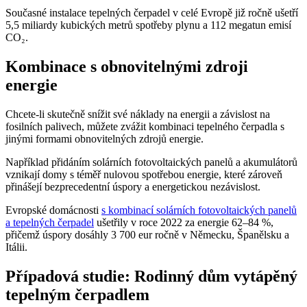
Současné instalace tepelných čerpadel v celé Evropě již ročně ušetří
5,5 miliardy kubických metrů spotřeby plynu a 112 megatun emisí
CO₂.
Kombinace s obnovitelnými zdroji
energie
Chcete-li skutečně snížit své náklady na energii a závislost na
fosilních palivech, můžete zvážit kombinaci tepelného čerpadla s
jinými formami obnovitelných zdrojů energie.
Například přidáním solárních fotovoltaických panelů a akumulátorů
vznikají domy s téměř nulovou spotřebou energie, které zároveň
přinášejí bezprecedentní úspory a energetickou nezávislost.
Evropské domácnosti
s kombinací solárních fotovoltaických panelů
a tepelných čerpadel
ušetřily v roce 2022 za energie 62–84 %,
přičemž úspory dosáhly 3 700 eur ročně v Německu, Španělsku a
Itálii.
Případová studie: Rodinný dům vytápěný
tepelným čerpadlem