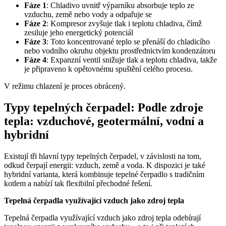
Fáze 1
: Chladivo uvnitř výparníku absorbuje teplo ze
vzduchu, země nebo vody a odpařuje se
Fáze 2
: Kompresor zvyšuje tlak i teplotu chladiva, čímž
zesiluje jeho energetický potenciál
Fáze 3
: Toto koncentrované teplo se přenáší do chladicího
nebo vodního okruhu objektu prostřednictvím kondenzátoru
Fáze 4
: Expanzní ventil snižuje tlak a teplotu chladiva, takže
je připraveno k opětovnému spuštění celého procesu.
V režimu chlazení je proces obrácený.
Typy tepelných čerpadel: Podle zdroje
tepla: vzduchové, geotermální, vodní a
hybridní
Existují tři hlavní typy tepelných čerpadel, v závislosti na tom,
odkud čerpají energii: vzduch, země a voda. K dispozici je také
hybridní varianta, která kombinuje tepelné čerpadlo s tradičním
kotlem a nabízí tak flexibilní přechodné řešení.
Tepelná čerpadla využívající vzduch jako zdroj tepla
Tepelná čerpadla využívající vzduch jako zdroj tepla odebírají