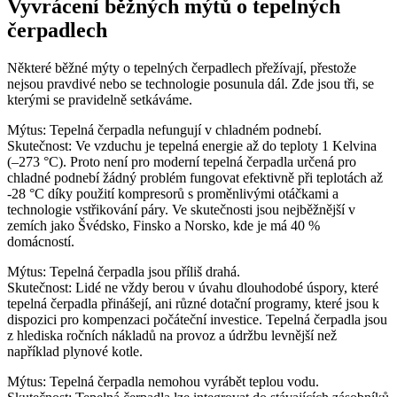
Vyvrácení běžných mýtů o tepelných
čerpadlech
Některé běžné mýty o tepelných čerpadlech přežívají, přestože
nejsou pravdivé nebo se technologie posunula dál. Zde jsou tři, se
kterými se pravidelně setkáváme.
Mýtus: Tepelná čerpadla nefungují v chladném podnebí.
Skutečnost: Ve vzduchu je tepelná energie až do teploty 1 Kelvina
(–273 °C). Proto není pro moderní tepelná čerpadla určená pro
chladné podnebí žádný problém fungovat efektivně při teplotách až
-28 °C díky použití kompresorů s proměnlivými otáčkami a
technologie vstřikování páry. Ve skutečnosti jsou nejběžnější v
zemích jako Švédsko, Finsko a Norsko, kde je má 40 %
domácností.
Mýtus: Tepelná čerpadla jsou příliš drahá.
Skutečnost: Lidé ne vždy berou v úvahu dlouhodobé úspory, které
tepelná čerpadla přinášejí, ani různé dotační programy, které jsou k
dispozici pro kompenzaci počáteční investice. Tepelná čerpadla jsou
z hlediska ročních nákladů na provoz a údržbu levnější než
například plynové kotle.
Mýtus: Tepelná čerpadla nemohou vyrábět teplou vodu.