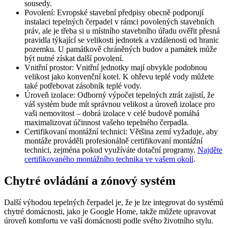
sousedy.
Povolení: Evropské stavební předpisy obecně podporují
instalaci tepelných čerpadel v rámci povolených stavebních
práv, ale je třeba si u místního stavebního úřadu ověřit přesná
pravidla týkající se velikosti jednotek a vzdálenosti od hranic
pozemku. U památkově chráněných budov a památek může
být nutné získat další povolení.
Vnitřní prostor: Vnitřní jednotky mají obvykle podobnou
velikost jako konvenční kotel. K ohřevu teplé vody můžete
také potřebovat zásobník teplé vody.
Úroveň izolace: Odborný výpočet tepelných ztrát zajistí, že
váš systém bude mít správnou velikost a úroveň izolace pro
vaši nemovitost – dobrá izolace v celé budově pomáhá
maximalizovat účinnost vašeho tepelného čerpadla.
Certifikovaní montážní technici: Většina zemí vyžaduje, aby
montáže prováděli profesionálně certifikovaní montážní
technici, zejména pokud využíváte dotační programy.
Najděte
certifikovaného montážního technika ve vašem okolí
.
Chytré ovládání a zónový systém
Další výhodou tepelných čerpadel je, že je lze integrovat do systémů
chytré domácnosti, jako je Google Home, takže můžete upravovat
úroveň komfortu ve vaší domácnosti podle svého životního stylu.