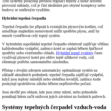
Tyto systémy poskytují přesnou regulaci teploty a nízké sezónní
provozní náklady, což je činí ideálními pro obytné komplexy nebo
budovy se smíšeným využitím.
Hybridní tepelná čerpadla
Tepelná čerpadla lze připojit k existujícím plynovým kotlům, což
umožňuje majitelům nemovitostí snížit spotřebu plynu, aniž by
museli vyměňovat celý topný systém.
V hybridním uspořádání tepelné čerpadlo efektivně zajišťuje většinu
každodenního vytápění, zatímco kotel se zapíná během špičkové
spotřeby nebo extrémního chladu.
Hybridní topné systémy
často
využívají plynový kotel pro ohřev teplé užitkové vody, což
eliminuje potřebu samostatného zásobníku.
Přístup s dvojím zdrojem automaticky optimalizuje systém na
základě aktuálních podmínek: tepelné čerpadla zajišťují vytápění,
když jsou teploty mírnější nebo elektřina levnější, zatímco kotle
poskytují spolehlivou zálohu během nepříznivého počasí.
Jsou skvělé pro oblasti, kde jsou zimy mírné, nebo jednoduše
pomáhají lidem začít snižovat jejich závislost na fosilních palivech.
Systémy tepelných čerpadel vzduch-voda