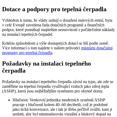
Dotace a podpory pro tepelná čerpadla
Vzhledem k tomu, že vlády usilují o dosažení nulových emisí, byla
v celé Evropě zavedena řada dotačních programů a finančních
podpor, které pomáhají majitelům nemovitostí s počátečními náklady
na instalaci tepelných čerpadel.
Kritéria způsobilosti a výše dostupných dotací se liší podle země.
Více informací o tom najdete v našem průvodci
místními dotačními
programy pro tepelná čerpadla
.
Požadavky na instalaci tepelného
čerpadla
Požadavky na instalaci tepelného čerpadla závisí na typu, ale zde se
zaměříme na tepelná čerpadla využívající vzduch jako zdroj tepla
(ASHP), která jsou nejběžnějším systémem pro obytné domy.
Hlučnost: Venkovní jednotka moderních systémů ASHP
pracuje s hlučností kolem 40–60 decibelů, což je podobné
jako tichá konverzace, ale i tak je třeba pečlivě zvážit, kam ji
umístit, aby byl minimalizován vizuální a hlukový dopad na