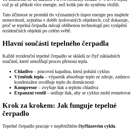
což je až pětkrát více energie, než kolik jste do systému vložili.
Tato účinnost se promítá do významných úspor energie pro majitele
nemovitostí, zejména v dobře izolovaných objektech, což dokazuje,
proč se tepelná čerpadla stávají oblíbenou technologií pro vytápění
rezidenčních objektů po celém světě.
Hlavní součásti tepelného čerpadla
Každé rezidenční tepelné čerpadlo se skládá ze čtyř základních
součástí, které umožňují proces přenosu tepla.
Chladivo
– pracovní kapalina, která pohání cyklus
Výměník tepla
– výparník absorbuje teplo ze zdroje, zatímco
kondenzátor uvolňuje teplo do domácnosti
Kompresor
– zvyšuje tlak a teplotu chladiva
Expanzní ventil
– snižuje tlak, aby se cyklus mohl restartovat
Krok za krokem: Jak funguje tepelné
čerpadlo
Tepelné čerpadlo pracuje v nepřetržitém
čtyřfázovém cyklu
.