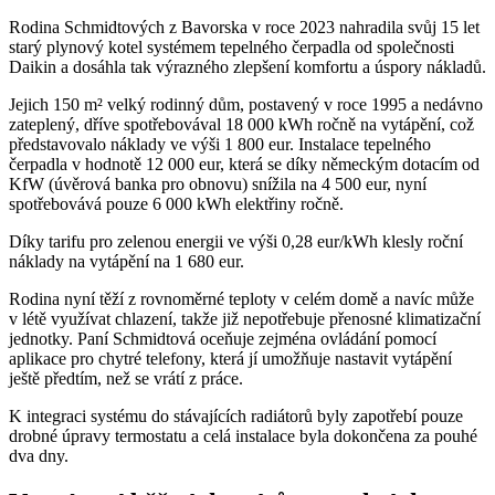
Rodina Schmidtových z Bavorska v roce 2023 nahradila svůj 15 let
starý plynový kotel systémem tepelného čerpadla od společnosti
Daikin a dosáhla tak výrazného zlepšení komfortu a úspory nákladů.
Jejich 150 m² velký rodinný dům, postavený v roce 1995 a nedávno
zateplený, dříve spotřebovával 18 000 kWh ročně na vytápění, což
představovalo náklady ve výši 1 800 eur. Instalace tepelného
čerpadla v hodnotě 12 000 eur, která se díky německým dotacím od
KfW (úvěrová banka pro obnovu) snížila na 4 500 eur, nyní
spotřebovává pouze 6 000 kWh elektřiny ročně.
Díky tarifu pro zelenou energii ve výši 0,28 eur/kWh klesly roční
náklady na vytápění na 1 680 eur.
Rodina nyní těží z rovnoměrné teploty v celém domě a navíc může
v létě využívat chlazení, takže již nepotřebuje přenosné klimatizační
jednotky. Paní Schmidtová oceňuje zejména ovládání pomocí
aplikace pro chytré telefony, která jí umožňuje nastavit vytápění
ještě předtím, než se vrátí z práce.
K integraci systému do stávajících radiátorů byly zapotřebí pouze
drobné úpravy termostatu a celá instalace byla dokončena za pouhé
dva dny.