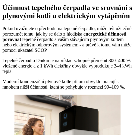
Účinnost tepelného čerpadla ve srovnání s
plynovými kotli a elektrickým vytápěním
Pokud uvažujete o přechodu na tepelné čerpadlo, může být užitečné
porozumět tomu, jak by se dalo z hlediska
energetické účinnosti
porovnat
tepelné čerpadlo s vaším stávajícím plynovým kotlem
nebo elektrickým odporovým systémem - a právě k tomu vám může
pomoci ukazatel SCOP.
Tepelné čerpadlo Daikin je například schopné přeměnit 300–400 %
vložené energie a z 1 kWh elektřiny obvykle vyprodukuje 3–4 kWh
tepla.
Moderní kondenzační plynové kotle přitom obvykle pracují s
mnohem nižší účinností, která se pohybuje v rozmezí 99–109 %.