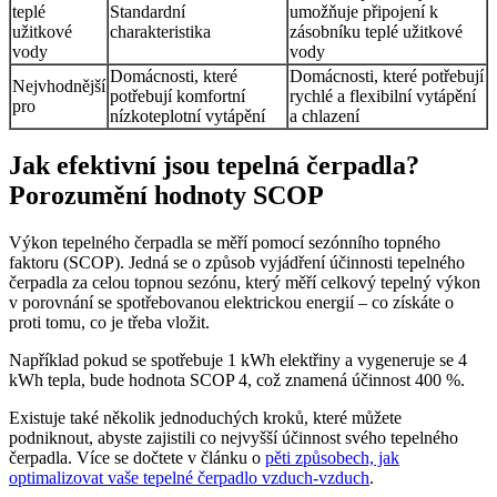
teplé
Standardní
umožňuje připojení k
užitkové
charakteristika
zásobníku teplé užitkové
vody
vody
Domácnosti, které
Domácnosti, které potřebují
Nejvhodnější
potřebují komfortní
rychlé a flexibilní vytápění
pro
nízkoteplotní vytápění
a chlazení
Jak efektivní jsou tepelná čerpadla?
Porozumění hodnoty SCOP
Výkon tepelného čerpadla se měří pomocí sezónního topného
faktoru (SCOP). Jedná se o způsob vyjádření účinnosti tepelného
čerpadla za celou topnou sezónu, který měří celkový tepelný výkon
v porovnání se spotřebovanou elektrickou energií – co získáte o
proti tomu, co je třeba vložit.
Například pokud se spotřebuje 1 kWh elektřiny a vygeneruje se 4
kWh tepla, bude hodnota SCOP 4, což znamená účinnost 400 %.
Existuje také několik jednoduchých kroků, které můžete
podniknout, abyste zajistili co nejvyšší účinnost svého tepelného
čerpadla. Více se dočtete v článku o
pěti způsobech, jak
optimalizovat vaše tepelné čerpadlo vzduch-vzduch
.