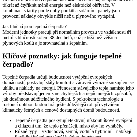
třikrát až čtyřikrát méně energie než elektrické ohřívače. V
kombinaci s tarify podle doby použití a solárními panely jsou
provozní náklady obvykle nižší než u plynového vytápění.
Jak hlučná jsou tepelná čerpadla?
Moderní jednotky pracují při normálním provozu ve vzdálenosti tří
metrů s hlučností kolem 38 decibelů, což je tišší než většina
plynových kotlů a je srovnatelná s šeptáním.
Klíčové poznatky: jak funguje tepelné
čerpadlo?
Tepelné čerpadla určují budoucnost vytápění evropských
domácností, poskytují stálý komfort a zároveň výrazně snižují emise
uhlíku a náklady na energii. Přenosem stávajícího tepla namísto jeho
výroby představují jeden z nejchytřejších a nejúčinnějších způsobů,
jak dosáhnout udržitelného bydlení. S pokrokem technologie a
rostoucí oblibou budou hrát ještě důležitější roli při vytváření
klimaticky šetrných a cenově dostupných domů budoucnosti.
Tepelné čerpadla poskytují efektivní, nízkouhlíkové vytápění
a chlazení tím, že teplo přenášejí, místo aby ho vyráběly.
Různé typy – vzduchová, zemní, vodní a hybridní – nabízejí
flexibilní řešení pro téměř každou domácnost.