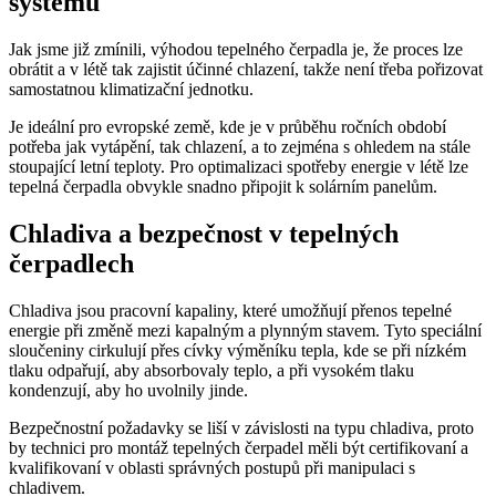
systému
Jak jsme již zmínili, výhodou tepelného čerpadla je, že proces lze
obrátit a v létě tak zajistit účinné chlazení, takže není třeba pořizovat
samostatnou klimatizační jednotku.
Je ideální pro evropské země, kde je v průběhu ročních období
potřeba jak vytápění, tak chlazení, a to zejména s ohledem na stále
stoupající letní teploty. Pro optimalizaci spotřeby energie v létě lze
tepelná čerpadla obvykle snadno připojit k solárním panelům.
Chladiva a bezpečnost v tepelných
čerpadlech
Chladiva jsou pracovní kapaliny, které umožňují přenos tepelné
energie při změně mezi kapalným a plynným stavem. Tyto speciální
sloučeniny cirkulují přes cívky výměníku tepla, kde se při nízkém
tlaku odpařují, aby absorbovaly teplo, a při vysokém tlaku
kondenzují, aby ho uvolnily jinde.
Bezpečnostní požadavky se liší v závislosti na typu chladiva, proto
by technici pro montáž tepelných čerpadel měli být certifikovaní a
kvalifikovaní v oblasti správných postupů při manipulaci s
chladivem.