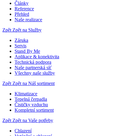
Články
Reference
Přehled
Naše realizace
Zpět
Zpět na Služby
Záruka
Servis
Stand By Me
Aplikace & konektivita
Technická podpora
Naše partnerská síť
Všechny naše služby
Zpět
Zpět na Náš sortiment
Klimatizace
Tepelná čerpadla
Čističky vzduchu
Kompletní sortiment
Zpět
Zpět na Vaše potřeby
Chlazení