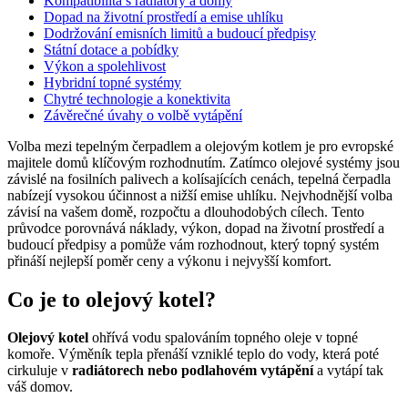
Kompatibilita s radiátory a domy
Dopad na životní prostředí a emise uhlíku
Dodržování emisních limitů a budoucí předpisy
Státní dotace a pobídky
Výkon a spolehlivost
Hybridní topné systémy
Chytré technologie a konektivita
Závěrečné úvahy o volbě vytápění
Volba mezi tepelným čerpadlem a olejovým kotlem je pro evropské
majitele domů klíčovým rozhodnutím. Zatímco olejové systémy jsou
závislé na fosilních palivech a kolísajících cenách, tepelná čerpadla
nabízejí vysokou účinnost a nižší emise uhlíku. Nejvhodnější volba
závisí na vašem domě, rozpočtu a dlouhodobých cílech. Tento
průvodce porovnává náklady, výkon, dopad na životní prostředí a
budoucí předpisy a pomůže vám rozhodnout, který topný systém
přináší nejlepší poměr ceny a výkonu i nejvyšší komfort.
Co je to olejový kotel?
Olejový kotel
ohřívá vodu spalováním topného oleje v topné
komoře. Výměník tepla přenáší vzniklé teplo do vody, která poté
cirkuluje v
radiátorech nebo podlahovém vytápění
a vytápí tak
váš domov.