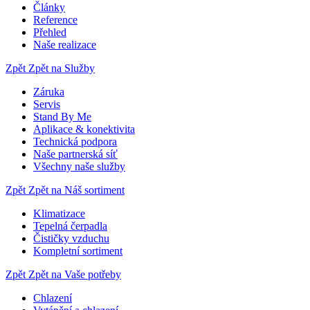
Články
Reference
Přehled
Naše realizace
Zpět
Zpět na Služby
Záruka
Servis
Stand By Me
Aplikace & konektivita
Technická podpora
Naše partnerská síť
Všechny naše služby
Zpět
Zpět na Náš sortiment
Klimatizace
Tepelná čerpadla
Čističky vzduchu
Kompletní sortiment
Zpět
Zpět na Vaše potřeby
Chlazení