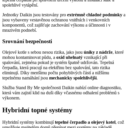
spolehlivé vytápění.
Jednotky Daikin jsou testovány pro
extrémně chladné podmínky
a
jsou vybaveny vestavěnou ochranou vnitřních i venkovních
komponentů, což zajišťuje zachování výkonu a účinnosti i v
mrazivém podnebí.
Srovnání bezpečnosti
Olejové kotle s sebou nesou rizika, jako jsou
úniky z nádrže
, které
mohou kontaminovat půdu, a
oxid uhelnatý
vznikající při
spalování, zejména pokud je systém špatně udržován. Tepelná
čerpadla, která pracují na elektřinu bez spalování, tato rizika
eliminují. Díky menšímu počtu pohyblivých částí a nižšímu
tepelnému namáhání jsou
mechanicky spolehlivější
.
Služba Stand By Me společnosti Daikin nabízí online diagnostiku,
která vám zajistí klid na duši díky včasnému odhalení problémů s
výkonem.
Hybridní topné systémy
Hybridní systémy kombinují
tepelné čerpadlo a olejový kotel
, což
umožňuje majitelům domů přepínat mezi systémy na základě