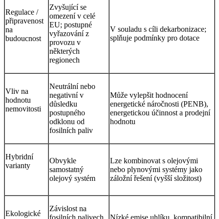
Zvyšující se
Regulace /
omezení v celé
připravenost
EU; postupné
V souladu s cíli dekarbonizace;
na
vyřazování z
splňuje podmínky pro dotace
budoucnost
provozu v
některých
regionech
Neutrální nebo
Vliv na
negativní v
Může vylepšit hodnocení
hodnotu
důsledku
energetické náročnosti (PENB),
nemovitosti
postupného
energetickou účinnost a prodejní
odklonu od
hodnotu
fosilních paliv
Hybridní
Obvykle
Lze kombinovat s olejovými
varianty
samostatný
nebo plynovými systémy jako
olejový systém
záložní řešení (vyšší složitost)
Závislost na
Ekologické
fosilních palivech,
Nízké emise uhlíku, kompatibilní