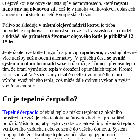
Olejové kotle se obvykle instalují v nemovitostech, které
nejsou
napojeny na plynovou síť
, což je v mnoha venkovských oblastech
a menších městech po celé Evropě stále běžné.
Palivo se skladuje
v místní olejové nádrži
kterou je třeba
pravidelně doplňovat. Účinnost se může lišit v závislosti na modelu
a údržbě, ale
průměrná životnost olejového kotle je přibližně 12–
15 let
.
Jelikož olejové kotle fungují na principu
spalování
, vyžadují obecně
více údržby než moderní alternativy. V průběhu času
se uvnitř
systému mohou hromadit saze
, což snižuje účinnost přenosu tepla
tím, že brání výměníku tepla v dosažení optimálních teplot. Kromě
toho jsou zahřáté saze samy o sobě neefektivním médiem pro
výrobu využitelného tepla, což může dále ovlivnit výkon a zvýšit
spotřebu energie.
Co je tepelné čerpadlo?
Tepelné čerpadlo
odebírá teplo s nízkou teplotou z okolního
prostředí a zvyšuje jeho teplotu na úroveň vhodnou pro vnitřní
použití. Místo toho, aby teplo vyrábělo spalováním,
přenáší teplo
z
venkovního vzduchu nebo ze země do vašeho domova. Systém
funguje tak, že absorbuje teplo zvenčí, stlačuje jej pomocí