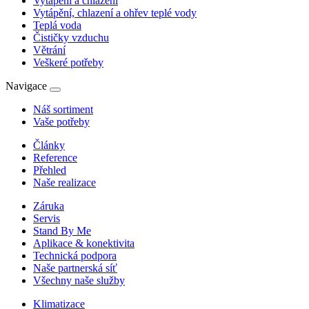
Vytápění a chlazení
Vytápění, chlazení a ohřev teplé vody
Teplá voda
Čističky vzduchu
Větrání
Veškeré potřeby
Navigace
Náš sortiment
Vaše potřeby
Články
Reference
Přehled
Naše realizace
Záruka
Servis
Stand By Me
Aplikace & konektivita
Technická podpora
Naše partnerská síť
Všechny naše služby
Klimatizace