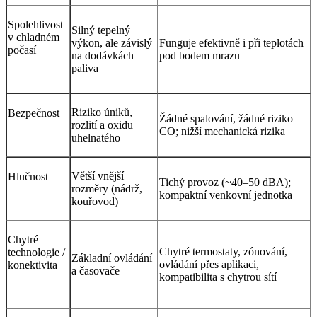
Spolehlivost
Silný tepelný
v chladném
výkon, ale závislý
Funguje efektivně i při teplotách
počasí
na dodávkách
pod bodem mrazu
paliva
Riziko úniků,
Bezpečnost
Žádné spalování, žádné riziko
rozlití a oxidu
CO; nižší mechanická rizika
uhelnatého
Větší vnější
Hlučnost
Tichý provoz (~40–50 dBA);
rozměry (nádrž,
kompaktní venkovní jednotka
kouřovod)
Chytré
Chytré termostaty, zónování,
technologie /
Základní ovládání
ovládání přes aplikaci,
konektivita
a časovače
kompatibilita s chytrou sítí