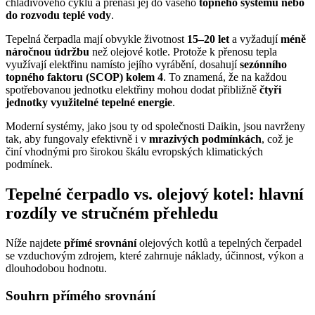
chladivového cyklu a přenáší jej do vašeho
topného systému nebo
do rozvodu teplé vody
.
Tepelná čerpadla mají obvykle životnost
15–20 let
a vyžadují
méně
náročnou údržbu
než olejové kotle. Protože k přenosu tepla
využívají elektřinu namísto jejího vyrábění, dosahují
sezónního
topného faktoru (SCOP) kolem 4
. To znamená, že na každou
spotřebovanou jednotku elektřiny mohou dodat přibližně
čtyři
jednotky využitelné tepelné energie
.
Moderní systémy, jako jsou ty od společnosti Daikin, jsou navrženy
tak, aby fungovaly efektivně i v
mrazivých podmínkách
, což je
činí vhodnými pro širokou škálu evropských klimatických
podmínek.
Tepelné čerpadlo vs. olejový kotel: hlavní
rozdíly ve stručném přehledu
Níže najdete
přímé srovnání
olejových kotlů a tepelných čerpadel
se vzduchovým zdrojem, které zahrnuje náklady, účinnost, výkon a
dlouhodobou hodnotu.
Souhrn přímého srovnání