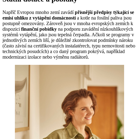
Napříč Evropou mnoho zemí zavádí
přísnější předpisy týkající se
emisí uhlíku z vytápění domácností
a kotle na fosilní paliva jsou
postupně omezovány. Zároveň jsou v mnoha evropských zemích k
dispozici
finanční pobídky
na podporu zavádění nízkouhlíkových
systémů vytápění, jako jsou tepelná čerpadla. Ačkoli se programy v
jednotlivých zemích liší, je důležité zkontrolovat podmínky nároku
(často závisí na certifikovaných instalatérech, typu nemovitosti nebo
technických posudcích) a co daný program pokrývá, například
modernizaci izolace nebo výměnu radiátorů.