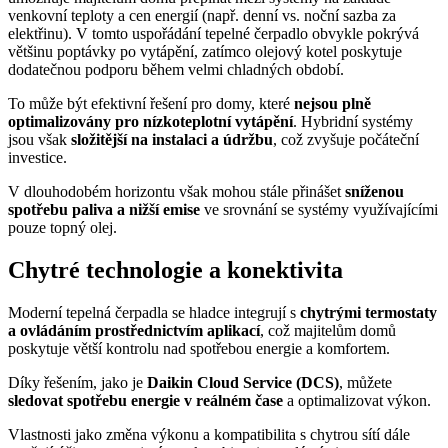
venkovní teploty a cen energií (např. denní vs. noční sazba za
elektřinu). V tomto uspořádání tepelné čerpadlo obvykle pokrývá
většinu poptávky po vytápění, zatímco olejový kotel poskytuje
dodatečnou podporu během velmi chladných období.
To může být efektivní řešení pro domy, které
nejsou plně
optimalizovány pro nízkoteplotní vytápění
. Hybridní systémy
jsou však
složitější na instalaci a údržbu
, což zvyšuje počáteční
investice.
V dlouhodobém horizontu však mohou stále přinášet
sníženou
spotřebu paliva a nižší emise
ve srovnání se systémy využívajícími
pouze topný olej.
Chytré technologie a konektivita
Moderní tepelná čerpadla se hladce integrují s
chytrými termostaty
a ovládáním prostřednictvím aplikací
, což majitelům domů
poskytuje větší kontrolu nad spotřebou energie a komfortem.
Díky řešením, jako je
Daikin Cloud Service (DCS)
, můžete
sledovat spotřebu energie v reálném čase
a optimalizovat výkon.
Vlastnosti jako změna výkonu a kompatibilita s chytrou sítí dále