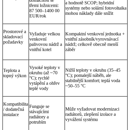
domácnost se
a hodnotě SCOP; hybridní
třemi ložnicemi:
systémy nebo solární fotovoltaika
87 500–1400 00
mohou náklady dále snížit
EUR/rok
Prostorové a
Vyžaduje velkou
Kompaktní venkovní jednotka +
skladovací
venkovní
vnitřní zásobník/vyrovnávací
požadavky
palivovou nádrž a
nádrž; celkově obecně menší
vnitřní kotel
záběr
Vysoké teploty v
Nižší teploty v okruhu (35–45
Teplota a
okruhu (až ~70
°C); pomalejší náběh, ale
topný výkon
°C); rychlé
stabilnější komfort; teplá voda
vytápění a ohřev
~50–55 °C
teplé vody
Kompatibilita
Funguje se
Může vyžadovat modernizaci
/ dodatečná
stávajícími
radiátorů, zlepšení izolace a
instalace
radiátory a
vyvážení systému
potrubím