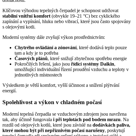
domácnosti.
Klíčovou výhodou tepelných čerpadel je schopnost udržovat
stabilní vnitřní komfort
(obvykle 19–21 °C) bez cyklického
zapínání a vypínání, hluku nebo vibrací, které jsou často spojovány
s olejovými kotli.
Moderní systémy dále zvyšují výkon prostřednictvím:
Chytrého ovládání a zónování
, které dodává teplo pouze
tam a kdy je to potřeba
Časových plánů
, které snižují zbytečnou spotřebu energie
Pokročilých řešení, jako jsou
řídicí systémy Daikin
,
umožňující individuální řízení proudění vzduchu a teploty v
jednotlivých místnostech
Výsledkem je větší komfort, vyšší účinnost a snížení plýtvání
energií.
Spolehlivost a výkon v chladném počasí
Moderní tepelná čerpadla se vzduchovým zdrojem jsou navržena
tak, aby účinně fungovala
i při teplotách pod bodem mrazu
. Na
rozdíl od olejových kotlů, které jsou závislé na
dodávkách paliva,
které mohou být při nepříznivém počasí narušeny
, poskytují
tepelná čerpadla při správném určení výkonu a instalaci stálé a