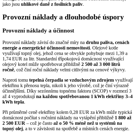
jako jsou
uhlíkové daně z fosilních paliv
.
Provozní náklady a dlouhodobé úspory
Provozní náklady a účinnost
Provozní náklady závisí do značné míry na
druhu paliva, cenách
energie a energetické účinnosti nemovitosti
. Olejové kotle
využívají topný olej, jehož cena se obvykle pohybuje mezi 1,39 a
1,74 EUR za litr. Standardní třípokojová domácnost využívající
olejový kotel může spotřebovat přibližně
2 500 až 3 000 litrů
ročně
, což činí roční náklady velmi citlivými na cenové výkyvy.
Naproti tomu
tepelná čerpadla se vzduchovým zdrojem
využívají
elektřinu k přenosu tepla, nikoli k jeho výrobě, což je činí výrazně
účinnějšími. Díky sezónnímu topnému faktoru (SCOP) v rozmezí 3
až 4 vyprodukují
na každou spotřebovanou 1 kWh elektřiny 3–4
kWh tepla
.
Při průměrné ceně elektřiny kolem 0,28 EUR za kWh může typická
domácnost počítat s ročními náklady na vytápění přibližně
1 800 až
2 500 EUR
– což je často
až o 50 % méně než u systémů na
topný olej
, a to v závislosti na spotřebě a místních cenách energie.