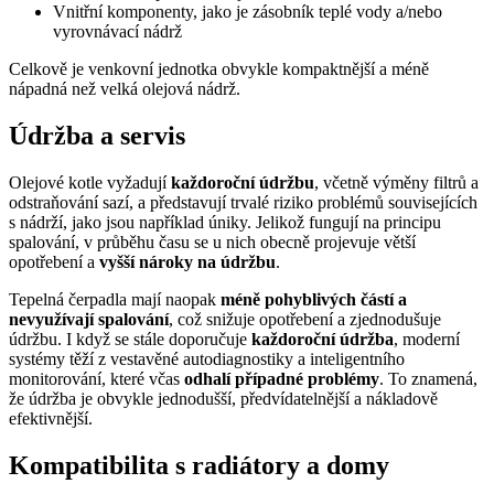
Vnitřní komponenty, jako je zásobník teplé vody a/nebo
vyrovnávací nádrž
Celkově je venkovní jednotka obvykle kompaktnější a méně
nápadná než velká olejová nádrž.
Údržba a servis
Olejové kotle vyžadují
každoroční údržbu
, včetně výměny filtrů a
odstraňování sazí, a představují trvalé riziko problémů souvisejících
s nádrží, jako jsou například úniky. Jelikož fungují na principu
spalování, v průběhu času se u nich obecně projevuje větší
opotřebení a
vyšší nároky na údržbu
.
Tepelná čerpadla mají naopak
méně pohyblivých částí a
nevyužívají spalování
, což snižuje opotřebení a zjednodušuje
údržbu. I když se stále doporučuje
každoroční údržba
, moderní
systémy těží z vestavěné autodiagnostiky a inteligentního
monitorování, které včas
odhalí případné problémy
. To znamená,
že údržba je obvykle jednodušší, předvídatelnější a nákladově
efektivnější.
Kompatibilita s radiátory a domy