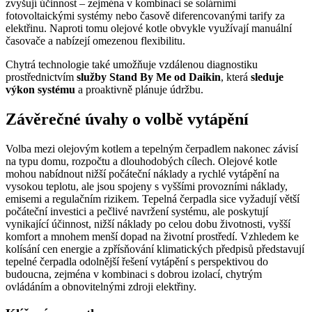
zvyšují účinnost – zejména v kombinaci se solárními
fotovoltaickými systémy nebo časově diferencovanými tarify za
elektřinu. Naproti tomu olejové kotle obvykle využívají manuální
časovače a nabízejí omezenou flexibilitu.
Chytrá technologie také umožňuje vzdálenou diagnostiku
prostřednictvím
služby Stand By Me od Daikin
, která
sleduje
výkon systému
a proaktivně plánuje údržbu.
Závěrečné úvahy o volbě vytápění
Volba mezi olejovým kotlem a tepelným čerpadlem nakonec závisí
na typu domu, rozpočtu a dlouhodobých cílech. Olejové kotle
mohou nabídnout nižší počáteční náklady a rychlé vytápění na
vysokou teplotu, ale jsou spojeny s vyššími provozními náklady,
emisemi a regulačním rizikem. Tepelná čerpadla sice vyžadují větší
počáteční investici a pečlivé navržení systému, ale poskytují
vynikající účinnost, nižší náklady po celou dobu životnosti, vyšší
komfort a mnohem menší dopad na životní prostředí. Vzhledem ke
kolísání cen energie a zpřísňování klimatických předpisů představují
tepelné čerpadla odolnější řešení vytápění s perspektivou do
budoucna, zejména v kombinaci s dobrou izolací, chytrým
ovládáním a obnovitelnými zdroji elektřiny.