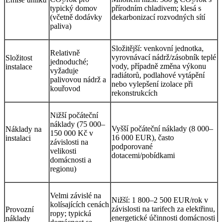
typický domov
přírodním chladivem; klesá s
(včetně dodávky
dekarbonizací rozvodných sítí
paliva)
Složitější: venkovní jednotka,
Relativně
vyrovnávací nádrž/zásobník teplé
Složitost
jednoduché;
vody, případně změna výkonu
instalace
vyžaduje
radiátorů, podlahové vytápění
palivovou nádrž a
nebo vylepšení izolace při
kouřovod
rekonstrukcích
Nižší počáteční
náklady (75 000–
Vyšší počáteční náklady (8 000–
Náklady na
150 000 Kč v
16 000 EUR), často
instalaci
závislosti na
podporované
velikosti
dotacemi/pobídkami
domácnosti a
regionu)
Velmi závislé na
Nižší: 1 800–2 500 EUR/rok v
kolísajících cenách
závislosti na tarifech za elektřinu,
Provozní
ropy; typická
energetické účinnosti domácnosti
náklady