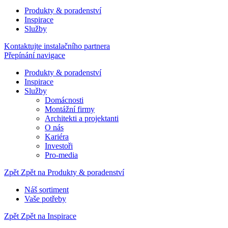
Produkty & poradenství
Inspirace
Služby
Kontaktujte instalačního partnera
Přepínání navigace
Produkty & poradenství
Inspirace
Služby
Domácnosti
Montážní firmy
Architekti a projektanti
O nás
Kariéra
Investoři
Pro-media
Zpět
Zpět na Produkty & poradenství
Náš sortiment
Vaše potřeby
Zpět
Zpět na Inspirace