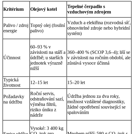
Tepelné čerpadlo s
Kritérium
Olejový kotel
vzduchovým zdrojem
Vzduch a elektřina (rozvodná síť,
Palivo / zdroj
Topný olej (fosilní
obnovitelné zdroje nebo hybridní
energie
palivo)
systém)
60–93 % v
závislosti na stáří a
360–400 % (SCOP 3,6–4); liší se
Účinnost
údržbě; u starších
v závislosti na ročním období, ale
jednotek výrazně
zůstává vysoce účinná
nižší
Typická
12–15 let
15–20 let
životnost
Roční servis,
Údržba jednou za dva roky,
Požadavky
odstraňování sazí,
možnost vzdálené diagnostiky,
na údržbu
výměna filtrů,
žádné opotřebení související se
riziko úniku z
spalováním
nádrže
Vysoké: 3 400 kg
CO₂/rok pro
Mnohem nižší: 580 g CO₂/rok s
Emise uhlíku