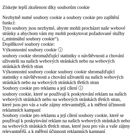
Získejte lepší zkušenost díky souborům cookie
Nezbytně nutné soubory cookie a soubory cookie pro zajištění
funkcí:
Tyto soubory jsou nezbytné, abyste mohli procházet naše webové
stránky a abychom vám my mohli poskytovat požadované služby
(„minimální soubory cookie“).
Doplňkové soubory cookie:
Výkonnostní soubory cookie
ⓘ
soubory cookie shromažďující statistiky o návštěvnosti a chování
uživatelů na našich webových stránkách nebo na webových
stránkách třetích stran
Výkonnostní soubory cookie
soubory cookie shromažďující
statistiky o návštěvnosti a chování uživatelů na našich webových
stránkách nebo na webových stránkách třetích stran
Soubory cookie pro reklamu a její cílení
ⓘ
soubory cookie, které se používají k poskytování reklam na našich
webových stránkách nebo na webových stránkách třetích stran,
které jsou pro vás a vaše zájmy relevantnější, a k měření účinnosti
reklamních kampaní
Soubory cookie pro reklamu a její cílení
soubory cookie, které se
používají k poskytování reklam na našich webových stránkách nebo
na webových stránkách třetích stran, které jsou pro vás a vaše zájmy
relevantnější, a k měření účinnosti reklamních kampaní