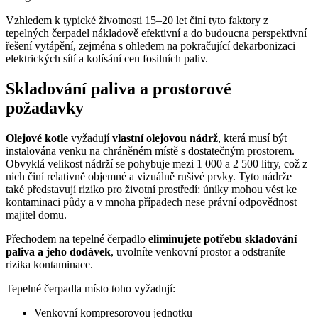
Vzhledem k typické životnosti 15–20 let činí tyto faktory z
tepelných čerpadel nákladově efektivní a do budoucna perspektivní
řešení vytápění, zejména s ohledem na pokračující dekarbonizaci
elektrických sítí a kolísání cen fosilních paliv.
Skladování paliva a prostorové
požadavky
Olejové kotle
vyžadují
vlastní olejovou nádrž
, která musí být
instalována venku na chráněném místě s dostatečným prostorem.
Obvyklá velikost nádrží se pohybuje mezi 1 000 a 2 500 litry, což z
nich činí relativně objemné a vizuálně rušivé prvky. Tyto nádrže
také představují riziko pro životní prostředí: úniky mohou vést ke
kontaminaci půdy a v mnoha případech nese právní odpovědnost
majitel domu.
Přechodem na tepelné čerpadlo
eliminujete potřebu skladování
paliva a jeho dodávek
, uvolníte venkovní prostor a odstraníte
rizika kontaminace.
Tepelné čerpadla místo toho vyžadují:
Venkovní kompresorovou jednotku