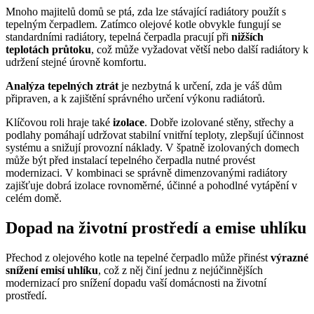
Mnoho majitelů domů se ptá, zda lze stávající radiátory použít s
tepelným čerpadlem. Zatímco olejové kotle obvykle fungují se
standardními radiátory, tepelná čerpadla pracují při
nižších
teplotách průtoku
, což může vyžadovat větší nebo další radiátory k
udržení stejné úrovně komfortu.
Analýza tepelných ztrát
je nezbytná k určení, zda je váš dům
připraven, a k zajištění správného určení výkonu radiátorů.
Klíčovou roli hraje také
izolace
. Dobře izolované stěny, střechy a
podlahy pomáhají udržovat stabilní vnitřní teploty, zlepšují účinnost
systému a snižují provozní náklady. V špatně izolovaných domech
může být před instalací tepelného čerpadla nutné provést
modernizaci. V kombinaci se správně dimenzovanými radiátory
zajišťuje dobrá izolace rovnoměrné, účinné a pohodlné vytápění v
celém domě.
Dopad na životní prostředí a emise uhlíku
Přechod z olejového kotle na tepelné čerpadlo může přinést
výrazné
snížení emisí uhlíku
, což z něj činí jednu z nejúčinnějších
modernizací pro snížení dopadu vaší domácnosti na životní
prostředí.