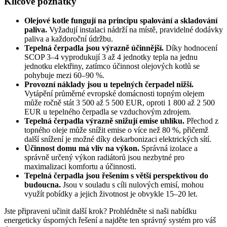
Klíčové poznatky
Olejové kotle fungují na principu spalování a skladování
paliva.
Vyžadují instalaci nádrží na místě, pravidelné dodávky
paliva a každoroční údržbu.
Tepelná čerpadla jsou výrazně účinnější.
Díky hodnocení
SCOP 3–4 vyprodukují 3 až 4 jednotky tepla na jednu
jednotku elektřiny, zatímco účinnost olejových kotlů se
pohybuje mezi 60–90 %.
Provozní náklady jsou u tepelných čerpadel nižší.
Vytápění průměrné evropské domácnosti topným olejem
může ročně stát 3 500 až 5 500 EUR, oproti 1 800 až 2 500
EUR u tepelného čerpadla se vzduchovým zdrojem.
Tepelná čerpadla výrazně snižují emise uhlíku.
Přechod z
topného oleje může snížit emise o více než 80 %, přičemž
další snížení je možné díky dekarbonizaci elektrických sítí.
Účinnost domu má vliv na výkon.
Správná izolace a
správně určený výkon radiátorů jsou nezbytné pro
maximalizaci komfortu a účinnosti.
Tepelná čerpadla jsou řešením s větší perspektivou do
budoucna.
Jsou v souladu s cíli nulových emisí, mohou
využít pobídky a jejich životnost je obvykle 15–20 let.
Jste připraveni učinit další krok? Prohlédněte si naši nabídku
energeticky úsporných řešení a najděte ten správný systém pro váš