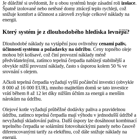
Je důležité si uvědomit, že u obou systémů hraje zásadní roli
izolace
.
Špatně izolované nebo netěsné domy ztrácejí teplo rychleji, což
snižuje komfort a účinnost a zároveň zvyšuje celkové náklady na
energii.
Který systém je z dlouhodobého hlediska levnější?
Dlouhodobé náklady na vytápění jsou ovlivněny
cenami paliv,
účinností systému a požadavky na údržbu
. Ceny topného oleje
mohou být kolísavé, což činí provozní náklady méně
předvídatelnými, zatímco tepelná čerpadla nabízejí stabilnější a
obvykle nižší provozní náklady, často s úsporou kolem 50 % ve
srovnání s olejem.
Ačkoli tepelná čerpadla vyžadují vyšší počáteční investici (obvykle
8 000 až 16 000 EUR), mnoho majitelům domů se tato investice
vrátí během 8 až 12 let díky nižším účtům za energii a menším
nárokům na údržbu.
Olejové kotle vyžadují průběžné dodávky paliva a pravidelnou
údržbu, zatímco tepelná čerpadla mají výhodu v jednodušší údržbě a
nevyžadují skladování paliva. Další úspory lze dosáhnout kombinací
tepelného čerpadla se solárními fotovoltaickými panely nebo časově
diferencovanými tarify za elektřinu, což dále snižuje náklady na
energii.