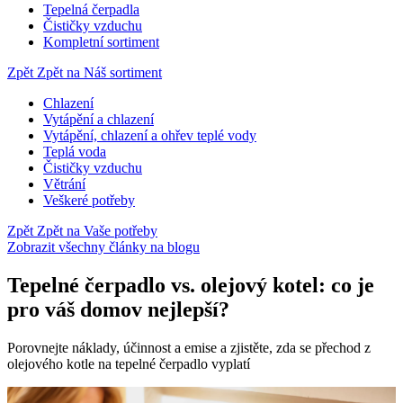
Tepelná čerpadla
Čističky vzduchu
Kompletní sortiment
Zpět
Zpět na Náš sortiment
Chlazení
Vytápění a chlazení
Vytápění, chlazení a ohřev teplé vody
Teplá voda
Čističky vzduchu
Větrání
Veškeré potřeby
Zpět
Zpět na Vaše potřeby
Zobrazit všechny články na blogu
Tepelné čerpadlo vs. olejový kotel: co je
pro váš domov nejlepší?
Porovnejte náklady, účinnost a emise a zjistěte, zda se přechod z
olejového kotle na tepelné čerpadlo vyplatí