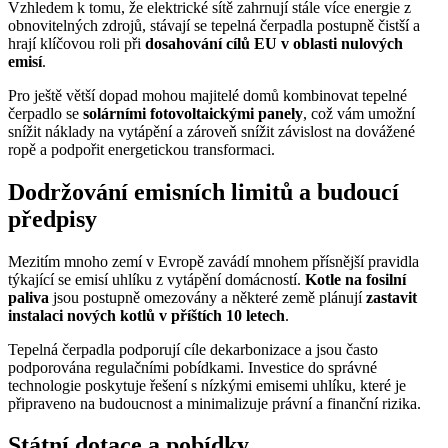
Vzhledem k tomu, že elektrické sítě zahrnují stále více energie z
obnovitelných zdrojů, stávají se tepelná čerpadla postupně čistší a
hrají klíčovou roli při
dosahování cílů EU v oblasti nulových
emisí
.
Pro ještě větší dopad mohou majitelé domů kombinovat tepelné
čerpadlo se
solárními fotovoltaickými panely
, což vám umožní
snížit náklady na vytápění a zároveň snížit závislost na dovážené
ropě a podpořit energetickou transformaci.
Dodržování emisních limitů a budoucí
předpisy
Mezitím mnoho zemí v Evropě zavádí mnohem přísnější pravidla
týkající se emisí uhlíku z vytápění domácností.
Kotle na fosilní
paliva
jsou postupně omezovány a některé země plánují
zastavit
instalaci nových kotlů v příštích 10 letech
.
Tepelná čerpadla podporují cíle dekarbonizace a jsou často
podporována regulačními pobídkami. Investice do správné
technologie poskytuje řešení s nízkými emisemi uhlíku, které je
připraveno na budoucnost a minimalizuje právní a finanční rizika.
Státní dotace a pobídky