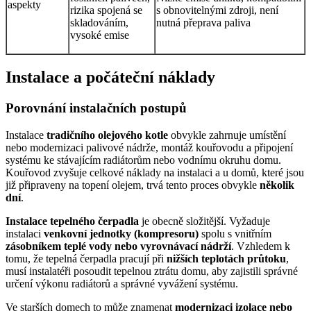
aspekty
rizika spojená se
s obnovitelnými zdroji, není
skladováním,
nutná přeprava paliva
vysoké emise
Instalace a počáteční náklady
Porovnání instalačních postupů
Instalace
tradičního olejového kotle
obvykle zahrnuje umístění
nebo modernizaci palivové nádrže, montáž kouřovodu a připojení
systému ke stávajícím radiátorům nebo vodnímu okruhu domu.
Kouřovod zvyšuje celkové náklady na instalaci a u domů, které jsou
již připraveny na topení olejem, trvá tento proces obvykle
několik
dní
.
Instalace tepelného čerpadla
je obecně složitější. Vyžaduje
instalaci
venkovní jednotky (kompresoru)
spolu s vnitřním
zásobníkem teplé vody nebo vyrovnávací nádrží
. Vzhledem k
tomu, že tepelná čerpadla pracují při
nižších teplotách průtoku
,
musí instalatéři posoudit tepelnou ztrátu domu, aby zajistili správné
určení výkonu radiátorů a správné vyvážení systému.
Ve starších domech to může znamenat
modernizaci izolace nebo