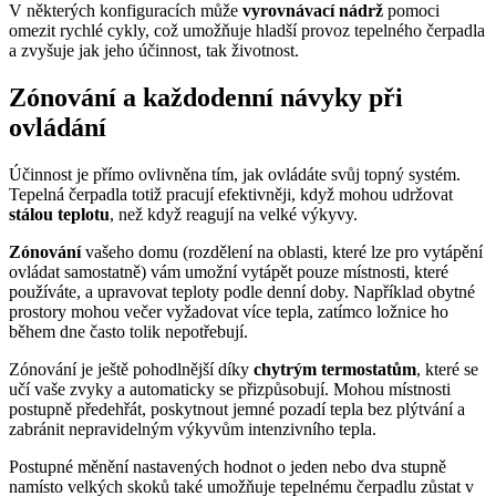
V některých konfiguracích může
vyrovnávací nádrž
pomoci
omezit rychlé cykly, což umožňuje hladší provoz tepelného čerpadla
a zvyšuje jak jeho účinnost, tak životnost.
Zónování a každodenní návyky při
ovládání
Účinnost je přímo ovlivněna tím, jak ovládáte svůj topný systém.
Tepelná čerpadla totiž pracují efektivněji, když mohou udržovat
stálou teplotu
, než když reagují na velké výkyvy.
Zónování
vašeho domu (rozdělení na oblasti, které lze pro vytápění
ovládat samostatně) vám umožní vytápět pouze místnosti, které
používáte, a upravovat teploty podle denní doby. Například obytné
prostory mohou večer vyžadovat více tepla, zatímco ložnice ho
během dne často tolik nepotřebují.
Zónování je ještě pohodlnější díky
chytrým termostatům
, které se
učí vaše zvyky a automaticky se přizpůsobují. Mohou místnosti
postupně předehřát, poskytnout jemné pozadí tepla bez plýtvání a
zabránit nepravidelným výkyvům intenzivního tepla.
Postupné měnění nastavených hodnot o jeden nebo dva stupně
namísto velkých skoků také umožňuje tepelnému čerpadlu zůstat v