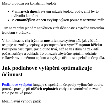
Místo provozu při konstantní teplotě:
V
mírných dnech
systém snižuje teplotu vody, aniž by to
ovlivnilo komfort
V
chladnějších dnech
zvyšuje výkon pouze v nezbytné míře
Tím se zabrání jedné z největších ztrát účinnosti: zbytečně vysokým
teplotám v průtoku.
V kombinaci s
chytrým termostatem
se systém učí, jak váš dům
reaguje na změny teploty, a postupem času vytváří
topnou křivku
.
Postupem času zjistí, jak dlouho trvá, než se váš dům na základě
počasí zahřeje a ochladí. To omezuje zbytečné spínání, udržuje
celkově rovnoměrnou teplotu a zvyšuje účinnost tepelného čerpadla.
Jak podlahové vytápění optimalizuje
účinnost
Podlahové vytápění
funguje s tepelnými čerpadly výjimečně dobře,
protože pracuje při
nižších teplotách vody
a rovnoměrně rozvádí
teplo po velké ploše.
Mezi hlavní výhody patří: