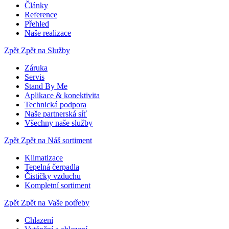
Články
Reference
Přehled
Naše realizace
Zpět
Zpět na Služby
Záruka
Servis
Stand By Me
Aplikace & konektivita
Technická podpora
Naše partnerská síť
Všechny naše služby
Zpět
Zpět na Náš sortiment
Klimatizace
Tepelná čerpadla
Čističky vzduchu
Kompletní sortiment
Zpět
Zpět na Vaše potřeby
Chlazení