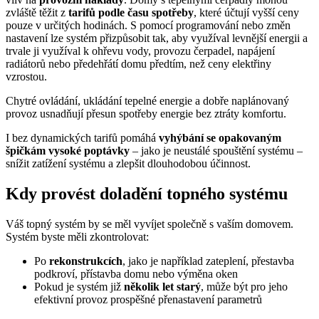
zvláště těžit z
tarifů podle času spotřeby
, které účtují vyšší ceny
pouze v určitých hodinách. S pomocí programování nebo změn
nastavení lze systém přizpůsobit tak, aby využíval levnější energii a
trvale ji využíval k ohřevu vody, provozu čerpadel, napájení
radiátorů nebo předehřátí domu předtím, než ceny elektřiny
vzrostou.
Chytré ovládání, ukládání tepelné energie a dobře naplánovaný
provoz usnadňují přesun spotřeby energie bez ztráty komfortu.
I bez dynamických tarifů pomáhá
vyhýbání se opakovaným
špičkám vysoké poptávky
– jako je neustálé spouštění systému –
snížit zatížení systému a zlepšit dlouhodobou účinnost.
Kdy provést doladění topného systému
Váš topný systém by se měl vyvíjet společně s vaším domovem.
Systém byste měli zkontrolovat:
Po
rekonstrukcích
, jako je například zateplení, přestavba
podkroví, přístavba domu nebo výměna oken
Pokud je systém již
několik let starý
, může být pro jeho
efektivní provoz prospěšné přenastavení parametrů