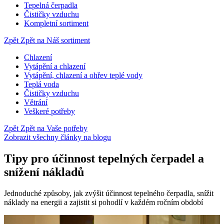
Tepelná čerpadla
Čističky vzduchu
Kompletní sortiment
Zpět
Zpět na Náš sortiment
Chlazení
Vytápění a chlazení
Vytápění, chlazení a ohřev teplé vody
Teplá voda
Čističky vzduchu
Větrání
Veškeré potřeby
Zpět
Zpět na Vaše potřeby
Zobrazit všechny články na blogu
Tipy pro účinnost tepelných čerpadel a
snížení nákladů
Jednoduché způsoby, jak zvýšit účinnost tepelného čerpadla, snížit
náklady na energii a zajistit si pohodlí v každém ročním období