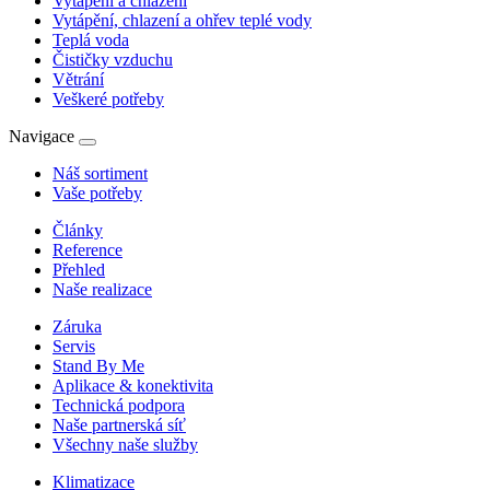
Vytápění a chlazení
Vytápění, chlazení a ohřev teplé vody
Teplá voda
Čističky vzduchu
Větrání
Veškeré potřeby
Navigace
Náš sortiment
Vaše potřeby
Články
Reference
Přehled
Naše realizace
Záruka
Servis
Stand By Me
Aplikace & konektivita
Technická podpora
Naše partnerská síť
Všechny naše služby
Klimatizace