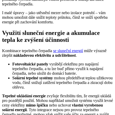
tepelného čerpadla.
I malé úpravy – jako utěsnění mezer nebo izolace potrubí – vám
mohou umožnit dále snížit teploty průtoku, čímž se sníží spotřeba
energie při zachování komfortu.
Využití sluneční energie a akumulace
tepla ke zvýšení účinnosti
Kombinace tepelného čerpadla
se sluneční energií
může výrazně
zlepšit
nákladovou efektivitu a udržitelnost
.
Fotovoltaické panely
vyrábějí elektřinu pro napájení
tepelného čerpadla, a tu lze buď přímo využít k napájení
čerpadla, nebo uložit do domácí baterie.
Solární tepelné systémy
mohou předehřívat teplou užitkovou
vodu, čímž snižují zatížení tepelného čerpadla a zkracují dobu
ohřevu.
Tepelné ukládání energie
zvyšuje flexibilitu tím, že energii ukládá
pro pozdější použití. Mohou například umožnit systému využít levné
ceny elektřiny
mimo špičku
nebo uchovat
vlastní vyrobenou
solární energii
. Tyto integrace nejsou pro provoz tepelného
čerpadla nezbytné, mohou však snížit vaše účty za energii a zvýšit