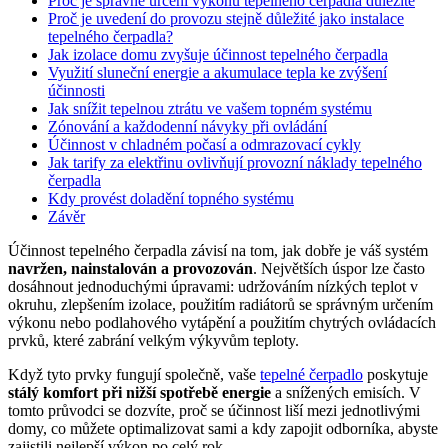
Proč je správné určení výkonu tepelného čerpadla důležité
Proč je uvedení do provozu stejně důležité jako instalace
tepelného čerpadla?
Jak izolace domu zvyšuje účinnost tepelného čerpadla
Využití sluneční energie a akumulace tepla ke zvýšení
účinnosti
Jak snížit tepelnou ztrátu ve vašem topném systému
Zónování a každodenní návyky při ovládání
Účinnost v chladném počasí a odmrazovací cykly
Jak tarify za elektřinu ovlivňují provozní náklady tepelného
čerpadla
Kdy provést doladění topného systému
Závěr
Účinnost tepelného čerpadla závisí na tom, jak dobře je váš systém
navržen, nainstalován a provozován
. Největších úspor lze často
dosáhnout jednoduchými úpravami: udržováním nízkých teplot v
okruhu, zlepšením izolace, použitím radiátorů se správným určením
výkonu nebo podlahového vytápění a použitím chytrých ovládacích
prvků, které zabrání velkým výkyvům teploty.
Když tyto prvky fungují společně, vaše
tepelné čerpadlo
poskytuje
stálý komfort při nižší spotřebě energie
a snížených emisích. V
tomto průvodci se dozvíte, proč se účinnost liší mezi jednotlivými
domy, co můžete optimalizovat sami a kdy zapojit odborníka, abyste
zajistili nejlepší výkon po celý rok.