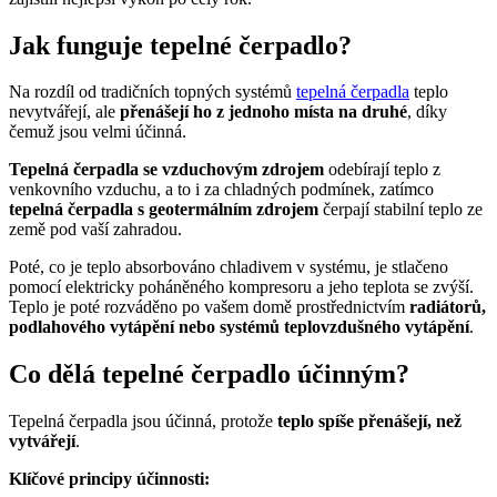
Jak funguje tepelné čerpadlo?
Na rozdíl od tradičních topných systémů
tepelná čerpadla
teplo
nevytvářejí, ale
přenášejí ho z jednoho místa na druhé
, díky
čemuž jsou velmi účinná.
Tepelná čerpadla se vzduchovým zdrojem
odebírají teplo z
venkovního vzduchu, a to i za chladných podmínek, zatímco
tepelná čerpadla s geotermálním zdrojem
čerpají stabilní teplo ze
země pod vaší zahradou.
Poté, co je teplo absorbováno chladivem v systému, je stlačeno
pomocí elektricky poháněného kompresoru a jeho teplota se zvýší.
Teplo je poté rozváděno po vašem domě prostřednictvím
radiátorů,
podlahového vytápění nebo systémů teplovzdušného vytápění
.
Co dělá tepelné čerpadlo účinným?
Tepelná čerpadla jsou účinná, protože
teplo spíše přenášejí, než
vytvářejí
.
Klíčové principy účinnosti: