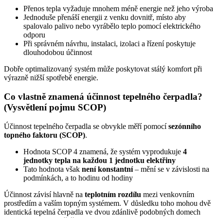
Přenos tepla vyžaduje mnohem méně energie než jeho výroba
Jednoduše přenáší energii z venku dovnitř, místo aby
spalovalo palivo nebo vyrábělo teplo pomocí elektrického
odporu
Při správném návrhu, instalaci, izolaci a řízení poskytuje
dlouhodobou účinnost
Dobře optimalizovaný systém může poskytovat stálý komfort při
výrazně nižší spotřebě energie.
Co vlastně znamená účinnost tepelného čerpadla?
(Vysvětlení pojmu SCOP)
Účinnost tepelného čerpadla se obvykle měří pomocí
sezónního
topného faktoru (SCOP)
.
Hodnota SCOP 4 znamená, že systém vyprodukuje
4
jednotky tepla na každou 1 jednotku elektřiny
Tato hodnota však
není konstantní
– mění se v závislosti na
podmínkách, a to hodinu od hodiny
Účinnost závisí hlavně na
teplotním rozdílu
mezi venkovním
prostředím a vaším topným systémem. V důsledku toho mohou dvě
identická tepelná čerpadla ve dvou zdánlivě podobných domech