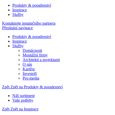
Produkty & poradenství
Inspirace
Služby
Kontaktujte instalačního partnera
Přepínání navigace
Produkty & poradenství
Inspirace
Služby
Domácnosti
Montážní firmy
Architekti a projektanti
O nás
Kariéra
Investoři
Pro-media
Zpět
Zpět na Produkty & poradenství
Náš sortiment
Vaše potřeby
Zpět
Zpět na Inspirace