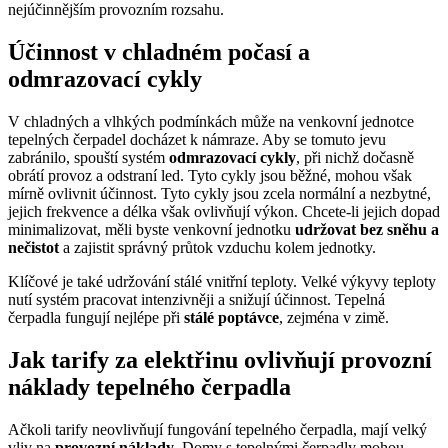
nejúčinnějším provozním rozsahu.
Účinnost v chladném počasí a
odmrazovací cykly
V chladných a vlhkých podmínkách může na venkovní jednotce
tepelných čerpadel docházet k námraze. Aby se tomuto jevu
zabránilo, spouští systém
odmrazovací cykly
, při nichž dočasně
obrátí provoz a odstraní led. Tyto cykly jsou běžné, mohou však
mírně ovlivnit účinnost. Tyto cykly jsou zcela normální a nezbytné,
jejich frekvence a délka však ovlivňují výkon. Chcete-li jejich dopad
minimalizovat, měli byste venkovní jednotku
udržovat bez sněhu a
nečistot
a zajistit správný průtok vzduchu kolem jednotky.
Klíčové je také udržování stálé vnitřní teploty. Velké výkyvy teploty
nutí systém pracovat intenzivněji a snižují účinnost. Tepelná
čerpadla fungují nejlépe při
stálé poptávce
, zejména v zimě.
Jak tarify za elektřinu ovlivňují provozní
náklady tepelného čerpadla
Ačkoli tarify neovlivňují fungování tepelného čerpadla, mají velký
vliv na
provozní náklady
. Domy s tepelnými čerpadly mohou