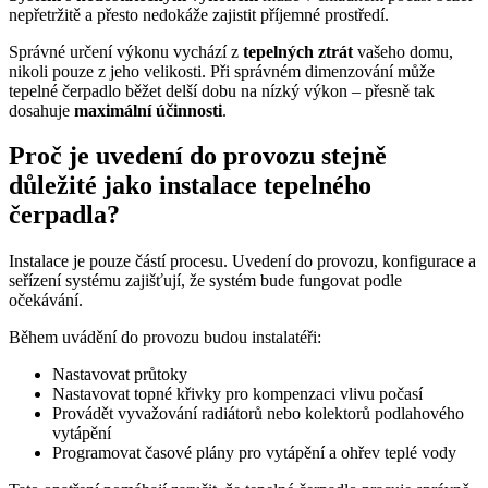
nepřetržitě a přesto nedokáže zajistit příjemné prostředí.
Správné určení výkonu vychází z
tepelných ztrát
vašeho domu,
nikoli pouze z jeho velikosti. Při správném dimenzování může
tepelné čerpadlo běžet delší dobu na nízký výkon – přesně tak
dosahuje
maximální účinnosti
.
Proč je uvedení do provozu stejně
důležité jako instalace tepelného
čerpadla?
Instalace je pouze částí procesu. Uvedení do provozu, konfigurace a
seřízení systému zajišťují, že systém bude fungovat podle
očekávání.
Během uvádění do provozu budou instalatéři:
Nastavovat průtoky
Nastavovat topné křivky pro kompenzaci vlivu počasí
Provádět vyvažování radiátorů nebo kolektorů podlahového
vytápění
Programovat časové plány pro vytápění a ohřev teplé vody