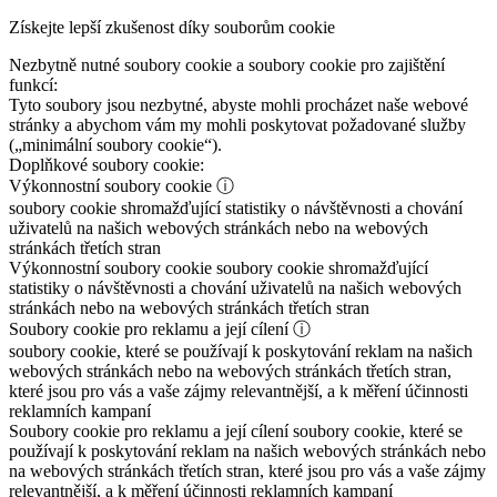
Získejte lepší zkušenost díky souborům cookie
Nezbytně nutné soubory cookie a soubory cookie pro zajištění
funkcí:
Tyto soubory jsou nezbytné, abyste mohli procházet naše webové
stránky a abychom vám my mohli poskytovat požadované služby
(„minimální soubory cookie“).
Doplňkové soubory cookie:
Výkonnostní soubory cookie
ⓘ
soubory cookie shromažďující statistiky o návštěvnosti a chování
uživatelů na našich webových stránkách nebo na webových
stránkách třetích stran
Výkonnostní soubory cookie
soubory cookie shromažďující
statistiky o návštěvnosti a chování uživatelů na našich webových
stránkách nebo na webových stránkách třetích stran
Soubory cookie pro reklamu a její cílení
ⓘ
soubory cookie, které se používají k poskytování reklam na našich
webových stránkách nebo na webových stránkách třetích stran,
které jsou pro vás a vaše zájmy relevantnější, a k měření účinnosti
reklamních kampaní
Soubory cookie pro reklamu a její cílení
soubory cookie, které se
používají k poskytování reklam na našich webových stránkách nebo
na webových stránkách třetích stran, které jsou pro vás a vaše zájmy
relevantnější, a k měření účinnosti reklamních kampaní