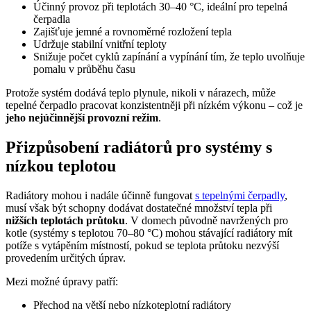
Účinný provoz při teplotách 30–40 °C, ideální pro tepelná
čerpadla
Zajišťuje jemné a rovnoměrné rozložení tepla
Udržuje stabilní vnitřní teploty
Snižuje počet cyklů zapínání a vypínání tím, že teplo uvolňuje
pomalu v průběhu času
Protože systém dodává teplo plynule, nikoli v nárazech, může
tepelné čerpadlo pracovat konzistentněji při nízkém výkonu – což je
jeho nejúčinnější provozní režim
.
Přizpůsobení radiátorů pro systémy s
nízkou teplotou
Radiátory mohou i nadále účinně fungovat
s tepelnými čerpadly
,
musí však být schopny dodávat dostatečné množství tepla při
nižších teplotách průtoku
. V domech původně navržených pro
kotle (systémy s teplotou 70–80 °C) mohou stávající radiátory mít
potíže s vytápěním místností, pokud se teplota průtoku nezvýší
provedením určitých úprav.
Mezi možné úpravy patří:
Přechod na větší nebo nízkoteplotní radiátory