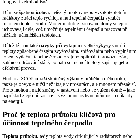
fungovat velmi odlišně.
Dům se špatnou
izolací
, netěsnými okny nebo vysokoteplotními
radiátory ztrácí teplo rychleji a nutí tepelná čerpadla vyrábět
mnohem teplejší vodu. Moderní, dobře izolované domy si teplo
uchovávají déle, což umožňuje tepelnému čerpadlu pracovat při
nižších, účinnějších teplotách.
Důležité jsou také
návyky při vytápění
: velké výkyvy vnitřní
teploty způsobené častým zvyšováním, snižováním nebo vypínáním
topení vytlačují tepelné čerpadlo z jeho optimální provozní zóny,
zatímco udržování stálé, pomalu se měnící teploty zajišťuje jeho
efektivní provoz.
Hodnota SCOP odráží skutečný výkon v průběhu celého roku,
takže je obvykle nižší než údaje v brožurách, ale mnohem přesnější.
Proto mohou i malé změny v nastavení nebo ve vašem domě – jako
například zlepšení izolace – významně ovlivnit účinnost a náklady
na energii.
Proč je teplota průtoku klíčová pro
účinnost tepelného čerpadla
Teplota průtoku
, tedy teplota vody cirkulující v radiátorech nebo