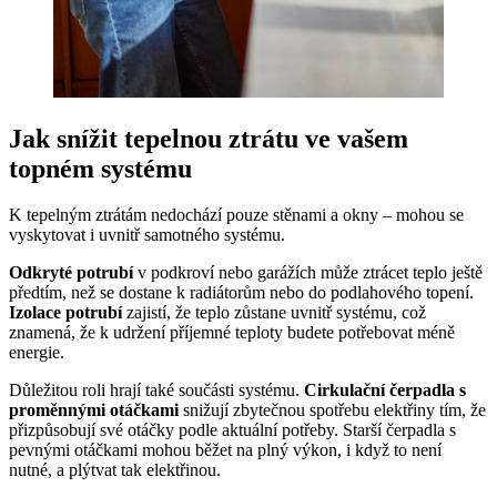
Jak snížit tepelnou ztrátu ve vašem
topném systému
K tepelným ztrátám nedochází pouze stěnami a okny – mohou se
vyskytovat i uvnitř samotného systému.
Odkryté potrubí
v podkroví nebo garážích může ztrácet teplo ještě
předtím, než se dostane k radiátorům nebo do podlahového topení.
Izolace potrubí
zajistí, že teplo zůstane uvnitř systému, což
znamená, že k udržení příjemné teploty budete potřebovat méně
energie.
Důležitou roli hrají také součásti systému.
Cirkulační čerpadla s
proměnnými otáčkami
snižují zbytečnou spotřebu elektřiny tím, že
přizpůsobují své otáčky podle aktuální potřeby. Starší čerpadla s
pevnými otáčkami mohou běžet na plný výkon, i když to není
nutné, a plýtvat tak elektřinou.