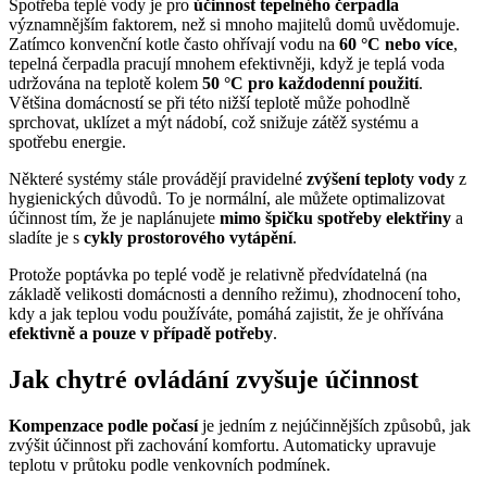
Spotřeba teplé vody je pro
účinnost tepelného čerpadla
významnějším faktorem, než si mnoho majitelů domů uvědomuje.
Zatímco konvenční kotle často ohřívají vodu na
60 °C nebo více
,
tepelná čerpadla pracují mnohem efektivněji, když je teplá voda
udržována na teplotě kolem
50 °C pro každodenní použití
.
Většina domácností se při této nižší teplotě může pohodlně
sprchovat, uklízet a mýt nádobí, což snižuje zátěž systému a
spotřebu energie.
Některé systémy stále provádějí pravidelné
zvýšení teploty vody
z
hygienických důvodů. To je normální, ale můžete optimalizovat
účinnost tím, že je naplánujete
mimo špičku spotřeby elektřiny
a
sladíte je s
cykly prostorového vytápění
.
Protože poptávka po teplé vodě je relativně předvídatelná (na
základě velikosti domácnosti a denního režimu), zhodnocení toho,
kdy a jak teplou vodu používáte, pomáhá zajistit, že je ohřívána
efektivně a pouze v případě potřeby
.
Jak chytré ovládání zvyšuje účinnost
Kompenzace podle počasí
je jedním z nejúčinnějších způsobů, jak
zvýšit účinnost při zachování komfortu. Automaticky upravuje
teplotu v průtoku podle venkovních podmínek.