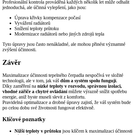
Profesionální kontrola prováděná každých několik let může odhalit
jednoduchá, ale účinná vylepšení, jako jsou:
Úprava křivky kompenzace počasí
Vyvážení radiátorů
Snížení teploty průtoku
Modernizace radiátorů nebo jiných zdrojů tepla
Tyto úpravy jsou často nenákladné, ale mohou přinést významné
zvýšení účinnosti.
Závěr
Maximalizace účinnosti tepelného čerpadla nespočívá ve složité
technologii, ale v tom, jak váš
dům a systém spolu fungují
.
Díky zaměření na
nízké teploty v rozvodu, správnou izolaci,
vhodné zářiče a chytré ovládání
můžete výrazně snížit spotřebu
energie, aniž byste museli slevit z komfortu.
Pravidelná optimalizace a drobné úpravy zajistí, že váš systém bude
po celou dobu své životnosti fungovat efektivně.
Klíčové poznatky
Nižší teploty v průtoku
jsou klíčem k maximalizaci účinnosti