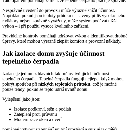
Tato opatření pomáhají zaručit, že tepelné čerpadlo pracuje správně.
Nesprávné uvedení do provozu může výrazně snížit účinnost.
Například pokud jsou teploty průtoku nastaveny příliš vysoko nebo
radiátory nejsou správně vyváženy, může systém podávat nižší
výkon – i při použití vysoce kvalitního zařízení.
Pravidelné kontroly pomáhají udržovat výkon a identifikovat drobné
úpravy, které mohou výrazně zlepšit komfort a provozní náklady.
Jak izolace domu zvyšuje účinnost
tepelného čerpadla
Izolace je jedním z hlavních faktorů ovlivňujících účinnost
tepelného čerpadla. Tepelná čerpadla fungují nejlépe, když mohou
pokrýt spotřebu při
nízkých teplotách průtoku
, což je možné
pouze tehdy, pokud se teplo udrží uvnitř domu.
Vylepšení, jako jsou:
Izolace podkroví, stěn a podlah
Zateplení proti průvanu
Modernizace oken a dveří
pomáhají vytvořit stabilnější vnitřní prostředí a snižují tak zátěž