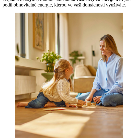
podíl obnovitelné energie, kterou ve vaší domácnosti využíváte.