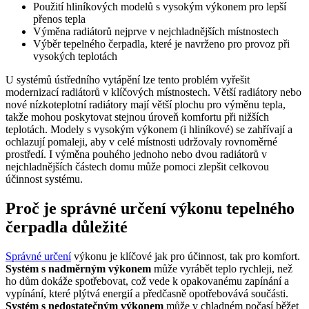
Použití hliníkových modelů s vysokým výkonem pro lepší
přenos tepla
Výměna radiátorů nejprve v nejchladnějších místnostech
Výběr tepelného čerpadla, které je navrženo pro provoz při
vysokých teplotách
U systémů ústředního vytápění lze tento problém vyřešit
modernizací radiátorů v klíčových místnostech. Větší radiátory nebo
nové nízkoteplotní radiátory mají větší plochu pro výměnu tepla,
takže mohou poskytovat stejnou úroveň komfortu při nižších
teplotách. Modely s vysokým výkonem (i hliníkové) se zahřívají a
ochlazují pomaleji, aby v celé místnosti udržovaly rovnoměrné
prostředí. I výměna pouhého jednoho nebo dvou radiátorů v
nejchladnějších částech domu může pomoci zlepšit celkovou
účinnost systému.
Proč je správné určení výkonu tepelného
čerpadla důležité
Správné určení
výkonu je klíčové jak pro účinnost, tak pro komfort.
Systém s nadměrným výkonem
může vyrábět teplo rychleji, než
ho dům dokáže spotřebovat, což vede k opakovanému zapínání a
vypínání, které plýtvá energií a předčasně opotřebovává součásti.
Systém s nedostatečným výkonem
může v chladném počasí běžet