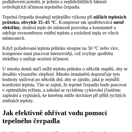
podlahovém potrubí, je jedním z nejdůležitějších faktorů
ovlivňujících účinnost tepelného čerpadla.
Tepelná čerpadla dosahují nejlepšího výkonu při
nižších teplotách
průtoku, obvykle 35–45 °C
. Kompresor tak spotřebovává
méně
elektřiny
, dodává teplo do místností pozvolna a konstantně a
udržuje rovnoměrnou vnitřní teplotu a rozložení tepla ve všech
místnostech.
Když požadovaná teplota průtoku stoupne na 50 °C nebo více,
kompresor musí pracovat intenzivněji, což zvyšuje spotřebu
elektřiny a snižuje sezónní účinnost.
U mnoha domů stačí snížit teplotu průtoku o několik stupňů, aby se
dosáhlo výrazného zlepšení. Mnoho instalatérů doporučuje tyto
hodnoty snižovat po několik dní, aby se zjistilo, jaká je nejnižší
komfortní teplota. Tím se zajistí, že tepelné čerpadlo bude pracovat
v optimálním režimu, a zabrání se rychlému cyklování (častému
zapínání a vypínání), ke kterému může docházet při příliš rychlých
změnách teploty.
Jak efektivně ohřívat vodu pomocí
tepelného čerpadla