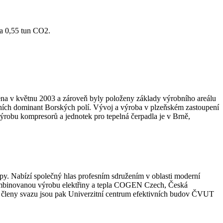
a 0,55 tun CO2.
ena v květnu 2003 a zároveň byly položeny základy výrobního areálu
vních dominant Borských polí. Vývoj a výroba v plzeňském zastoupení
ýrobu kompresorů a jednotek pro tepelná čerpadla je v Brně,
stupy. Nabízí společný hlas profesním sdružením v oblasti moderní
 kombinovanou výrobu elektřiny a tepla COGEN Czech, Česká
mi členy svazu jsou pak Univerzitní centrum efektivních budov ČVUT