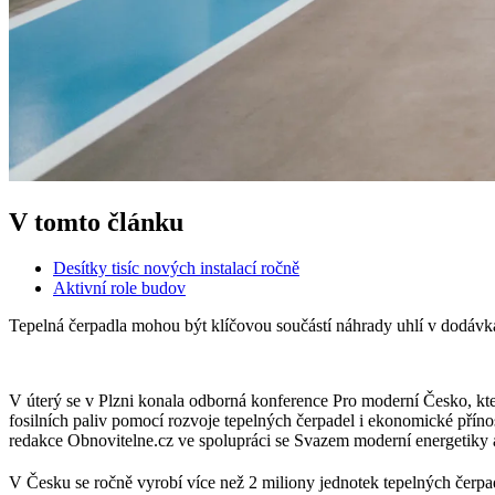
V tomto článku
Desítky tisíc nových instalací ročně
Aktivní role budov
Tepelná čerpadla mohou být klíčovou součástí náhrady uhlí v dodáv
V úterý se v Plzni konala odborná konference Pro moderní Česko, kte
fosilních paliv pomocí rozvoje tepelných čerpadel i ekonomické příno
redakce Obnovitelne.cz ve spolupráci se Svazem moderní energetiky a
V Česku se ročně vyrobí více než 2 miliony jednotek tepelných čerp