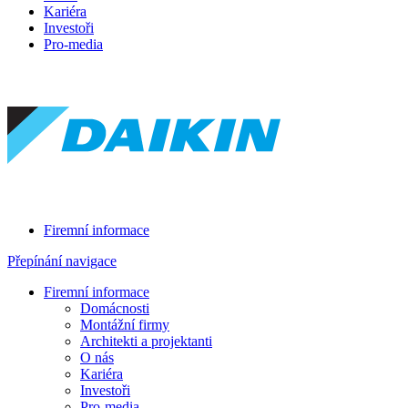
Kariéra
Investoři
Pro-media
Firemní informace
Přepínání navigace
Firemní informace
Domácnosti
Montážní firmy
Architekti a projektanti
O nás
Kariéra
Investoři
Pro-media