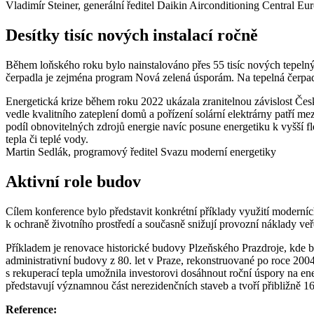
Vladimír Steiner, generální ředitel Daikin Airconditioning Central Eur
Desítky tisíc nových instalací ročně
Během loňského roku bylo nainstalováno přes 55 tisíc nových tepel
čerpadla je zejména program Nová zelená úsporám. Na tepelná čerpadl
Energetická krize během roku 2022 ukázala zranitelnou závislost Česk
vedle kvalitního zateplení domů a pořízení solární elektrárny patří me
podíl obnovitelných zdrojů energie navíc posune energetiku k vyšší fle
tepla či teplé vody.
Martin Sedlák, programový ředitel Svazu moderní energetiky
Aktivní role budov
Cílem konference bylo představit konkrétní příklady využití moderních 
k ochraně životního prostředí a současně snižují provozní náklady ve
Příkladem je renovace historické budovy Plzeňského Prazdroje, kde b
administrativní budovy z 80. let v Praze, rekonstruované po roce 2
s rekuperací tepla umožnila investorovi dosáhnout roční úspory na en
představují významnou část nerezidenčních staveb a tvoří přibližně 
Reference: