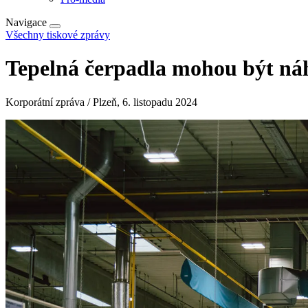
Navigace
Všechny tiskové zprávy
Tepelná čerpadla mohou být ná
Korporátní zpráva / Plzeň, 6. listopadu 2024