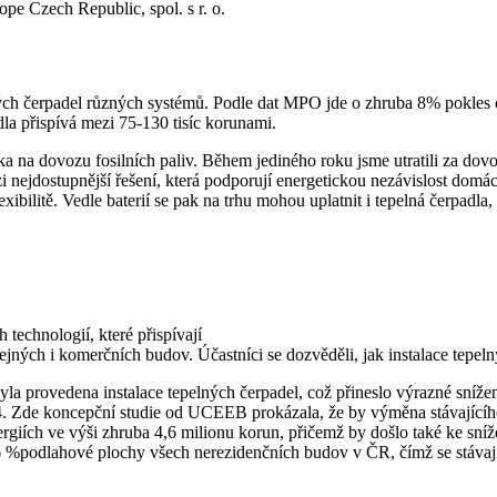
ope Czech Republic, spol. s r. o.
ných čerpadel různých systémů. Podle dat MPO jde o zhruba 8% pokles
a přispívá mezi 75-130 tisíc korunami.
a na dovozu fosilních paliv. Během jediného roku jsme utratili za dov
zi nejdostupnější řešení, která podporují energetickou nezávislost domác
xibilitě. Vedle baterií se pak na trhu mohou uplatnit i tepelná čerpadla,
technologií, které přispívají
řejných i komerčních budov. Účastníci se dozvěděli, jak instalace tepel
yla provedena instalace tepelných čerpadel, což přineslo výrazné sníž
004. Zde koncepční studie od UCEEB prokázala, že by výměna stávajíc
ergiích ve výši zhruba 4,6 milionu korun, přičemž by došlo také ke sní
16 %podlahové plochy všech nerezidenčních budov v ČR, čímž se stávají