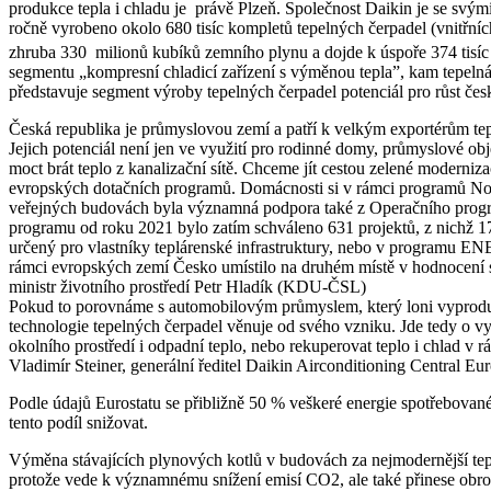
produkce tepla i chladu je právě Plzeň. Společnost Daikin je se svým
ročně vyrobeno okolo 680 tisíc kompletů tepelných čerpadel (vnitřn
zhruba 330 milionů kubíků zemního plynu a dojde k úspoře 374 tisíc 
segmentu „kompresní chladicí zařízení s výměnou tepla”, kam tepelná 
představuje segment výroby tepelných čerpadel potenciál pro růst č
Česká republika je průmyslovou zemí a patří k velkým exportérům tepe
Jejich potenciál není jen ve využití pro rodinné domy, průmyslové obj
moct brát teplo z kanalizační sítě. Chceme jít cestou zelené moderniza
evropských dotačních programů. Domácnosti si v rámci programů Nová 
veřejných budovách byla významná podpora také z Operačního program
programu od roku 2021 bylo zatím schváleno 631 projektů, z nichž 1
určený pro vlastníky teplárenské infrastruktury, nebo v programu ENE
rámci evropských zemí Česko umístilo na druhém místě v hodnocení st
ministr životního prostředí Petr Hladík (KDU-ČSL)
Pokud to porovnáme s automobilovým průmyslem, který loni vyprodukova
technologie tepelných čerpadel věnuje od svého vzniku. Jde tedy o vy
okolního prostředí i odpadní teplo, nebo rekuperovat teplo i chlad v 
Vladimír Steiner, generální ředitel Daikin Airconditioning Central Eur
Podle údajů Eurostatu se přibližně 50 % veškeré energie spotřebovan
tento podíl snižovat.
Výměna stávajících plynových kotlů v budovách za nejmodernější tepel
protože vede k významnému snížení emisí CO2, ale také přinese obro