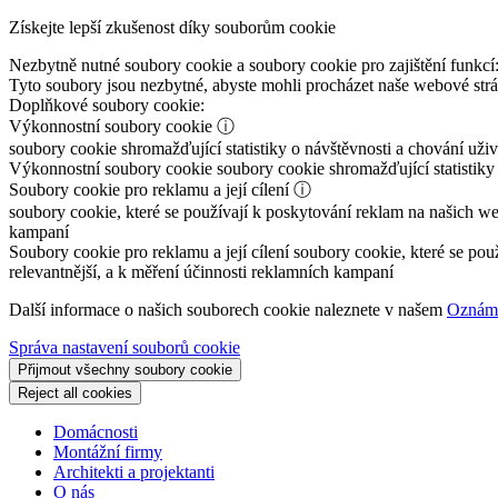
Získejte lepší zkušenost díky souborům cookie
Nezbytně nutné soubory cookie a soubory cookie pro zajištění funkcí
Tyto soubory jsou nezbytné, abyste mohli procházet naše webové st
Doplňkové soubory cookie:
Výkonnostní soubory cookie
ⓘ
soubory cookie shromažďující statistiky o návštěvnosti a chování už
Výkonnostní soubory cookie
soubory cookie shromažďující statistiky
Soubory cookie pro reklamu a její cílení
ⓘ
soubory cookie, které se používají k poskytování reklam na našich we
kampaní
Soubory cookie pro reklamu a její cílení
soubory cookie, které se pou
relevantnější, a k měření účinnosti reklamních kampaní
Další informace o našich souborech cookie naleznete v našem
Oznáme
Správa nastavení souborů cookie
Přijmout všechny soubory cookie
Reject all cookies
Domácnosti
Montážní firmy
Architekti a projektanti
O nás