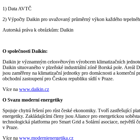
1) Data AVTČ
2) Výpočty Daikin pro uvažovaný průměrný výkon každého tepelného
Autorská práva k obrázkům: Daikin
O společnosti Daikin:
Daikin je významným celosvětovým výrobcem klimatizačních jednotek.
Daikin situovaného v plzeňské industriální zóně Borská pole. Areál
jsou zaměřeny na klimatizační jednotky pro domácnosti a komerční pr
obchodní zastoupení pro Českou republiku sídlí v Praze.
Více na
www.daikin.cz
O Svazu moderní energetiky
Spojuje chytrá řešení pro růst české ekonomiky. Tvoří zastřešující pla
energetiky. Zakládajícími členy jsou Aliance pro energetickou sob
technologická platforma pro Smart Grid a Solární asociace, největší
v Praze.
Více na
www.modernienergetika.cz