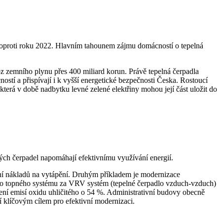
 oproti roku 2022. Hlavním tahounem zájmu domácností o tepelná
oz zemního plynu přes 400 miliard korun. Právě tepelná čerpadla
ností a přispívají i k vyšší energetické bezpečnosti Česka. Rostoucí
 která v době nadbytku levné zelené elektřiny mohou její část uložit do
ných čerpadel napomáhají efektivnímu využívání energií.
ení nákladů na vytápění. Druhým příkladem je modernizace
ího topného systému za VRV systém (tepelné čerpadlo vzduch-vzduch)
žení emisí oxidu uhličitého o 54 %. Administrativní budovy obecně
 klíčovým cílem pro efektivní modernizaci.