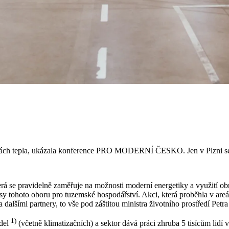
kách tepla, ukázala konference PRO MODERNÍ ČESKO. Jen v Plzni se j
rá se pravidelně zaměřuje na možnosti moderní energetiky a využití o
sy tohoto oboru pro tuzemské hospodářství. Akci, která proběhla v areá
 dalšími partnery, to vše pod záštitou ministra životního prostředí Pe
1)
adel
(včetně klimatizačních) a sektor dává práci zhruba 5 tisícům lid