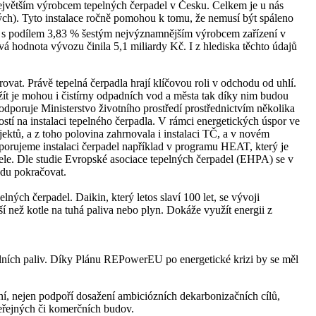
 největším výrobcem tepelných čerpadel v Česku. Celkem je u nás
ých). Tyto instalace ročně pomohou k tomu, že nemusí být spáleno
 s podílem 3,83 % šestým nejvýznamnějším výrobcem zařízení v
á hodnota vývozu činila 5,1 miliardy Kč. I z hlediska těchto údajů
vat. Právě tepelná čerpadla hrají klíčovou roli v odchodu od uhlí.
užít je mohou i čistírny odpadních vod a města tak díky nim budou
 podporuje Ministerstvo životního prostředí prostřednictvím několika
tí na instalaci tepelného čerpadla. V rámci energetických úspor ve
ktů, a z toho polovina zahrnovala i instalaci TČ, a v novém
porujeme instalaci čerpadel například v programu HEAT, který je
tele. Dle studie Evropské asociace tepelných čerpadel (EHPA) se v
ndu pokračovat.
ých čerpadel. Daikin, který letos slaví 100 let, se vývoji
 než kotle na tuhá paliva nebo plyn. Dokáže využít energii z
silních paliv. Díky Plánu REPowerEU po energetické krizi by se měl
ní, nejen podpoří dosažení ambiciózních dekarbonizačních cílů,
eřejných či komerčních budov.