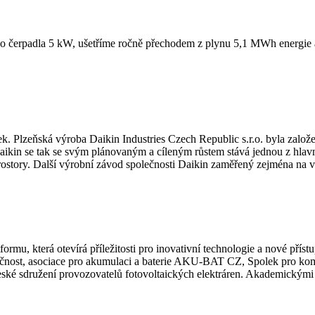
 čerpadla 5 kW, ušetříme ročně přechodem z plynu 5,1 MWh energie 
 Plzeňská výroba Daikin Industries Czech Republic s.r.o. byla založ
 Daikin se tak se svým plánovaným a cíleným růstem stává jednou z hla
ostory. Další výrobní závod společnosti Daikin zaměřený zejména na v
tformu, která otevírá příležitosti pro inovativní technologie a nové pří
ěstačnost, asociace pro akumulaci a baterie AKU-BAT CZ, Spolek pro
 české sdružení provozovatelů fotovoltaických elektráren. Akademický