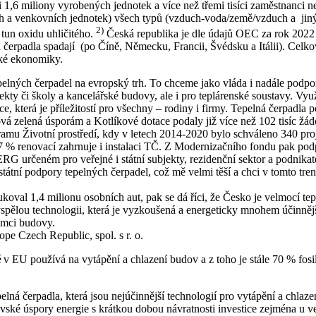
i 1,6 miliony vyrobených jednotek a více než třemi tisíci zaměstnanci
ích a venkovních jednotek) všech typů (vzduch-voda/země/vzduch a jin
2)
tun oxidu uhličitého.
Česká republika je dle údajů OEC za rok 2022
čerpadla spadají (po Číně, Německu, Francii, Švédsku a Itálii). Celkov
eské ekonomiky.
lných čerpadel na evropský trh. To chceme jako vláda i nadále podporo
ekty či školy a kancelářské budovy, ale i pro teplárenské soustavy. Vy
ce, která je příležitostí pro všechny – rodiny i firmy. Tepelná čerpadla
zelená úsporám a Kotlíkové dotace podaly již více než 102 tisíc žádos
u Životní prostředí, kdy v letech 2014-2020 bylo schváleno 340 proje
7 % renovací zahrnuje i instalaci TČ. Z Modernizačního fondu pak pod
RG určeném pro veřejné i státní subjekty, rezidenční sektor a podnika
átní podpory tepelných čerpadel, což mě velmi těší a chci v tomto tre
l 1,4 milionu osobních aut, pak se dá říci, že Česko je velmocí tepeln
spělou technologii, která je vyzkoušená a energeticky mnohem účinnější
rámci budovy.
ope Czech Republic, spol. s r. o.
é v EU používá na vytápění a chlazení budov a z toho je stále 70 % fo
ná čerpadla, která jsou nejúčinnější technologií pro vytápění a chlaze
vské úspory energie s krátkou dobou návratnosti investice zejména u v