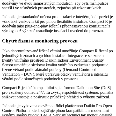
dodávány ve dvou samostatných modulech, aby byla manipulace
snazší i ve stísněných prostorách, zejména při rekonstrukcích.
Jednotka je standardně určena pro instalaci v interiéru, k dispozici je
však také venkovní kit pro plnou flexibilitu instalace. Compact R je
dodáván jako plug-and-play řešení s přednastavenou konfigurací z
výroby, což výrazně usnadňuje instalaci i uvedení do provozu.
Chytré řízení a monitoring provozu
Jako decentralizované řešení větrání umožňuje Compact R řízení po
jednotlivých zónách a rychlou instalaci. Integrace se senzorem
kvality vnitřního prostředí Daikin Indoor Environment Quality
Sensor umožňuje sledovat kvalitu vnitřního vzduchu a podporuje
řízené větrání podle aktuální potřeby (Demand Controlled
Ventilation – DCV), které upravuje otáčky ventilátoru a intenzitu
větrání podle skutečných podmínek v prostoru.
Compact R je také kompatibilní s platformou Daikin on Site (DoS)
pro vzdálený dohled 24/7. Ta zvyšuje spolehlivost systému, pomáhá
snižovat prostoje a poskytuje průběžný přehled o výkonu zařízení.
Jednotka je vybavena otevřenou řídicí platformou Daikin Pro Open
Control Platform, která zajišťuje plnou kompatibilitu s moderními
systémy správy budov (BMS). Servisní technici tak mohou detailně