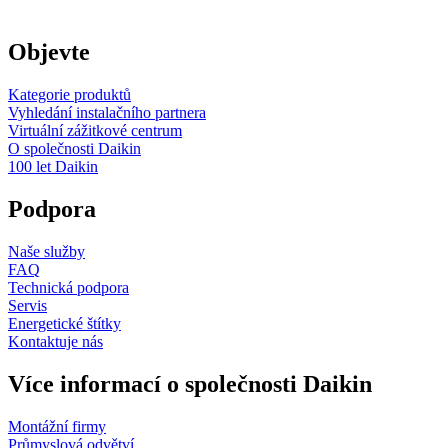
Objevte
Kategorie produktů
Vyhledání instalačního partnera
Virtuální zážitkové centrum
O společnosti Daikin
100 let Daikin
Podpora
Naše služby
FAQ
Technická podpora
Servis
Energetické štítky
Kontaktuje nás
Více informací o společnosti Daikin
Montážní firmy
Průmyslová odvětví