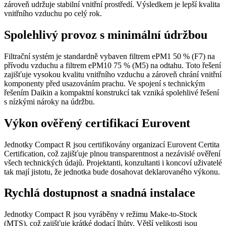
zároveň udržuje stabilní vnitřní prostředí. Výsledkem je lepší kvalita
vnitřního vzduchu po celý rok.
Spolehlivý provoz s minimální údržbou
Filtrační systém je standardně vybaven filtrem ePM1 50 % (F7) na
přívodu vzduchu a filtrem ePM10 75 % (M5) na odtahu. Toto řešení
zajišťuje vysokou kvalitu vnitřního vzduchu a zároveň chrání vnitřní
komponenty před usazováním prachu. Ve spojení s technickým
řešením Daikin a kompaktní konstrukcí tak vzniká spolehlivé řešení
s nízkými nároky na údržbu.
Výkon ověřený certifikací Eurovent
Jednotky Compact R jsou certifikovány organizací Eurovent Certita
Certification, což zajišťuje plnou transparentnost a nezávislé ověření
všech technických údajů. Projektanti, konzultanti i koncoví uživatelé
tak mají jistotu, že jednotka bude dosahovat deklarovaného výkonu.
Rychlá dostupnost a snadná instalace
Jednotky Compact R jsou vyráběny v režimu Make-to-Stock
(MTS), což zajišťuje krátké dodací lhůty. Větší velikosti jsou