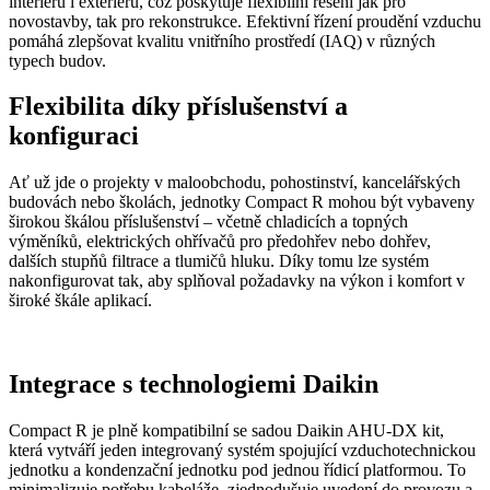
interiéru i exteriéru, což poskytuje flexibilní řešení jak pro
novostavby, tak pro rekonstrukce. Efektivní řízení proudění vzduchu
pomáhá zlepšovat kvalitu vnitřního prostředí (IAQ) v různých
typech budov.
Flexibilita díky příslušenství a
konfiguraci
Ať už jde o projekty v maloobchodu, pohostinství, kancelářských
budovách nebo školách, jednotky Compact R mohou být vybaveny
širokou škálou příslušenství – včetně chladicích a topných
výměníků, elektrických ohřívačů pro předohřev nebo dohřev,
dalších stupňů filtrace a tlumičů hluku. Díky tomu lze systém
nakonfigurovat tak, aby splňoval požadavky na výkon i komfort v
široké škále aplikací.
Integrace s technologiemi Daikin
Compact R je plně kompatibilní se sadou Daikin AHU‑DX kit,
která vytváří jeden integrovaný systém spojující vzduchotechnickou
jednotku a kondenzační jednotku pod jednou řídicí platformou. To
minimalizuje potřebu kabeláže, zjednodušuje uvedení do provozu a