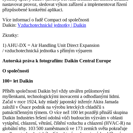
nastavovat provoz, sledovat výkon zařízení a implementovat řízení
přizpůsobené konkrétní aplikaci.
Více informací o řadě Compact od společnosti
Daikin:
Vzduchotechnické jednotky | Daikin
Zkratky:
1) AHU-DX = Air Handling Unit Direct Expansion
/ vzduchotechnická jednotka s přímým výparem
Autorská práva k fotografiím: Daikin Central Europe
O společnosti
100+ let Daikin
Příběh společnosti Daikin byl vždy utvářen průlomovými
myšlenkami, technologickými inovacemi a odhodlanými lidmi.
Začal v roce 1924, kdy mladý japonský inženýr Akira Jamada
založil v Ósace podnik na výrobu leteckých chladičů s
patnáctičlenným týmem. O více než 100 let později přináší skupina
Daikin Industries řešení odolná vůči budoucím výzvám v oblasti
vytápění, chlazení, větrání, čištění vzduchu a chlazení (HVAC‑R) na
globální trhy. 103 500 zaměstnanců ve 173 zemích světa pokračuje