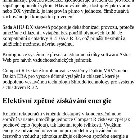
zajišťuje optimální výkon. Hlavní výměník, dostupný jako vodní
nebo DX výměník, je integrován přímo v jednotce, čímž zůstává
zachováno její kompaktní provedení.
Sada AHU-DX zároveň podporuje dekarbonizaci provozu, protože
umožňuje chlazení i vytápění bez použití plynových kotlů. Je
kompatibilní s chladivy R‑410A a R‑32, což přináší flexibilní a
udržitelné možnosti návrhu systému.
Konfigurace systému je přesná a jednoduchá díky softwaru Astra
Web pro návrh vzduchotechnických jednotek.
Compact R lze také kombinovat se systémy Daikin VRV5 nebo
Daikin ERA pro vysoce účinné vytápění a chlazení, které je
podpořeno vestavěnou technologií Shirudo technology pro systémy
s chladivem R-32.
Efektivní zpětné získávání energie
Rotační rekuperační výměník, dostupný v kondenzační nebo
sorpční variantě, umožňuje jednotce Compact R získávat zpět jak
pocitové teplo (teplotu), tak latentní teplo (vlhkost). Využitím
energie z odváděného vzduchu pro předehřev přiváděného
čerstvého vzduchu jednotka snižuje celkovou spotřebu energie a