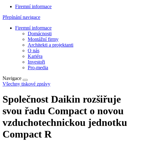
Firemní informace
Přepínání navigace
Firemní informace
Domácnosti
Montážní firmy
Architekti a projektanti
O nás
Kariéra
Investoři
Pro-media
Navigace
Všechny tiskové zprávy
Společnost Daikin rozšiřuje
svou řadu Compact o novou
vzduchotechnickou jednotku
Compact R