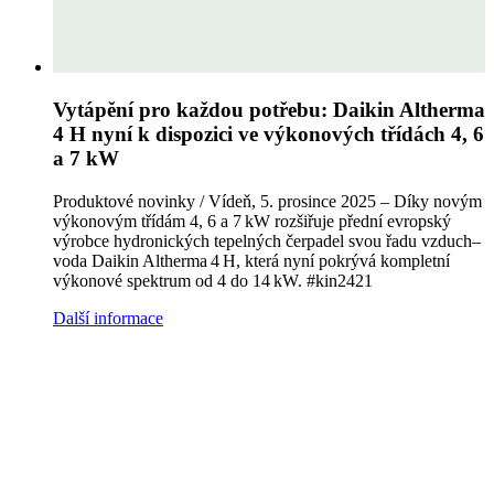
Vytápění pro každou potřebu: Daikin Altherma
4 H nyní k dispozici ve výkonových třídách 4, 6
a 7 kW
Produktové novinky / Vídeň, 5. prosince 2025 – Díky novým
výkonovým třídám 4, 6 a 7 kW rozšiřuje přední evropský
výrobce hydronických tepelných čerpadel svou řadu vzduch–
voda Daikin Altherma 4 H, která nyní pokrývá kompletní
výkonové spektrum od 4 do 14 kW. #kin2421
Další informace