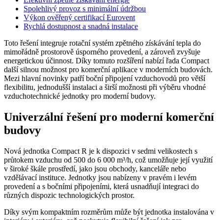
Spolehlivý provoz s minimální údržbou
Výkon ověřený certifikací Eurovent
Rychlá dostupnost a snadná instalace
Toto řešení integruje rotační systém zpětného získávání tepla do
mimořádně prostorově úsporného provedení, a zároveň zvyšuje
energetickou účinnost. Díky tomuto rozšíření nabízí řada Compact
další silnou možnost pro komerční aplikace v moderních budovách.
Mezi hlavní novinky patří boční připojení vzduchovodů pro větší
flexibilitu, jednodušší instalaci a širší možnosti při výběru vhodné
vzduchotechnické jednotky pro moderní budovy.
Univerzální řešení pro moderní komerční
budovy
Nová jednotka Compact R je k dispozici v sedmi velikostech s
průtokem vzduchu od 500 do 6 000 m³/h, což umožňuje její využití
v široké škále prostředí, jako jsou obchody, kanceláře nebo
vzdělávací instituce. Jednotky jsou nabízeny v pravém i levém
provedení a s bočními připojeními, která usnadňují integraci do
různých dispozic technologických prostor.
Díky svým kompaktním rozměrům může být jednotka instalována v