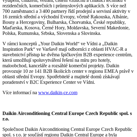
vytápění, chlazení, větrání, čištění vzduchu a chladicí techniku v
rezidenčních, komerčních i průmyslových aplikacích. S více než
700 zaměstnanci a 3 400 partnery řídí prodejní a servisní aktivity v
16 zemích střední a východní Evropy, včetně Rakouska, Albánie,
Bosny a Hercegoviny, Bulharska, Chorvatska, České republiky,
Maďarska, Kosova, Černé Hory, Moldavska, Severní Makedonie,
Polska, Rumunska, Srbska, Slovenska a Slovinska.
V rámci konceptů „Your Daikin World“ ve Vídni a „Daikin
Inspiration Park“ ve Varšavě mají odborníci z oblasti HVAC‑R a
stavebnictví přístup ke dvěma špičkovým B2B experience centrům,
která umožňují spoluvytváření řešení na míru pro hotely,
maloobchod, kanceláře a rozsáhlé komerční projekty. Daikin
provozuje 10 ze 141 B2B školicích center v regionu EMEA právě v
oblasti střední Evropy. Spotřebitelé a majitelé domů získávají
poradenství v B2C Experience Center ve Vídni.
Více informací na
www.daikin-ce.com
Daikin Airconditioning Central Europe Czech Republic spol. s
r.o.
Společnost Daikin Airconditioning Central Europe Czech Republic
spol. s r.o. je součástí regionu Daikin Central Europe a byla