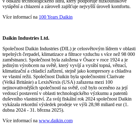
v odkazu technologického lídra, který podporuje nízkouhlíkové
vytápění a chlazení a zároveň zajišťuje nejvyšší úroveň komfortu.
Více informací na
100 Years Daikin
Daikin Industries Ltd.
Společnost Daikin Industries (DIL) je celosvětovým lídrem v oblasti
tepelných čerpadel, klimatizace a filtrace vzduchu s více než 98 000
zaměstnanci. Společnost byla založena v Ósace v roce 1924 a je
jediným výrobcem na světě, který vyvíjí a vyrábí topná, větrací,
klimatizační a chladicí zařízení, stejně jako kompresory a chladiva
ve vlastní režii. Společnost Daikin byla společnostmi Clarivate
(Velká Británie) a LexisNexis (USA) zařazena mezi 100
nejinovativnějších společností na světě, což bylo oceněno za její
vedoucí postavení v oblasti technologického výzkumu a patentů
duševního vlastnictví. Za svůj fiskální rok 2024 společnost Daikin
vykázala rekordní výsledek prodeje ve výši 28,98 miliard eur (1.
dubna 2024 - 31. března 2025).
Více informací na
www.daikin.com