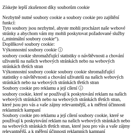
Získejte lepší zkušenost díky souborům cookie
Nezbytně nutné soubory cookie a soubory cookie pro zajištění
funkcí:
Tyto soubory jsou nezbytné, abyste mohli procházet naše webové
stránky a abychom vám my mohli poskytovat požadované služby
(„minimální soubory cookie“).
Doplňkové soubory cookie:
Výkonnostní soubory cookie
ⓘ
soubory cookie shromažďující statistiky o návštěvnosti a chování
uživatelů na našich webových stránkách nebo na webových
stránkách třetích stran
Výkonnostní soubory cookie
soubory cookie shromažďující
statistiky o návštěvnosti a chování uživatelů na našich webových
stránkách nebo na webových stránkách třetích stran
Soubory cookie pro reklamu a její cílení
ⓘ
soubory cookie, které se používají k poskytování reklam na našich
webových stránkách nebo na webových stránkách třetích stran,
které jsou pro vás a vaše zájmy relevantnější, a k měření účinnosti
reklamních kampaní
Soubory cookie pro reklamu a její cílení
soubory cookie, které se
používají k poskytování reklam na našich webových stránkách nebo
na webových stránkách třetích stran, které jsou pro vás a vaše zájmy
relevantnější, a k měření účinnosti reklamních kampaní