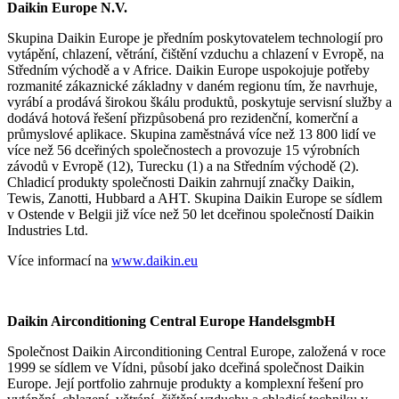
Daikin Europe N.V.
Skupina Daikin Europe je předním poskytovatelem technologií pro
vytápění, chlazení, větrání, čištění vzduchu a chlazení v Evropě, na
Středním východě a v Africe. Daikin Europe uspokojuje potřeby
rozmanité zákaznické základny v daném regionu tím, že navrhuje,
vyrábí a prodává širokou škálu produktů, poskytuje servisní služby a
dodává hotová řešení přizpůsobená pro rezidenční, komerční a
průmyslové aplikace. Skupina zaměstnává více než 13 800 lidí ve
více než 56 dceřiných společnostech a provozuje 15 výrobních
závodů v Evropě (12), Turecku (1) a na Středním východě (2).
Chladicí produkty společnosti Daikin zahrnují značky Daikin,
Tewis, Zanotti, Hubbard a AHT. Skupina Daikin Europe se sídlem
v Ostende v Belgii již více než 50 let dceřinou společností Daikin
Industries Ltd.
Více informací na
www.daikin.eu
Daikin Airconditioning Central Europe HandelsgmbH
Společnost Daikin Airconditioning Central Europe, založená v roce
1999 se sídlem ve Vídni, působí jako dceřiná společnost Daikin
Europe. Její portfolio zahrnuje produkty a komplexní řešení pro