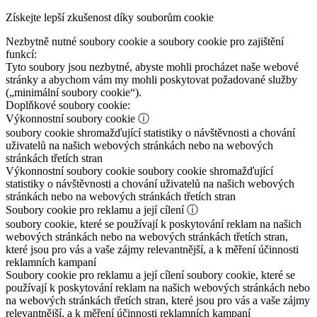
Získejte lepší zkušenost díky souborům cookie
Nezbytně nutné soubory cookie a soubory cookie pro zajištění
funkcí:
Tyto soubory jsou nezbytné, abyste mohli procházet naše webové
stránky a abychom vám my mohli poskytovat požadované služby
(„minimální soubory cookie“).
Doplňkové soubory cookie:
Výkonnostní soubory cookie
ⓘ
soubory cookie shromažďující statistiky o návštěvnosti a chování
uživatelů na našich webových stránkách nebo na webových
stránkách třetích stran
Výkonnostní soubory cookie
soubory cookie shromažďující
statistiky o návštěvnosti a chování uživatelů na našich webových
stránkách nebo na webových stránkách třetích stran
Soubory cookie pro reklamu a její cílení
ⓘ
soubory cookie, které se používají k poskytování reklam na našich
webových stránkách nebo na webových stránkách třetích stran,
které jsou pro vás a vaše zájmy relevantnější, a k měření účinnosti
reklamních kampaní
Soubory cookie pro reklamu a její cílení
soubory cookie, které se
používají k poskytování reklam na našich webových stránkách nebo
na webových stránkách třetích stran, které jsou pro vás a vaše zájmy
relevantnější, a k měření účinnosti reklamních kampaní