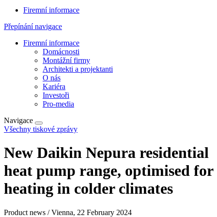
Firemní informace
Přepínání navigace
Firemní informace
Domácnosti
Montážní firmy
Architekti a projektanti
O nás
Kariéra
Investoři
Pro-media
Navigace
Všechny tiskové zprávy
New Daikin Nepura residential
heat pump range, optimised for
heating in colder climates
Product news / Vienna, 22 February 2024