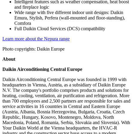
Intelligent features such as weather compensation, heat boost
and fireplace logic
Wide range with five different indoor unit designs: Daikin
Emura, Stylish, Perfera (wall-mounted and floor-standing),
Comfora
Full Daikin Cloud Services (DCS) compatibility
Learn more about the Nepura range
Photo copyrights: Daikin Europe
About
Daikin Airconditioning Central Europe
Daikin Airconditioning Central Europe was founded in 1999 with
headquarters in Vienna, Austria, as a subsidiary of Daikin Europe
N.V. The company's portfolio comprises products and solutions for
heating, cooling, ventilation, air purification and refrigeration. More
than 700 employees and 2,500 partners are responsible for sales and
service activities in 16 countries in Central and Eastern Europe
(Austria, Albania, Bosnia Herzegovina, Bulgaria, Croatia, Czech
Republic, Hungary, Kosovo, Montenegro, Moldova, North
Macedonia, Poland, Romania, Serbia, Slovakia and Slovenia). With
Your Daikin World at the Vienna headquarters, the HVAC-R
industry and the construction sector have access to a modern