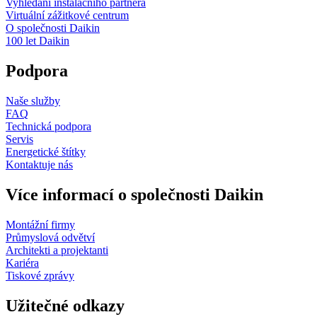
Vyhledání instalačního partnera
Virtuální zážitkové centrum
O společnosti Daikin
100 let Daikin
Podpora
Naše služby
FAQ
Technická podpora
Servis
Energetické štítky
Kontaktuje nás
Více informací o společnosti Daikin
Montážní firmy
Průmyslová odvětví
Architekti a projektanti
Kariéra
Tiskové zprávy
Užitečné odkazy