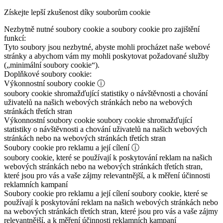
Získejte lepší zkušenost díky souborům cookie
Nezbytně nutné soubory cookie a soubory cookie pro zajištění
funkcí:
Tyto soubory jsou nezbytné, abyste mohli procházet naše webové
stránky a abychom vám my mohli poskytovat požadované služby
(„minimální soubory cookie“).
Doplňkové soubory cookie:
Výkonnostní soubory cookie
ⓘ
soubory cookie shromažďující statistiky o návštěvnosti a chování
uživatelů na našich webových stránkách nebo na webových
stránkách třetích stran
Výkonnostní soubory cookie
soubory cookie shromažďující
statistiky o návštěvnosti a chování uživatelů na našich webových
stránkách nebo na webových stránkách třetích stran
Soubory cookie pro reklamu a její cílení
ⓘ
soubory cookie, které se používají k poskytování reklam na našich
webových stránkách nebo na webových stránkách třetích stran,
které jsou pro vás a vaše zájmy relevantnější, a k měření účinnosti
reklamních kampaní
Soubory cookie pro reklamu a její cílení
soubory cookie, které se
používají k poskytování reklam na našich webových stránkách nebo
na webových stránkách třetích stran, které jsou pro vás a vaše zájmy
relevantnější, a k měření účinnosti reklamních kampaní