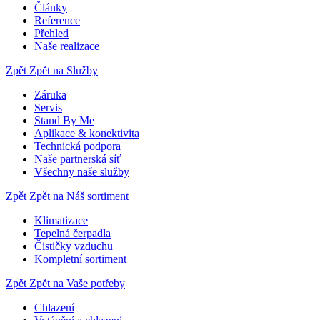
Články
Reference
Přehled
Naše realizace
Zpět
Zpět na Služby
Záruka
Servis
Stand By Me
Aplikace & konektivita
Technická podpora
Naše partnerská síť
Všechny naše služby
Zpět
Zpět na Náš sortiment
Klimatizace
Tepelná čerpadla
Čističky vzduchu
Kompletní sortiment
Zpět
Zpět na Vaše potřeby
Chlazení