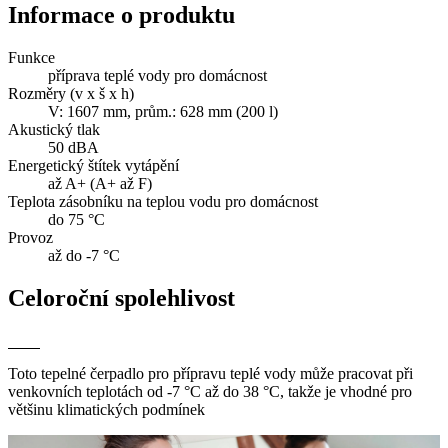
Informace o produktu
Funkce
příprava teplé vody pro domácnost
Rozměry (v x š x h)
V: 1607 mm, prům.: 628 mm (200 l)
Akustický tlak
50 dBA
Energetický štítek vytápění
až A+ (A+ až F)
Teplota zásobníku na teplou vodu pro domácnost
do 75 °C
Provoz
až do -7 °C
Celoroční spolehlivost
Toto tepelné čerpadlo pro přípravu teplé vody může pracovat při
venkovních teplotách od -7 °C až do 38 °C, takže je vhodné pro
většinu klimatických podmínek