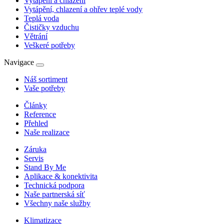
Vytápění a chlazení
Vytápění, chlazení a ohřev teplé vody
Teplá voda
Čističky vzduchu
Větrání
Veškeré potřeby
Navigace
Náš sortiment
Vaše potřeby
Články
Reference
Přehled
Naše realizace
Záruka
Servis
Stand By Me
Aplikace & konektivita
Technická podpora
Naše partnerská síť
Všechny naše služby
Klimatizace