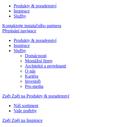
Produkty & poradenství
Inspirace
Služby
Kontaktujte instalačního partnera
Přepínání navigace
Produkty & poradenství
Inspirace
Služby
Domácnosti
Montážní firmy
Architekti a projektanti
O nás
Kariéra
Investoři
Pro-media
Zpět
Zpět na Produkty & poradenství
Náš sortiment
Vaše potřeby
Zpět
Zpět na Inspirace