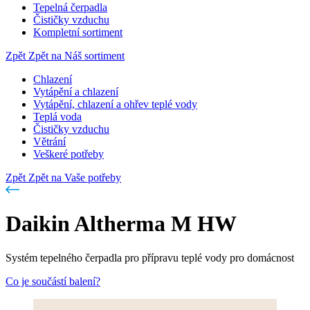
Tepelná čerpadla
Čističky vzduchu
Kompletní sortiment
Zpět
Zpět na Náš sortiment
Chlazení
Vytápění a chlazení
Vytápění, chlazení a ohřev teplé vody
Teplá voda
Čističky vzduchu
Větrání
Veškeré potřeby
Zpět
Zpět na Vaše potřeby
Daikin Altherma M HW
Systém tepelného čerpadla pro přípravu teplé vody pro domácnost
Co je součástí balení?