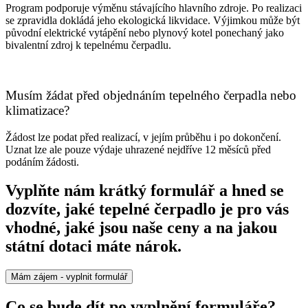
Program podporuje výměnu stávajícího hlavního zdroje. Po realizaci
se zpravidla dokládá jeho ekologická likvidace. Výjimkou může být
původní elektrické vytápění nebo plynový kotel ponechaný jako
bivalentní zdroj k tepelnému čerpadlu.
Musím žádat před objednáním tepelného čerpadla nebo
klimatizace?
Žádost lze podat před realizací, v jejím průběhu i po dokončení.
Uznat lze ale pouze výdaje uhrazené nejdříve 12 měsíců před
podáním žádosti.
Vyplňte nám krátký formulář a hned se
dozvíte, jaké tepelné čerpadlo je pro vás
vhodné, jaké jsou naše ceny a na jakou
státní dotaci máte nárok.
Mám zájem - vyplnit formulář
Co se bude dít po vyplnění formuláře?