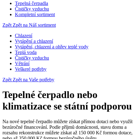
Tepelná čerpadla
Čističky vzduchu
Kompletní sortiment
Zpět
Zpět na Náš sortiment
Chlazení
Vytápění a chlazení
Vytápění, chlazení a ohřev teplé vody
Teplá voda
Čističky vzduchu
Větrání
Veškeré potřeby
Zpět
Zpět na Vaše potřeby
Tepelné čerpadlo nebo
klimatizace se státní podporou
Na nové tepelné čerpadlo můžete získat přímou dotaci nebo využít
bezúročné financování. Podle příjmů domácnosti, stavu domu a
rozsahu rekonstrukce můžete získat až 150 000 Kč formou dotace,
nebo až 350 000 Kč formou bezúročného úvěru.