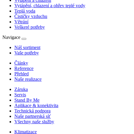
Vytápění a chlazení
Vytápění, chlazení a ohřev teplé vody
Teplá voda
Čističky vzduchu
Větrání
Veškeré potřeby
Navigace
Náš sortiment
Vaše potřeby
Články
Reference
Přehled
Naše realizace
Záruka
Servis
Stand By Me
Aplikace & konektivita
Technická podpora
Naše partnerská síť
Všechny naše služby
Klimatizace