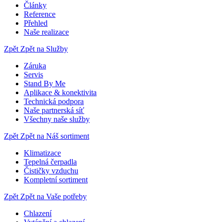
Články
Reference
Přehled
Naše realizace
Zpět
Zpět na Služby
Záruka
Servis
Stand By Me
Aplikace & konektivita
Technická podpora
Naše partnerská síť
Všechny naše služby
Zpět
Zpět na Náš sortiment
Klimatizace
Tepelná čerpadla
Čističky vzduchu
Kompletní sortiment
Zpět
Zpět na Vaše potřeby
Chlazení