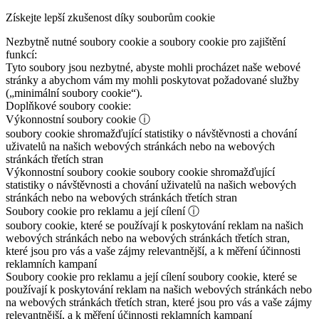
Získejte lepší zkušenost díky souborům cookie
Nezbytně nutné soubory cookie a soubory cookie pro zajištění
funkcí:
Tyto soubory jsou nezbytné, abyste mohli procházet naše webové
stránky a abychom vám my mohli poskytovat požadované služby
(„minimální soubory cookie“).
Doplňkové soubory cookie:
Výkonnostní soubory cookie
ⓘ
soubory cookie shromažďující statistiky o návštěvnosti a chování
uživatelů na našich webových stránkách nebo na webových
stránkách třetích stran
Výkonnostní soubory cookie
soubory cookie shromažďující
statistiky o návštěvnosti a chování uživatelů na našich webových
stránkách nebo na webových stránkách třetích stran
Soubory cookie pro reklamu a její cílení
ⓘ
soubory cookie, které se používají k poskytování reklam na našich
webových stránkách nebo na webových stránkách třetích stran,
které jsou pro vás a vaše zájmy relevantnější, a k měření účinnosti
reklamních kampaní
Soubory cookie pro reklamu a její cílení
soubory cookie, které se
používají k poskytování reklam na našich webových stránkách nebo
na webových stránkách třetích stran, které jsou pro vás a vaše zájmy
relevantnější, a k měření účinnosti reklamních kampaní