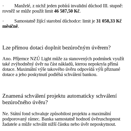
· Manželé, z nichž jeden pobírá invalidní důchod III. stupně:
rovněž se může použít limit
46 587,50 Kč
.
· Samostatně žijící starobní důchodce: limit je
31 058,33 Kč
měsíčně
.
Lze přímou dotaci doplnit bezúročným úvěrem?
Ano. Příjemce NZÚ Light může za stanovených podmínek využít
také zvýhodněný úvěr na část nákladů, kterou nepokryla přímá
dotace. Maximální výše takového úvěru odpovídá výši přiznané
dotace a jeho poskytnutí podléhá schválení bankou.
Znamená schválení projektu automaticky schválení
bezúročného úvěru?
Ne. Státní fond schvaluje způsobilost projektu a maximální
podporovaný rámec. Banka samostatně hodnotí úvěruschopnost
žadatele a může schválit nižší částku nebo úvěr neposkytnout.