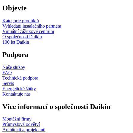
Objevte
Kategorie produktů
Vyhledání instalačního partnera
Virtuální zážitkové centrum
O společnosti Daikin
100 let Daikin
Podpora
Naše služby
FAQ
Technická podpora
Servis
Energetické štítky
Kontaktuje nás
Více informací o společnosti Daikin
Montážní firmy
Průmyslová odvětví
Architekti a projektanti