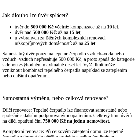
Jak dlouho lze úvěr splácet?
úvěr do
500 000 Kč včetně
: kompenzace až na
10 let
,
úvěr nad
500 000 Kč
: až na
15 let
,
u vybraných zajištěných komplexních renovací
nízkopříjmových domácností: až na
25 let
.
Samostatný úvěr pouze na tepelné čerpadlo vzduch–voda nebo
vzduch–vzduch nepřesahuje 500 000 Kč, a proto spadá do kategorie
s dobou zvýhodnění maximálně deset let. Vyšší limit může
vzniknout kombinací tepelného čerpadla například se zateplením
nebo dalšími opatřeními.
Samostatná výměna, nebo celková renovace?
Dílčí renovace: Tepelné čerpadlo lze financovat samostatně nebo
společně s dalšími podporovanými opatřeními. Celkový limit úvěrů
na dílčí opatření činí
750 000 Kč na jednu nemovitost
.
Komplexní renovace: Při celkovém zateplení domu lze tepelné
čerpadlo zahrnout do většího projektu s celkovým limitem