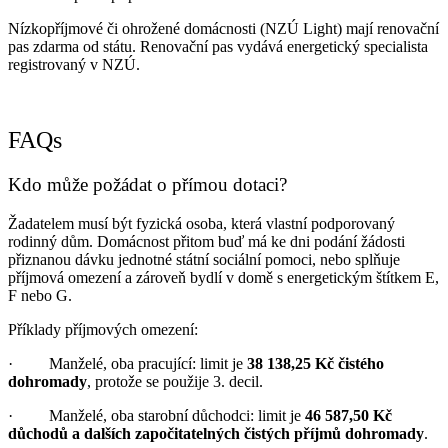
Nízkopříjmové či ohrožené domácnosti (NZÚ Light) mají renovační
pas zdarma od státu. Renovační pas vydává energetický specialista
registrovaný v NZÚ.
FAQs
Kdo může požádat o přímou dotaci?
Žadatelem musí být fyzická osoba, která vlastní podporovaný
rodinný dům. Domácnost přitom buď má ke dni podání žádosti
přiznanou dávku jednotné státní sociální pomoci, nebo splňuje
příjmová omezení a zároveň bydlí v domě s energetickým štítkem E,
F nebo G.
Příklady příjmových omezení:
· Manželé, oba pracující: limit je
38 138,25 Kč čistého
dohromady
, protože se použije 3. decil.
· Manželé, oba starobní důchodci: limit je
46 587,50 Kč
důchodů a dalších započitatelných čistých příjmů dohromady
.