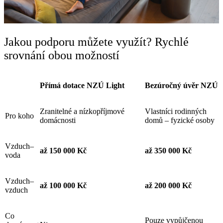
Jakou podporu můžete využít? Rychlé
srovnání obou možností
Přímá dotace NZÚ Light
Bezúročný úvěr NZÚ
Zranitelné a nízkopříjmové
Vlastníci rodinných
Pro koho
domácnosti
domů – fyzické osoby
Vzduch–
až 150 000 Kč
až 350 000 Kč
voda
Vzduch–
až 100 000 Kč
až 200 000 Kč
vzduch
Co
Pouze vypůjčenou