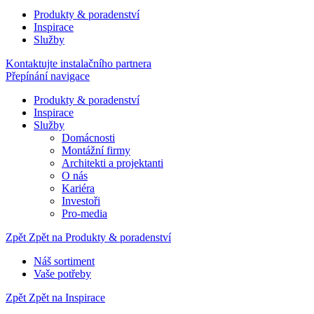
Produkty & poradenství
Inspirace
Služby
Kontaktujte instalačního partnera
Přepínání navigace
Produkty & poradenství
Inspirace
Služby
Domácnosti
Montážní firmy
Architekti a projektanti
O nás
Kariéra
Investoři
Pro-media
Zpět
Zpět na Produkty & poradenství
Náš sortiment
Vaše potřeby
Zpět
Zpět na Inspirace