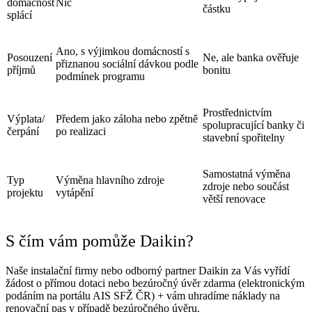
domácnost
Nic
částku
splácí
Ano, s výjimkou domácností s
Posouzení
Ne, ale banka ověřuje
přiznanou sociální dávkou podle
příjmů
bonitu
podmínek programu
Prostřednictvím
Výplata/
Předem jako záloha nebo zpětně
spolupracující banky či
čerpání
po realizaci
stavební spořitelny
Samostatná výměna
Typ
Výměna hlavního zdroje
zdroje nebo součást
projektu
vytápění
větší renovace
S čím vám pomůže Daikin?
Naše instalační firmy nebo odborný partner Daikin za Vás vyřídí
žádost o přímou dotaci nebo bezúročný úvěr zdarma (elektronickým
podáním na portálu AIS SFŽ ČR) + vám uhradíme náklady na
renovační pas v případě bezúročného úvěru.