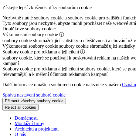
Získejte lepší zkušenost díky souborům cookie
Nezbytně nutné soubory cookie a soubory cookie pro zajištění funkcí
Tyto soubory jsou nezbytné, abyste mohli procházet naše webové st
Doplňkové soubory cookie:
Výkonnostní soubory cookie
ⓘ
soubory cookie shromažďující statistiky o návštěvnosti a chování už
Výkonnostní soubory cookie
soubory cookie shromažďující statistiky
Soubory cookie pro reklamu a její cílení
ⓘ
soubory cookie, které se používají k poskytování reklam na našich we
kampaní
Soubory cookie pro reklamu a její cílení
soubory cookie, které se pou
relevantnější, a k měření účinnosti reklamních kampaní
Další informace o našich souborech cookie naleznete v našem
Oznáme
Správa nastavení souborů cookie
Přijmout všechny soubory cookie
Reject all cookies
Domácnosti
Montážní firmy
Architekti a projektanti
O nás