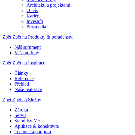
Architekti a projektanti
O nás
Kariéra
Investoři
Pro-media
Zpět
Zpět na Produkty & poradenství
Náš sortiment
Vaše potřeby
Zpět
Zpět na Inspirace
Články
Reference
Přehled
Naše realizace
Zpět
Zpět na Služby
Záruka
Servis
Stand By Me
Aplikace & konektivita
Technická podpora