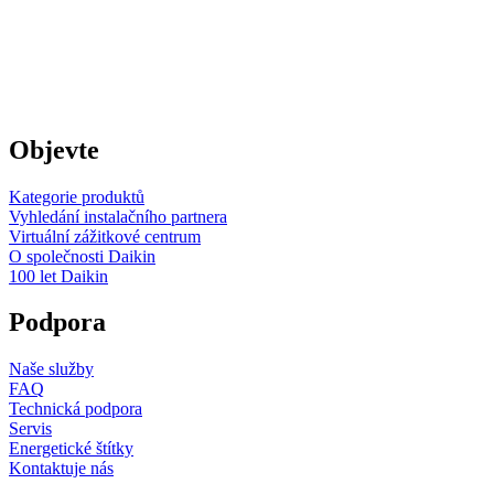
Objevte
Kategorie produktů
Vyhledání instalačního partnera
Virtuální zážitkové centrum
O společnosti Daikin
100 let Daikin
Podpora
Naše služby
FAQ
Technická podpora
Servis
Energetické štítky
Kontaktuje nás