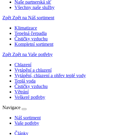
Naše partnerská síť
Všechny naše služby
Zpět
Zpět na Náš sortiment
Klimatizace
Tepelná čerpadla
Čističky vzduchu
Kompletní sortiment
Zpět
Zpět na Vaše potřeby
Chlazení
Vytápění a chlazení
Vytápění, chlazení a ohřev teplé vody
Teplá voda
Čističky vzduchu
Větrání
Veškeré potřeby
Navigace
Náš sortiment
Vaše potřeby
Články