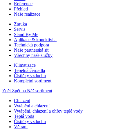
Reference
Přehled
Naše realizace
Záruka
Servis
Stand By Me
Aplikace & konektivita
Technická podpora
Naše partnerská síť
Všechny naše služby
Klimatizace
Tepelná čerpadla
Čističky vzduchu
Kompletní sortiment
Zpět
Zpět na Náš sortiment
Chlazení
Vytápění a chlazení
Vytápění, chlazení a ohřev teplé vody
Teplá voda
Čističky vzduchu
Větrání