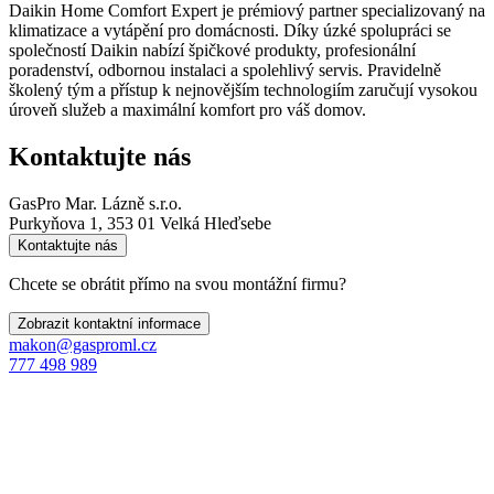
Daikin Home Comfort Expert je prémiový partner specializovaný na
klimatizace a vytápění pro domácnosti. Díky úzké spolupráci se
společností Daikin nabízí špičkové produkty, profesionální
poradenství, odbornou instalaci a spolehlivý servis. Pravidelně
školený tým a přístup k nejnovějším technologiím zaručují vysokou
úroveň služeb a maximální komfort pro váš domov.
Kontaktujte nás
GasPro Mar. Lázně s.r.o.
Purkyňova 1, 353 01 Velká Hleďsebe
Kontaktujte nás
Chcete se obrátit přímo na svou montážní firmu?
Zobrazit kontaktní informace
makon@gasproml.cz
777 498 989