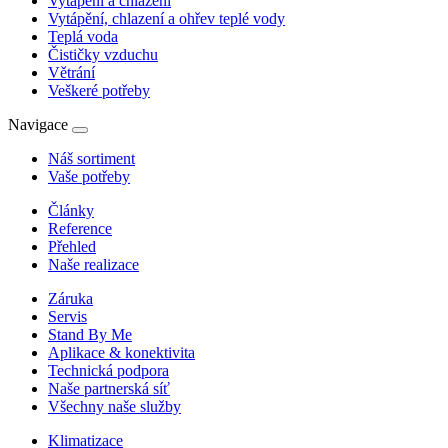
Vytápění a chlazení
Vytápění, chlazení a ohřev teplé vody
Teplá voda
Čističky vzduchu
Větrání
Veškeré potřeby
Navigace
Náš sortiment
Vaše potřeby
Články
Reference
Přehled
Naše realizace
Záruka
Servis
Stand By Me
Aplikace & konektivita
Technická podpora
Naše partnerská síť
Všechny naše služby
Klimatizace