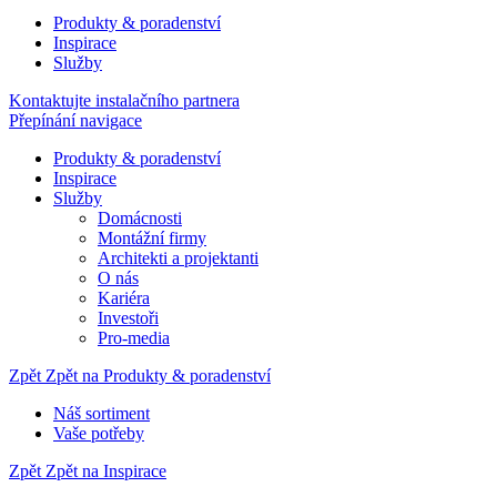
Produkty & poradenství
Inspirace
Služby
Kontaktujte instalačního partnera
Přepínání navigace
Produkty & poradenství
Inspirace
Služby
Domácnosti
Montážní firmy
Architekti a projektanti
O nás
Kariéra
Investoři
Pro-media
Zpět
Zpět na Produkty & poradenství
Náš sortiment
Vaše potřeby
Zpět
Zpět na Inspirace