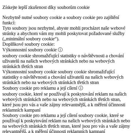
Získejte lepší zkušenost díky souborům cookie
Nezbytně nutné soubory cookie a soubory cookie pro zajištění
funkcí:
Tyto soubory jsou nezbytné, abyste mohli procházet naše webové
stránky a abychom vám my mohli poskytovat požadované služby
(„minimální soubory cookie“).
Doplňkové soubory cookie:
Výkonnostní soubory cookie
ⓘ
soubory cookie shromažďující statistiky o návštěvnosti a chování
uživatelů na našich webových stránkách nebo na webových
stránkách třetích stran
Výkonnostní soubory cookie
soubory cookie shromažďující
statistiky o návštěvnosti a chování uživatelů na našich webových
stránkách nebo na webových stránkách třetích stran
Soubory cookie pro reklamu a její cílení
ⓘ
soubory cookie, které se používají k poskytování reklam na našich
webových stránkách nebo na webových stránkách třetích stran,
které jsou pro vás a vaše zájmy relevantnější, a k měření účinnosti
reklamních kampaní
Soubory cookie pro reklamu a její cílení
soubory cookie, které se
používají k poskytování reklam na našich webových stránkách nebo
na webových stránkách třetích stran, které jsou pro vás a vaše zájmy
relevantnější, a k měření účinnosti reklamních kampaní