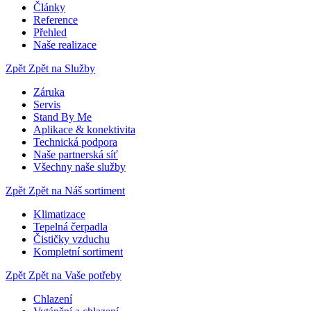
Články
Reference
Přehled
Naše realizace
Zpět
Zpět na Služby
Záruka
Servis
Stand By Me
Aplikace & konektivita
Technická podpora
Naše partnerská síť
Všechny naše služby
Zpět
Zpět na Náš sortiment
Klimatizace
Tepelná čerpadla
Čističky vzduchu
Kompletní sortiment
Zpět
Zpět na Vaše potřeby
Chlazení