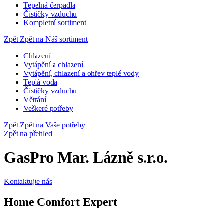
Tepelná čerpadla
Čističky vzduchu
Kompletní sortiment
Zpět
Zpět na Náš sortiment
Chlazení
Vytápění a chlazení
Vytápění, chlazení a ohřev teplé vody
Teplá voda
Čističky vzduchu
Větrání
Veškeré potřeby
Zpět
Zpět na Vaše potřeby
Zpět na přehled
GasPro Mar. Lázně s.r.o.
Kontaktujte nás
Home Comfort Expert