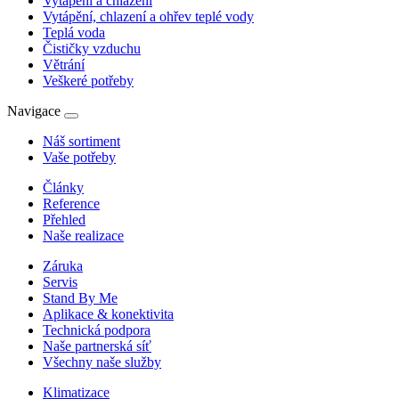
Vytápění a chlazení
Vytápění, chlazení a ohřev teplé vody
Teplá voda
Čističky vzduchu
Větrání
Veškeré potřeby
Navigace
Náš sortiment
Vaše potřeby
Články
Reference
Přehled
Naše realizace
Záruka
Servis
Stand By Me
Aplikace & konektivita
Technická podpora
Naše partnerská síť
Všechny naše služby
Klimatizace