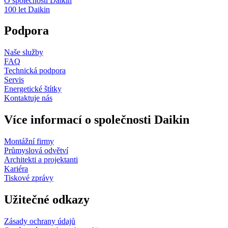
O společnosti Daikin
100 let Daikin
Podpora
Naše služby
FAQ
Technická podpora
Servis
Energetické štítky
Kontaktuje nás
Více informací o společnosti Daikin
Montážní firmy
Průmyslová odvětví
Architekti a projektanti
Kariéra
Tiskové zprávy
Užitečné odkazy
Zásady ochrany údajů