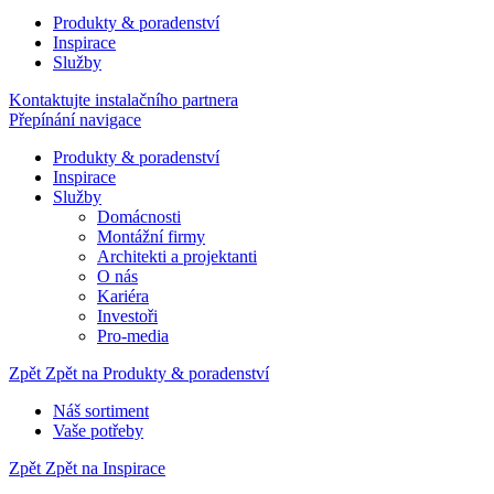
Produkty & poradenství
Inspirace
Služby
Kontaktujte instalačního partnera
Přepínání navigace
Produkty & poradenství
Inspirace
Služby
Domácnosti
Montážní firmy
Architekti a projektanti
O nás
Kariéra
Investoři
Pro-media
Zpět
Zpět na Produkty & poradenství
Náš sortiment
Vaše potřeby
Zpět
Zpět na Inspirace