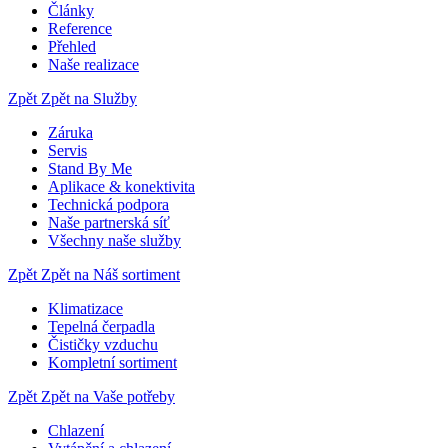
Články
Reference
Přehled
Naše realizace
Zpět
Zpět na Služby
Záruka
Servis
Stand By Me
Aplikace & konektivita
Technická podpora
Naše partnerská síť
Všechny naše služby
Zpět
Zpět na Náš sortiment
Klimatizace
Tepelná čerpadla
Čističky vzduchu
Kompletní sortiment
Zpět
Zpět na Vaše potřeby
Chlazení