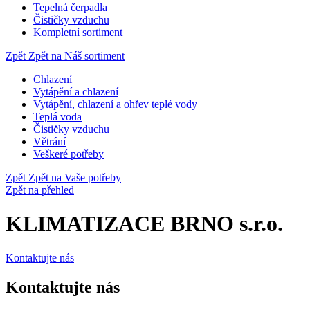
Tepelná čerpadla
Čističky vzduchu
Kompletní sortiment
Zpět
Zpět na Náš sortiment
Chlazení
Vytápění a chlazení
Vytápění, chlazení a ohřev teplé vody
Teplá voda
Čističky vzduchu
Větrání
Veškeré potřeby
Zpět
Zpět na Vaše potřeby
Zpět na přehled
KLIMATIZACE BRNO s.r.o.
Kontaktujte nás
Kontaktujte nás