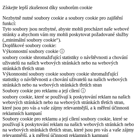
Získejte lepší zkušenost díky souborům cookie
Nezbytně nutné soubory cookie a soubory cookie pro zajištění
funkcí:
Tyto soubory jsou nezbytné, abyste mohli procházet naše webové
stránky a abychom vám my mohli poskytovat požadované služby
(„minimální soubory cookie“).
Doplňkové soubory cookie:
Výkonnostní soubory cookie
ⓘ
soubory cookie shromažďující statistiky o návštěvnosti a chování
uživatelů na našich webových stránkách nebo na webových
stránkách třetích stran
Výkonnostní soubory cookie
soubory cookie shromažďující
statistiky o návštěvnosti a chování uživatelů na našich webových
stránkách nebo na webových stránkách třetích stran
Soubory cookie pro reklamu a její cílení
ⓘ
soubory cookie, které se používají k poskytování reklam na našich
webových stránkách nebo na webových stránkách třetích stran,
které jsou pro vás a vaše zájmy relevantnější, a k měření účinnosti
reklamních kampaní
Soubory cookie pro reklamu a její cílení
soubory cookie, které se
používají k poskytování reklam na našich webových stránkách nebo
na webových stránkách třetích stran, které jsou pro vás a vaše zájmy
relevantnější, a k měření účinnosti reklamních kampaní