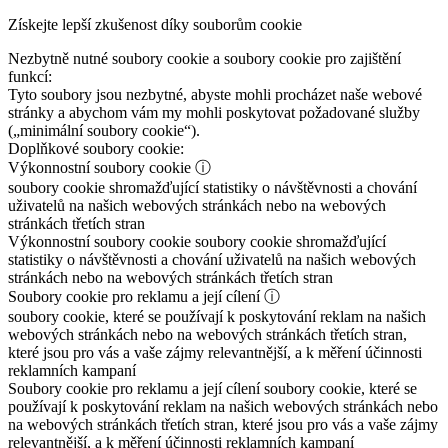
Získejte lepší zkušenost díky souborům cookie
Nezbytně nutné soubory cookie a soubory cookie pro zajištění
funkcí:
Tyto soubory jsou nezbytné, abyste mohli procházet naše webové
stránky a abychom vám my mohli poskytovat požadované služby
(„minimální soubory cookie“).
Doplňkové soubory cookie:
Výkonnostní soubory cookie
ⓘ
soubory cookie shromažďující statistiky o návštěvnosti a chování
uživatelů na našich webových stránkách nebo na webových
stránkách třetích stran
Výkonnostní soubory cookie
soubory cookie shromažďující
statistiky o návštěvnosti a chování uživatelů na našich webových
stránkách nebo na webových stránkách třetích stran
Soubory cookie pro reklamu a její cílení
ⓘ
soubory cookie, které se používají k poskytování reklam na našich
webových stránkách nebo na webových stránkách třetích stran,
které jsou pro vás a vaše zájmy relevantnější, a k měření účinnosti
reklamních kampaní
Soubory cookie pro reklamu a její cílení
soubory cookie, které se
používají k poskytování reklam na našich webových stránkách nebo
na webových stránkách třetích stran, které jsou pro vás a vaše zájmy
relevantnější, a k měření účinnosti reklamních kampaní