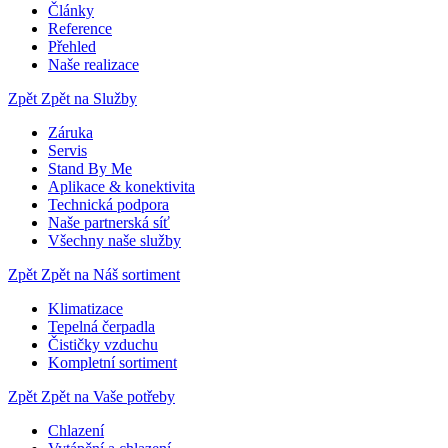
Články
Reference
Přehled
Naše realizace
Zpět
Zpět na Služby
Záruka
Servis
Stand By Me
Aplikace & konektivita
Technická podpora
Naše partnerská síť
Všechny naše služby
Zpět
Zpět na Náš sortiment
Klimatizace
Tepelná čerpadla
Čističky vzduchu
Kompletní sortiment
Zpět
Zpět na Vaše potřeby
Chlazení