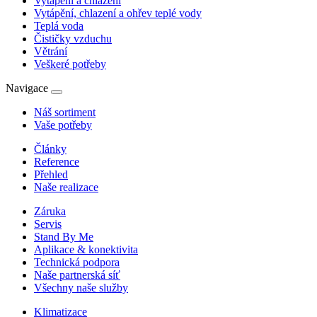
Vytápění a chlazení
Vytápění, chlazení a ohřev teplé vody
Teplá voda
Čističky vzduchu
Větrání
Veškeré potřeby
Navigace
Náš sortiment
Vaše potřeby
Články
Reference
Přehled
Naše realizace
Záruka
Servis
Stand By Me
Aplikace & konektivita
Technická podpora
Naše partnerská síť
Všechny naše služby
Klimatizace