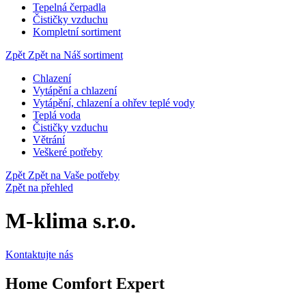
Tepelná čerpadla
Čističky vzduchu
Kompletní sortiment
Zpět
Zpět na Náš sortiment
Chlazení
Vytápění a chlazení
Vytápění, chlazení a ohřev teplé vody
Teplá voda
Čističky vzduchu
Větrání
Veškeré potřeby
Zpět
Zpět na Vaše potřeby
Zpět na přehled
M-klima s.r.o.
Kontaktujte nás
Home Comfort Expert