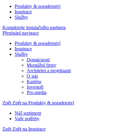
Produkty & poradenství
Inspirace
Služby
Kontaktujte instalačního partnera
Přepínání navigace
Produkty & poradenství
Inspirace
Služby
Domácnosti
Montážní firmy
Architekti a projektanti
O nás
Kariéra
Investoři
Pro-media
Zpět
Zpět na Produkty & poradenství
Náš sortiment
Vaše potřeby
Zpět
Zpět na Inspirace