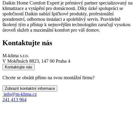
Daikin Home Comfort Expert je prémiový partner specializovaný na
klimatizace a vytápění pro domácnosti. Díky úzké spolupráci se
společností Daikin nabízí špičkové produkty, profesionální
poradenství, odbornou instalaci a spolehlivý servis. Pravidelně
školený tým a přístup k nejnovějším technologiím zaručují vysokou
úroveň služeb a maximální komfort pro váš domov.
Kontaktujte nás
M-klima s.r.o.
V Mokřinách 8823, 147 00 Praha 4
Kontaktujte nás
Chcete se obrátit přímo na svou montážní firmu?
Zobrazit kontaktní informace
info@m-klima.cz
241 413 964