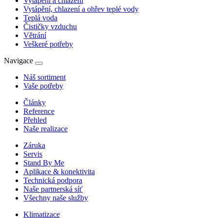
Vytápění a chlazení
Vytápění, chlazení a ohřev teplé vody
Teplá voda
Čističky vzduchu
Větrání
Veškeré potřeby
Navigace
Náš sortiment
Vaše potřeby
Články
Reference
Přehled
Naše realizace
Záruka
Servis
Stand By Me
Aplikace & konektivita
Technická podpora
Naše partnerská síť
Všechny naše služby
Klimatizace