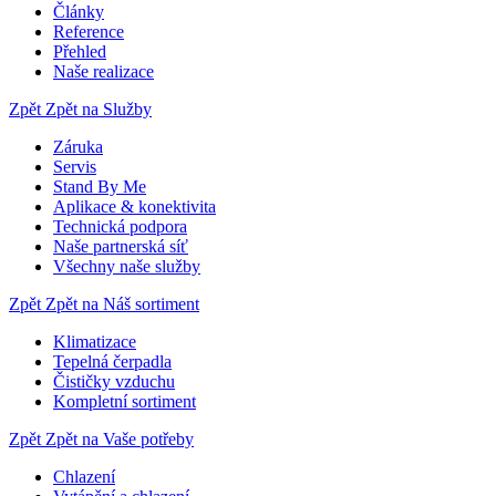
Články
Reference
Přehled
Naše realizace
Zpět
Zpět na Služby
Záruka
Servis
Stand By Me
Aplikace & konektivita
Technická podpora
Naše partnerská síť
Všechny naše služby
Zpět
Zpět na Náš sortiment
Klimatizace
Tepelná čerpadla
Čističky vzduchu
Kompletní sortiment
Zpět
Zpět na Vaše potřeby
Chlazení