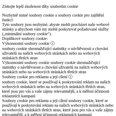
Získejte lepší zkušenost díky souborům cookie
Nezbytně nutné soubory cookie a soubory cookie pro zajištění
funkcí:
Tyto soubory jsou nezbytné, abyste mohli procházet naše webové
stránky a abychom vám my mohli poskytovat požadované služby
(„minimální soubory cookie“).
Doplňkové soubory cookie:
Výkonnostní soubory cookie
ⓘ
soubory cookie shromažďující statistiky o návštěvnosti a chování
uživatelů na našich webových stránkách nebo na webových
stránkách třetích stran
Výkonnostní soubory cookie
soubory cookie shromažďující
statistiky o návštěvnosti a chování uživatelů na našich webových
stránkách nebo na webových stránkách třetích stran
Soubory cookie pro reklamu a její cílení
ⓘ
soubory cookie, které se používají k poskytování reklam na našich
webových stránkách nebo na webových stránkách třetích stran,
které jsou pro vás a vaše zájmy relevantnější, a k měření účinnosti
reklamních kampaní
Soubory cookie pro reklamu a její cílení
soubory cookie, které se
používají k poskytování reklam na našich webových stránkách nebo
na webových stránkách třetích stran, které jsou pro vás a vaše zájmy
relevantnější, a k měření účinnosti reklamních kampaní