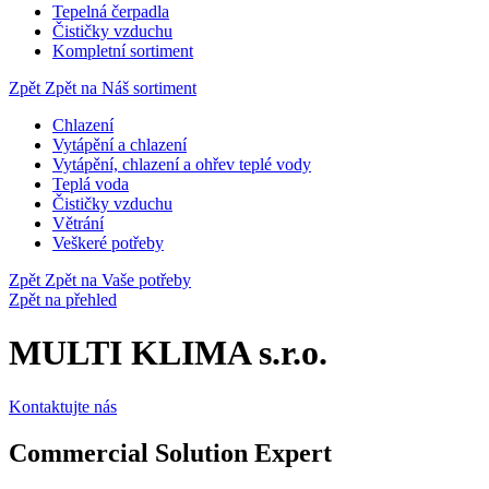
Tepelná čerpadla
Čističky vzduchu
Kompletní sortiment
Zpět
Zpět na Náš sortiment
Chlazení
Vytápění a chlazení
Vytápění, chlazení a ohřev teplé vody
Teplá voda
Čističky vzduchu
Větrání
Veškeré potřeby
Zpět
Zpět na Vaše potřeby
Zpět na přehled
MULTI KLIMA s.r.o.
Kontaktujte nás
Commercial Solution Expert