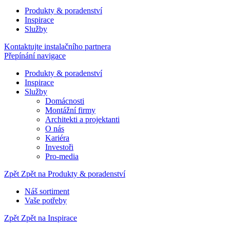
Produkty & poradenství
Inspirace
Služby
Kontaktujte instalačního partnera
Přepínání navigace
Produkty & poradenství
Inspirace
Služby
Domácnosti
Montážní firmy
Architekti a projektanti
O nás
Kariéra
Investoři
Pro-media
Zpět
Zpět na Produkty & poradenství
Náš sortiment
Vaše potřeby
Zpět
Zpět na Inspirace