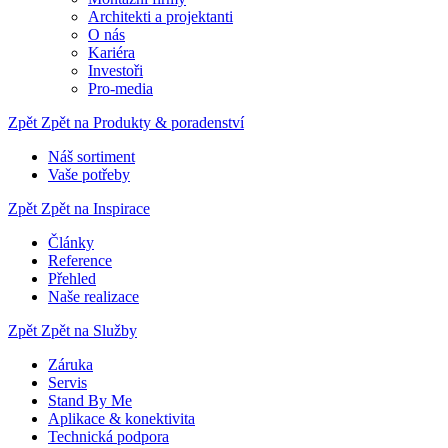
Architekti a projektanti
O nás
Kariéra
Investoři
Pro-media
Zpět
Zpět na Produkty & poradenství
Náš sortiment
Vaše potřeby
Zpět
Zpět na Inspirace
Články
Reference
Přehled
Naše realizace
Zpět
Zpět na Služby
Záruka
Servis
Stand By Me
Aplikace & konektivita
Technická podpora