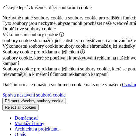
Získejte lepší zkušenost díky souborům cookie
Nezbytně nutné soubory cookie a soubory cookie pro zajištění funkcí
Tyto soubory jsou nezbytné, abyste mohli procházet naše webové st
Doplňkové soubory cookie:
Výkonnostní soubory cookie
ⓘ
soubory cookie shromažďující statistiky o návštěvnosti a chování už
Výkonnostní soubory cookie
soubory cookie shromažďující statistiky
Soubory cookie pro reklamu a její cílení
ⓘ
soubory cookie, které se používají k poskytování reklam na našich we
kampaní
Soubory cookie pro reklamu a její cílení
soubory cookie, které se pou
relevantnější, a k měření účinnosti reklamních kampaní
Další informace o našich souborech cookie naleznete v našem
Oznáme
Správa nastavení souborů cookie
Přijmout všechny soubory cookie
Reject all cookies
Domácnosti
Montážní firmy
Architekti a projektanti
O nás