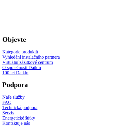
Objevte
Kategorie produktů
Vyhledání instalačního partnera
Virtuální zážitkové centrum
O společnosti Daikin
100 let Daikin
Podpora
Naše služby
FAQ
Technická podpora
Servis
Energetické štítky
Kontaktuje nás