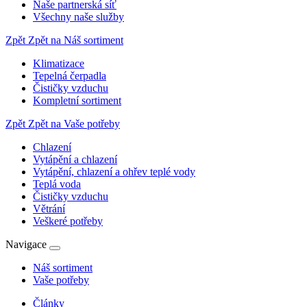
Naše partnerská síť
Všechny naše služby
Zpět
Zpět na Náš sortiment
Klimatizace
Tepelná čerpadla
Čističky vzduchu
Kompletní sortiment
Zpět
Zpět na Vaše potřeby
Chlazení
Vytápění a chlazení
Vytápění, chlazení a ohřev teplé vody
Teplá voda
Čističky vzduchu
Větrání
Veškeré potřeby
Navigace
Náš sortiment
Vaše potřeby
Články