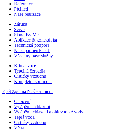
Reference
Přehled
Naše realizace
Záruka
Servis
Stand By Me
Aplikace & konektivita
Technická podpora
Naše partnerská síť
Všechny naše služby
Klimatizace
Tepelná čerpadla
Čističky vzduchu
Kompletní sortiment
Zpět
Zpět na Náš sortiment
Chlazení
Vytápění a chlazení
Vytápění, chlazení a ohřev teplé vody
Teplá voda
Čističky vzduchu
Větrání