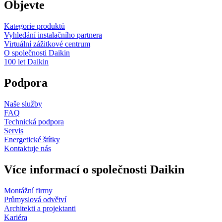
Objevte
Kategorie produktů
Vyhledání instalačního partnera
Virtuální zážitkové centrum
O společnosti Daikin
100 let Daikin
Podpora
Naše služby
FAQ
Technická podpora
Servis
Energetické štítky
Kontaktuje nás
Více informací o společnosti Daikin
Montážní firmy
Průmyslová odvětví
Architekti a projektanti
Kariéra