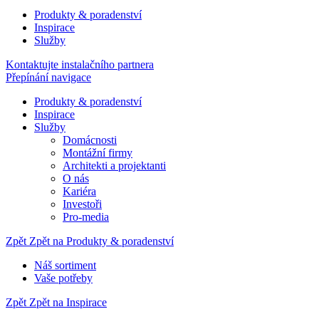
Produkty & poradenství
Inspirace
Služby
Kontaktujte instalačního partnera
Přepínání navigace
Produkty & poradenství
Inspirace
Služby
Domácnosti
Montážní firmy
Architekti a projektanti
O nás
Kariéra
Investoři
Pro-media
Zpět
Zpět na Produkty & poradenství
Náš sortiment
Vaše potřeby
Zpět
Zpět na Inspirace