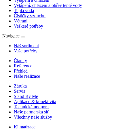
Vytápění a chlazení
Vytápění, chlazení a ohřev teplé vody
Teplá voda
Čističky vzduchu
Větrání
Veškeré potřeby
Navigace
Náš sortiment
Vaše potřeby
Články
Reference
Přehled
Naše realizace
Záruka
Servis
Stand By Me
Aplikace & konektivita
Technická podpora
Naše partnerská síť
Všechny naše služby
Klimatizace