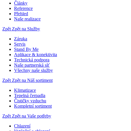
Články
Reference
Přehled
Naše realizace
Zpět
Zpět na Služby
Záruka
Servis
Stand By Me
Aplikace & konektivita
Technická podpora
Naše partnerská síť
Všechny naše služby
Zpět
Zpět na Náš sortiment
Klimatizace
Tepelná čerpadla
Čističky vzduchu
Kompletní sortiment
Zpět
Zpět na Vaše potřeby
Chlazení