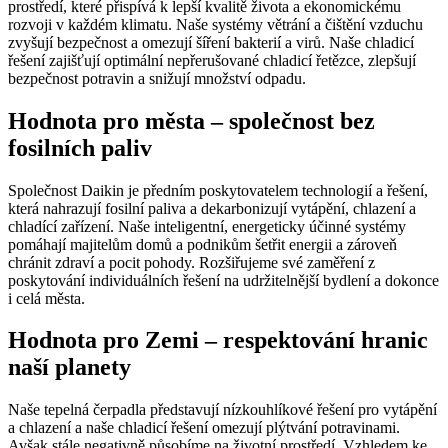
prostředí, které přispívá k lepší kvalitě života a ekonomickému
rozvoji v každém klimatu. Naše systémy větrání a čištění vzduchu
zvyšují bezpečnost a omezují šíření bakterií a virů. Naše chladicí
řešení zajišťují optimální nepřerušované chladicí řetězce, zlepšují
bezpečnost potravin a snižují množství odpadu.
Hodnota pro města – společnost bez
fosilních paliv
Společnost Daikin je předním poskytovatelem technologií a řešení,
která nahrazují fosilní paliva a dekarbonizují vytápění, chlazení a
chladící zařízení. Naše inteligentní, energeticky účinné systémy
pomáhají majitelům domů a podnikům šetřit energii a zároveň
chránit zdraví a pocit pohody. Rozšiřujeme své zaměření z
poskytování individuálních řešení na udržitelnější bydlení a dokonce
i celá města.
Hodnota pro Zemi – respektování hranic
naší planety
Naše tepelná čerpadla představují nízkouhlíkové řešení pro vytápění
a chlazení a naše chladicí řešení omezují plýtvání potravinami.
Avšak stále negativně působíme na životní prostředí. Vzhledem ke