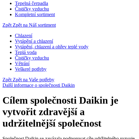
Tepelná čerpadla
Čističky vzduchu
Kompletní sortiment
Zpět
Zpět na Náš sortiment
Chlazení
Vytápění a chlazení
Vytápění, chlazení a ohřev teplé vody
Teplá voda
Čističky vzduchu
Větrání
Veškeré potřeby
Zpět
Zpět na Vaše potřeby
Další informace o společnosti Daikin
Cílem společnosti Daikin je
vytvořit zdravější a
udržitelnější společnost
Společnost Daikin se zavázala podporovat cíle udržitelného rozvoje