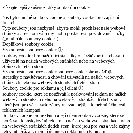
Získejte lepší zkušenost díky souborům cookie
Nezbytně nutné soubory cookie a soubory cookie pro zajištění
funkcí:
Tyto soubory jsou nezbytné, abyste mohli procházet naše webové
stránky a abychom vám my mohli poskytovat požadované služby
(„minimální soubory cookie“).
Doplňkové soubory cookie:
Výkonnostní soubory cookie
ⓘ
soubory cookie shromažďující statistiky o návštěvnosti a chování
uživatelů na našich webových stránkách nebo na webových
stránkách třetích stran
Výkonnostní soubory cookie
soubory cookie shromažďující
statistiky o návštěvnosti a chování uživatelů na našich webových
stránkách nebo na webových stránkách třetích stran
Soubory cookie pro reklamu a její cílení
ⓘ
soubory cookie, které se používají k poskytování reklam na našich
webových stránkách nebo na webových stránkách třetích stran,
které jsou pro vás a vaše zájmy relevantnější, a k měření účinnosti
reklamních kampaní
Soubory cookie pro reklamu a její cílení
soubory cookie, které se
používají k poskytování reklam na našich webových stránkách nebo
na webových stránkách třetích stran, které jsou pro vás a vaše zájmy
relevantnější, a k měření účinnosti reklamních kampaní