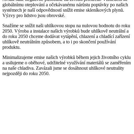
globálnímu oteplování a očekávanému nárůstu poptávky po našich
systémech je naší odpovědností snížit emise skleníkových plynů.
Výzvy pro lidstvo jsou obrovské.
Snažíme se snížit naši uhlíkovou stopu na nulovou hodnotu do roku
2050. Výroba a instalace našich výrobků bude uhlíkově neutrální a
do roku 2050 chceme dodávat vytápění, chlazení a chladící zařízení
uhlíkově neutrálním způsobem, a to i po skončení používání
produktu.
Minimalizujeme emise našich výrobků během jejich životního cyklu
a usilujeme o oběhové, udržitelné využívání materiálů se zaměřením
na naše chladiva. Zavázali jsme se dosáhnout uhlíkové neutrality
nejpozději do roku 2050.