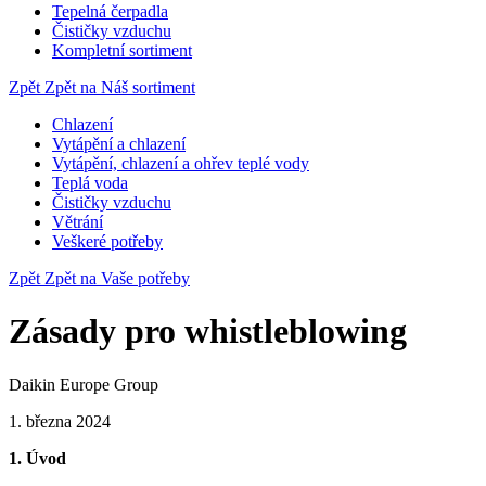
Tepelná čerpadla
Čističky vzduchu
Kompletní sortiment
Zpět
Zpět na Náš sortiment
Chlazení
Vytápění a chlazení
Vytápění, chlazení a ohřev teplé vody
Teplá voda
Čističky vzduchu
Větrání
Veškeré potřeby
Zpět
Zpět na Vaše potřeby
Zásady pro whistleblowing
Daikin Europe Group
1. března 2024
1. Úvod