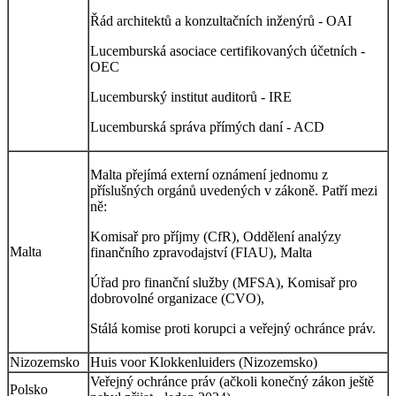
Řád architektů a konzultačních inženýrů - OAI
Lucemburská asociace certifikovaných účetních -
OEC
Lucemburský institut auditorů - IRE
Lucemburská správa přímých daní - ACD
Malta přejímá externí oznámení jednomu z
příslušných orgánů uvedených v zákoně. Patří mezi
ně:
Komisař pro příjmy (CfR), Oddělení analýzy
Malta
finančního zpravodajství (FIAU), Malta
Úřad pro finanční služby (MFSA), Komisař pro
dobrovolné organizace (CVO),
Stálá komise proti korupci a veřejný ochránce práv.
Nizozemsko
Huis voor Klokkenluiders (Nizozemsko)
Veřejný ochránce práv (ačkoli konečný zákon ještě
Polsko