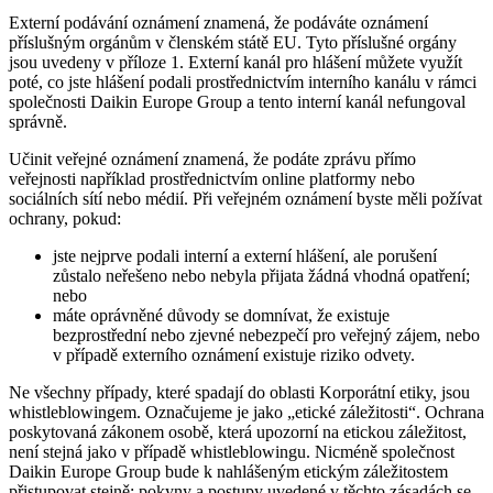
Externí podávání oznámení znamená, že podáváte oznámení
příslušným orgánům v členském státě EU. Tyto příslušné orgány
jsou uvedeny v příloze 1. Externí kanál pro hlášení můžete využít
poté, co jste hlášení podali prostřednictvím interního kanálu v rámci
společnosti Daikin Europe Group a tento interní kanál nefungoval
správně.
Učinit veřejné oznámení znamená, že podáte zprávu přímo
veřejnosti například prostřednictvím online platformy nebo
sociálních sítí nebo médií. Při veřejném oznámení byste měli požívat
ochrany, pokud:
jste nejprve podali interní a externí hlášení, ale porušení
zůstalo neřešeno nebo nebyla přijata žádná vhodná opatření;
nebo
máte oprávněné důvody se domnívat, že existuje
bezprostřední nebo zjevné nebezpečí pro veřejný zájem, nebo
v případě externího oznámení existuje riziko odvety.
Ne všechny případy, které spadají do oblasti Korporátní etiky, jsou
whistleblowingem. Označujeme je jako „etické záležitosti“. Ochrana
poskytovaná zákonem osobě, která upozorní na etickou záležitost,
není stejná jako v případě whistleblowingu. Nicméně společnost
Daikin Europe Group bude k nahlášeným etickým záležitostem
přistupovat stejně: pokyny a postupy uvedené v těchto zásadách se