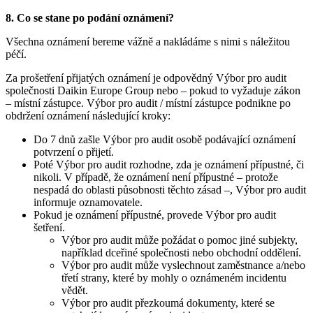
8. Co se stane po podání oznámení?
Všechna oznámení bereme vážně a nakládáme s nimi s náležitou
péčí.
Za prošetření přijatých oznámení je odpovědný Výbor pro audit
společnosti Daikin Europe Group nebo – pokud to vyžaduje zákon
– místní zástupce. Výbor pro audit / místní zástupce podnikne po
obdržení oznámení následující kroky:
Do 7 dnů zašle Výbor pro audit osobě podávající oznámení
potvrzení o přijetí.
Poté Výbor pro audit rozhodne, zda je oznámení přípustné, či
nikoli. V případě, že oznámení není přípustné – protože
nespadá do oblasti působnosti těchto zásad –, Výbor pro audit
informuje oznamovatele.
Pokud je oznámení přípustné, provede Výbor pro audit
šetření.
Výbor pro audit může požádat o pomoc jiné subjekty,
například dceřiné společnosti nebo obchodní oddělení.
Výbor pro audit může vyslechnout zaměstnance a/nebo
třetí strany, které by mohly o oznámeném incidentu
vědět.
Výbor pro audit přezkoumá dokumenty, které se