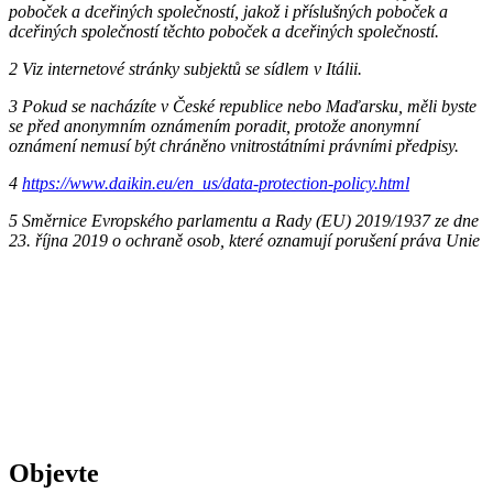
poboček a dceřiných společností, jakož i příslušných poboček a
dceřiných společností těchto poboček a dceřiných společností.
2 Viz internetové stránky subjektů se sídlem v Itálii.
3 Pokud se nacházíte v České republice nebo Maďarsku, měli byste
se před anonymním oznámením poradit, protože anonymní
oznámení nemusí být chráněno vnitrostátními právními předpisy.
4
https://www.daikin.eu/en_us/data-protection-policy.html
5 Směrnice Evropského parlamentu a Rady (EU) 2019/1937 ze dne
23. října 2019 o ochraně osob, které oznamují porušení práva Unie
Objevte