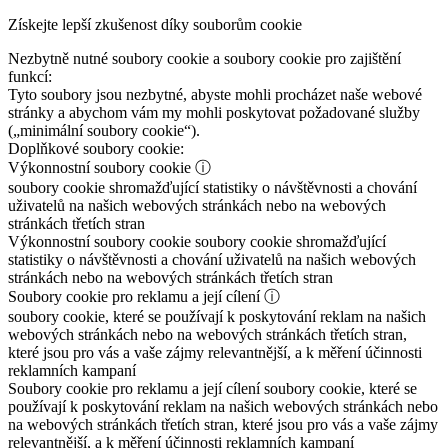
Získejte lepší zkušenost díky souborům cookie
Nezbytně nutné soubory cookie a soubory cookie pro zajištění
funkcí:
Tyto soubory jsou nezbytné, abyste mohli procházet naše webové
stránky a abychom vám my mohli poskytovat požadované služby
(„minimální soubory cookie“).
Doplňkové soubory cookie:
Výkonnostní soubory cookie
ⓘ
soubory cookie shromažďující statistiky o návštěvnosti a chování
uživatelů na našich webových stránkách nebo na webových
stránkách třetích stran
Výkonnostní soubory cookie
soubory cookie shromažďující
statistiky o návštěvnosti a chování uživatelů na našich webových
stránkách nebo na webových stránkách třetích stran
Soubory cookie pro reklamu a její cílení
ⓘ
soubory cookie, které se používají k poskytování reklam na našich
webových stránkách nebo na webových stránkách třetích stran,
které jsou pro vás a vaše zájmy relevantnější, a k měření účinnosti
reklamních kampaní
Soubory cookie pro reklamu a její cílení
soubory cookie, které se
používají k poskytování reklam na našich webových stránkách nebo
na webových stránkách třetích stran, které jsou pro vás a vaše zájmy
relevantnější, a k měření účinnosti reklamních kampaní