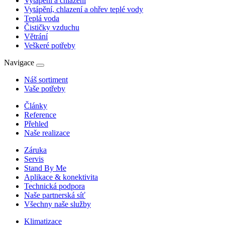
Vytápění a chlazení
Vytápění, chlazení a ohřev teplé vody
Teplá voda
Čističky vzduchu
Větrání
Veškeré potřeby
Navigace
Náš sortiment
Vaše potřeby
Články
Reference
Přehled
Naše realizace
Záruka
Servis
Stand By Me
Aplikace & konektivita
Technická podpora
Naše partnerská síť
Všechny naše služby
Klimatizace