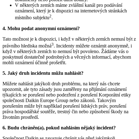
V některých zemích máme zvláštní kanál pro podávání
oznámení, který je k dispozici na internetových stránkách
2
místního subjektu
.
4. Mohu podat anonymní oznámení?
Tato možnost je k dispozici, i když v některých zemích nemusí být z
3
právního hlediska možná
. Incidenty můžete oznámit anonymně, i
když v některých zemích to nemusí být povoleno. Žádáme vás o
poskytnutí dostatečně podrobných a věcných informací, abychom
mohli oznámení účinně prošetřit.
5. Jaký druh incidentu můžu nahlásit?
Můžete nahlásit jakýkoli druh problému, na který nás chcete
upozornit, ale tyto zásady jsou zaměřeny na přijímání oznámení
týkajících se porušení nebo podezření z porušení Korporátní etiky
společnosti Daikin Europe Group nebo zákonů. Takovým
porušením může být například porušení lidských práv, porušení
práva hospodářské soutěže, trestný čin nebo způsobení škody na
životním prostředí.
6. Budu chráněn(a), pokud nahlásím nějaký incident?
Společnost Daikin se zavazuje chránit vás před jakýmkoli