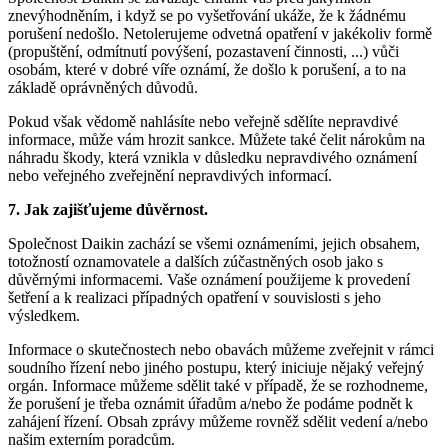
znevýhodněním, i když se po vyšetřování ukáže, že k žádnému
porušení nedošlo. Netolerujeme odvetná opatření v jakékoliv formě
(propuštění, odmítnutí povýšení, pozastavení činnosti, ...) vůči
osobám, které v dobré víře oznámí, že došlo k porušení, a to na
základě oprávněných důvodů.
Pokud však vědomě nahlásíte nebo veřejně sdělíte nepravdivé
informace, může vám hrozit sankce. Můžete také čelit nárokům na
náhradu škody, která vznikla v důsledku nepravdivého oznámení
nebo veřejného zveřejnění nepravdivých informací.
7. Jak zajišťujeme důvěrnost.
Společnost Daikin zachází se všemi oznámeními, jejich obsahem,
totožností oznamovatele a dalších zúčastněných osob jako s
důvěrnými informacemi. Vaše oznámení použijeme k provedení
šetření a k realizaci případných opatření v souvislosti s jeho
výsledkem.
Informace o skutečnostech nebo obavách můžeme zveřejnit v rámci
soudního řízení nebo jiného postupu, který iniciuje nějaký veřejný
orgán. Informace můžeme sdělit také v případě, že se rozhodneme,
že porušení je třeba oznámit úřadům a/nebo že podáme podnět k
zahájení řízení. Obsah zprávy můžeme rovněž sdělit vedení a/nebo
našim externím poradcům.