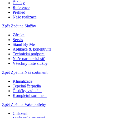
Články
Reference
Přehled
Naše realizace
Zpět
Zpět na Služby
Záruka
Servis
Stand By Me
Aplikace & konektivita
Technická podpora
Naše partnerská síť
Všechny naše služby
Zpět
Zpět na Náš sortiment
Klimatizace
Tepelná čerpadla
Čističky vzduchu
Kompletní sortiment
Zpět
Zpět na Vaše potřeby
Chlazení