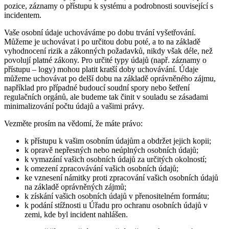
pozice, záznamy o přístupu k systému a podrobnosti související s
incidentem.
Vaše osobní údaje uchováváme po dobu trvání vyšetřování.
Můžeme je uchovávat i po určitou dobu poté, a to na základě
vyhodnocení rizik a zákonných požadavků, nikdy však déle, než
povolují platné zákony. Pro určité typy údajů (např. záznamy o
přístupu – logy) mohou platit kratší doby uchovávání. Údaje
můžeme uchovávat po delší dobu na základě oprávněného zájmu,
například pro případné budoucí soudní spory nebo šetření
regulačních orgánů, ale budeme tak činit v souladu se zásadami
minimalizování počtu údajů a vašimi právy.
Vezměte prosím na vědomí, že máte právo:
k přístupu k vašim osobním údajům a obdržet jejich kopii;
k opravě nepřesných nebo neúplných osobních údajů;
k vymazání vašich osobních údajů za určitých okolností;
k omezení zpracovávání vašich osobních údajů;
ke vznesení námitky proti zpracování vašich osobních údajů
na základě oprávněných zájmů;
k získání vašich osobních údajů v přenositelném formátu;
k podání stížnosti u Úřadu pro ochranu osobních údajů v
zemi, kde byl incident nahlášen.