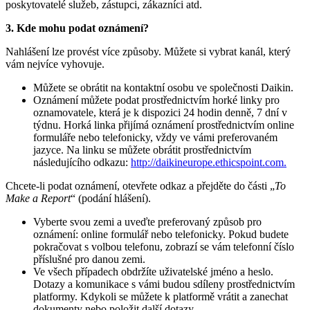
poskytovatelé služeb, zástupci, zákazníci atd.
3. Kde mohu podat oznámení?
Nahlášení lze provést více způsoby. Můžete si vybrat kanál, který
vám nejvíce vyhovuje.
Můžete se obrátit na kontaktní osobu ve společnosti Daikin.
Oznámení můžete podat prostřednictvím horké linky pro
oznamovatele, která je k dispozici 24 hodin denně, 7 dní v
týdnu. Horká linka přijímá oznámení prostřednictvím online
formuláře nebo telefonicky, vždy ve vámi preferovaném
jazyce. Na linku se můžete obrátit prostřednictvím
následujícího odkazu:
http://daikineurope.ethicspoint.com.
Chcete-li podat oznámení, otevřete odkaz a přejděte do části „
To
Make a Report
“ (podání hlášení).
Vyberte svou zemi a uveďte preferovaný způsob pro
oznámení: online formulář nebo telefonicky. Pokud budete
pokračovat s volbou telefonu, zobrazí se vám telefonní číslo
příslušné pro danou zemi.
Ve všech případech obdržíte uživatelské jméno a heslo.
Dotazy a komunikace s vámi budou sdíleny prostřednictvím
platformy. Kdykoli se můžete k platformě vrátit a zanechat
dokumenty nebo položit další dotazy.