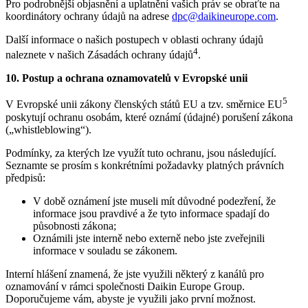
Pro podrobnější objasnění a uplatnění vašich práv se obraťte na
koordinátory ochrany údajů na adrese
dpc@daikineurope.com
.
Další informace o našich postupech v oblasti ochrany údajů
4
naleznete v našich Zásadách ochrany údajů
.
10. Postup a ochrana oznamovatelů v Evropské unii
5
V Evropské unii zákony členských států EU a tzv. směrnice EU
poskytují ochranu osobám, které oznámí (údajné) porušení zákona
(„whistleblowing“).
Podmínky, za kterých lze využít tuto ochranu, jsou následující.
Seznamte se prosím s konkrétními požadavky platných právních
předpisů:
V době oznámení jste museli mít důvodné podezření, že
informace jsou pravdivé a že tyto informace spadají do
působnosti zákona;
Oznámili jste interně nebo externě nebo jste zveřejnili
informace v souladu se zákonem.
Interní hlášení znamená, že jste využili některý z kanálů pro
oznamování v rámci společnosti Daikin Europe Group.
Doporučujeme vám, abyste je využili jako první možnost.