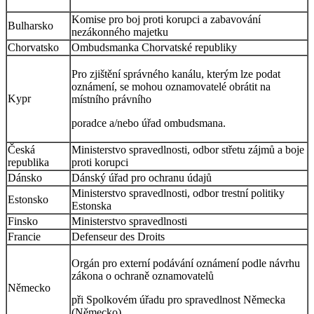
Komise pro boj proti korupci a zabavování
Bulharsko
nezákonného majetku
Chorvatsko
Ombudsmanka Chorvatské republiky
Pro zjištění správného kanálu, kterým lze podat
oznámení, se mohou oznamovatelé obrátit na
Kypr
místního právního
poradce a/nebo úřad ombudsmana.
Česká
Ministerstvo spravedlnosti, odbor střetu zájmů a boje
republika
proti korupci
Dánsko
Dánský úřad pro ochranu údajů
Ministerstvo spravedlnosti, odbor trestní politiky
Estonsko
Estonska
Finsko
Ministerstvo spravedlnosti
Francie
Defenseur des Droits
Orgán pro externí podávání oznámení podle návrhu
zákona o ochraně oznamovatelů
Německo
při Spolkovém úřadu pro spravedlnost Německa
(Německo).