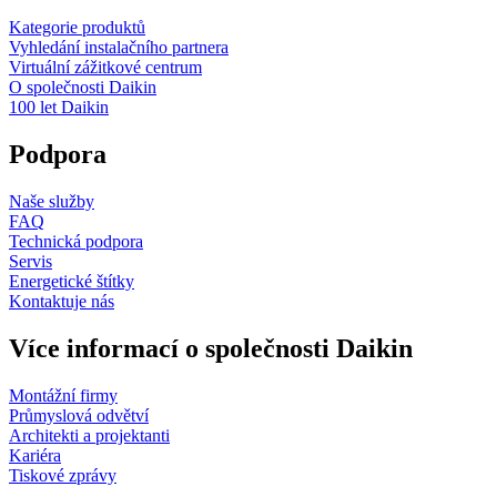
Kategorie produktů
Vyhledání instalačního partnera
Virtuální zážitkové centrum
O společnosti Daikin
100 let Daikin
Podpora
Naše služby
FAQ
Technická podpora
Servis
Energetické štítky
Kontaktuje nás
Více informací o společnosti Daikin
Montážní firmy
Průmyslová odvětví
Architekti a projektanti
Kariéra
Tiskové zprávy