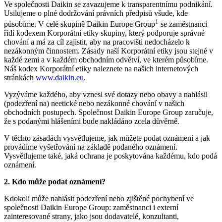
Ve společnosti Daikin se zavazujeme k transparentnímu podnikání.
Usilujeme o plné dodržování právních předpisů všude, kde
1
působíme. V celé skupině Daikin Europe Group
se zaměstnanci
řídí kodexem Korporátní etiky skupiny, který podporuje správné
chování a má za cíl zajistit, aby na pracovišti nedocházelo k
nezákonným činnostem. Zásady naší Korporátní etiky jsou stejné v
každé zemi a v každém obchodním odvětví, ve kterém působíme.
Náš kodex Korporátní etiky naleznete na našich internetových
stránkách
www.daikin.eu
.
Vyzýváme každého, aby vznesl své dotazy nebo obavy a nahlásil
(podezření na) neetické nebo nezákonné chování v našich
obchodních postupech. Společnost Daikin Europe Group zaručuje,
že s podanými hlášeními bude nakládáno zcela důvěrně.
V těchto zásadách vysvětlujeme, jak můžete podat oznámení a jak
provádíme vyšetřování na základě podaného oznámení.
Vysvětlujeme také, jaká ochrana je poskytována každému, kdo podá
oznámení.
2. Kdo může podat oznámení?
Kdokoli může nahlásit podezření nebo zjištěné pochybení ve
společnosti Daikin Europe Group: zaměstnanci i externí
zainteresované strany, jako jsou dodavatelé, konzultanti,