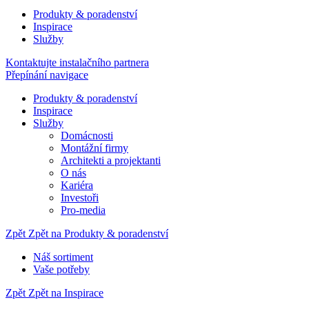
Produkty & poradenství
Inspirace
Služby
Kontaktujte instalačního partnera
Přepínání navigace
Produkty & poradenství
Inspirace
Služby
Domácnosti
Montážní firmy
Architekti a projektanti
O nás
Kariéra
Investoři
Pro-media
Zpět
Zpět na Produkty & poradenství
Náš sortiment
Vaše potřeby
Zpět
Zpět na Inspirace