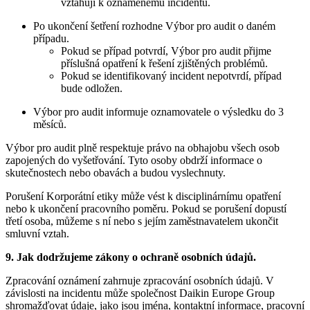
vztahují k oznámenému incidentu.
Po ukončení šetření rozhodne Výbor pro audit o daném
případu.
Pokud se případ potvrdí, Výbor pro audit přijme
příslušná opatření k řešení zjištěných problémů.
Pokud se identifikovaný incident nepotvrdí, případ
bude odložen.
Výbor pro audit informuje oznamovatele o výsledku do 3
měsíců.
Výbor pro audit plně respektuje právo na obhajobu všech osob
zapojených do vyšetřování. Tyto osoby obdrží informace o
skutečnostech nebo obavách a budou vyslechnuty.
Porušení Korporátní etiky může vést k disciplinárnímu opatření
nebo k ukončení pracovního poměru. Pokud se porušení dopustí
třetí osoba, můžeme s ní nebo s jejím zaměstnavatelem ukončit
smluvní vztah.
9. Jak dodržujeme zákony o ochraně osobních údajů.
Zpracování oznámení zahrnuje zpracování osobních údajů. V
závislosti na incidentu může společnost Daikin Europe Group
shromažďovat údaje, jako jsou jména, kontaktní informace, pracovní