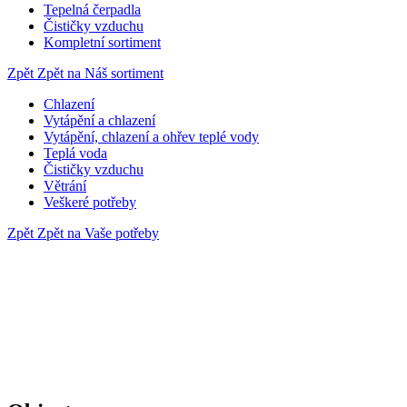
Tepelná čerpadla
Čističky vzduchu
Kompletní sortiment
Zpět
Zpět na Náš sortiment
Chlazení
Vytápění a chlazení
Vytápění, chlazení a ohřev teplé vody
Teplá voda
Čističky vzduchu
Větrání
Veškeré potřeby
Zpět
Zpět na Vaše potřeby