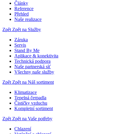
Články
Reference
Přehled
Naše realizace
Zpět
Zpět na Služby
Záruka
Servis
Stand By Me
Aplikace & konektivita
Technická podpora
Naše partnerská síť
Všechny naše služby
Zpět
Zpět na Náš sortiment
Klimatizace
Tepelná čerpadla
Čističky vzduchu
Kompletní sortiment
Zpět
Zpět na Vaše potřeby
Chlazení