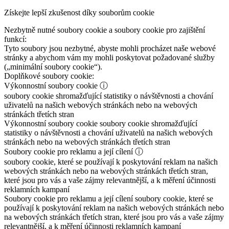
Získejte lepší zkušenost díky souborům cookie
Nezbytně nutné soubory cookie a soubory cookie pro zajištění
funkcí:
Tyto soubory jsou nezbytné, abyste mohli procházet naše webové
stránky a abychom vám my mohli poskytovat požadované služby
(„minimální soubory cookie“).
Doplňkové soubory cookie:
Výkonnostní soubory cookie
ⓘ
soubory cookie shromažďující statistiky o návštěvnosti a chování
uživatelů na našich webových stránkách nebo na webových
stránkách třetích stran
Výkonnostní soubory cookie
soubory cookie shromažďující
statistiky o návštěvnosti a chování uživatelů na našich webových
stránkách nebo na webových stránkách třetích stran
Soubory cookie pro reklamu a její cílení
ⓘ
soubory cookie, které se používají k poskytování reklam na našich
webových stránkách nebo na webových stránkách třetích stran,
které jsou pro vás a vaše zájmy relevantnější, a k měření účinnosti
reklamních kampaní
Soubory cookie pro reklamu a její cílení
soubory cookie, které se
používají k poskytování reklam na našich webových stránkách nebo
na webových stránkách třetích stran, které jsou pro vás a vaše zájmy
relevantnější, a k měření účinnosti reklamních kampaní