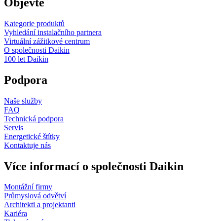
Objevte
Kategorie produktů
Vyhledání instalačního partnera
Virtuální zážitkové centrum
O společnosti Daikin
100 let Daikin
Podpora
Naše služby
FAQ
Technická podpora
Servis
Energetické štítky
Kontaktuje nás
Více informací o společnosti Daikin
Montážní firmy
Průmyslová odvětví
Architekti a projektanti
Kariéra