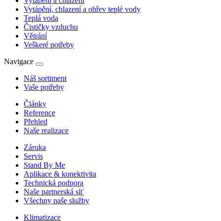
Vytápění a chlazení
Vytápění, chlazení a ohřev teplé vody
Teplá voda
Čističky vzduchu
Větrání
Veškeré potřeby
Navigace
Náš sortiment
Vaše potřeby
Články
Reference
Přehled
Naše realizace
Záruka
Servis
Stand By Me
Aplikace & konektivita
Technická podpora
Naše partnerská síť
Všechny naše služby
Klimatizace