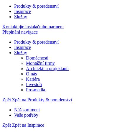
Produkty & poradenství
Inspirace
Služby
Kontaktujte instalačního partnera
Přepínání navigace
Produkty & poradenství
Inspirace
Služby
Domácnosti
Montážní firmy
Architekti a projektanti
O nás
Kariéra
Investoři
Pro-media
Zpět
Zpět na Produkty & poradenství
Náš sortiment
Vaše potřeby
Zpět
Zpět na Inspirace