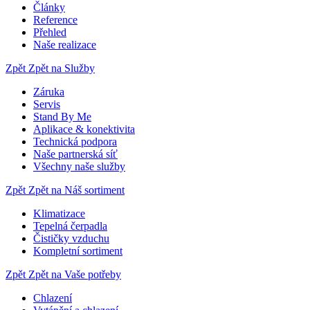
Články
Reference
Přehled
Naše realizace
Zpět
Zpět na Služby
Záruka
Servis
Stand By Me
Aplikace & konektivita
Technická podpora
Naše partnerská síť
Všechny naše služby
Zpět
Zpět na Náš sortiment
Klimatizace
Tepelná čerpadla
Čističky vzduchu
Kompletní sortiment
Zpět
Zpět na Vaše potřeby
Chlazení