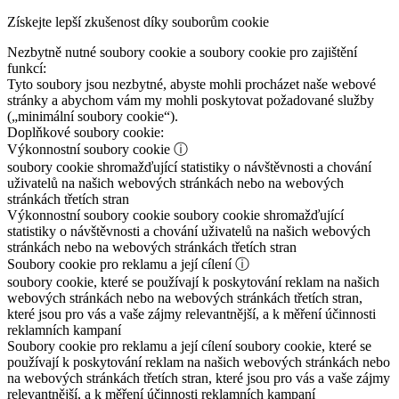
Získejte lepší zkušenost díky souborům cookie
Nezbytně nutné soubory cookie a soubory cookie pro zajištění
funkcí:
Tyto soubory jsou nezbytné, abyste mohli procházet naše webové
stránky a abychom vám my mohli poskytovat požadované služby
(„minimální soubory cookie“).
Doplňkové soubory cookie:
Výkonnostní soubory cookie
ⓘ
soubory cookie shromažďující statistiky o návštěvnosti a chování
uživatelů na našich webových stránkách nebo na webových
stránkách třetích stran
Výkonnostní soubory cookie
soubory cookie shromažďující
statistiky o návštěvnosti a chování uživatelů na našich webových
stránkách nebo na webových stránkách třetích stran
Soubory cookie pro reklamu a její cílení
ⓘ
soubory cookie, které se používají k poskytování reklam na našich
webových stránkách nebo na webových stránkách třetích stran,
které jsou pro vás a vaše zájmy relevantnější, a k měření účinnosti
reklamních kampaní
Soubory cookie pro reklamu a její cílení
soubory cookie, které se
používají k poskytování reklam na našich webových stránkách nebo
na webových stránkách třetích stran, které jsou pro vás a vaše zájmy
relevantnější, a k měření účinnosti reklamních kampaní