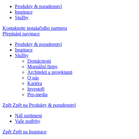
Produkty & poradenství
Inspirace
Služby
Kontaktujte instalačního partnera
Přepínání navigace
Produkty & poradenství
Inspirace
Služby
Domácnosti
Montážní firmy
Architekti a projektanti
O nás
Kariéra
Investoři
Pro-media
Zpět
Zpět na Produkty & poradenství
Náš sortiment
Vaše potřeby
Zpět
Zpět na Inspirace