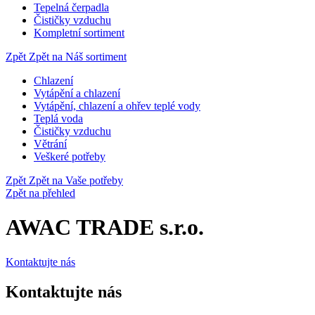
Tepelná čerpadla
Čističky vzduchu
Kompletní sortiment
Zpět
Zpět na Náš sortiment
Chlazení
Vytápění a chlazení
Vytápění, chlazení a ohřev teplé vody
Teplá voda
Čističky vzduchu
Větrání
Veškeré potřeby
Zpět
Zpět na Vaše potřeby
Zpět na přehled
AWAC TRADE s.r.o.
Kontaktujte nás
Kontaktujte nás