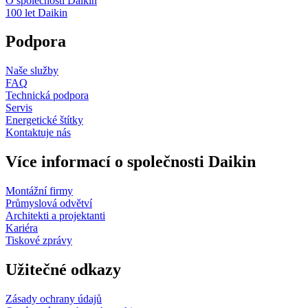
O společnosti Daikin
100 let Daikin
Podpora
Naše služby
FAQ
Technická podpora
Servis
Energetické štítky
Kontaktuje nás
Více informací o společnosti Daikin
Montážní firmy
Průmyslová odvětví
Architekti a projektanti
Kariéra
Tiskové zprávy
Užitečné odkazy
Zásady ochrany údajů