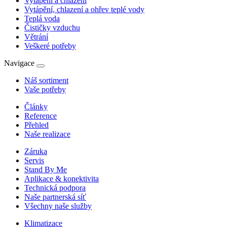
Vytápění a chlazení
Vytápění, chlazení a ohřev teplé vody
Teplá voda
Čističky vzduchu
Větrání
Veškeré potřeby
Navigace
Náš sortiment
Vaše potřeby
Články
Reference
Přehled
Naše realizace
Záruka
Servis
Stand By Me
Aplikace & konektivita
Technická podpora
Naše partnerská síť
Všechny naše služby
Klimatizace