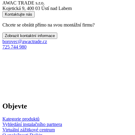
AWAC TRADE s.r.o.
Kojetická 9, 400 03 Ústí nad Labem
Kontaktujte nás
Chcete se obrátit přímo na svou montážní firmu?
Zobrazit kontaktní informace
borovec@awactrade.cz
725 744 980
Objevte
Kategorie produktů
Vyhledání instalačního partnera
Virtuální zážitkové centrum