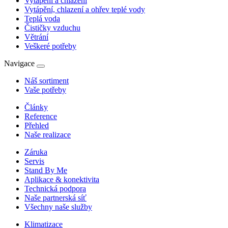
Vytápění a chlazení
Vytápění, chlazení a ohřev teplé vody
Teplá voda
Čističky vzduchu
Větrání
Veškeré potřeby
Navigace
Náš sortiment
Vaše potřeby
Články
Reference
Přehled
Naše realizace
Záruka
Servis
Stand By Me
Aplikace & konektivita
Technická podpora
Naše partnerská síť
Všechny naše služby
Klimatizace