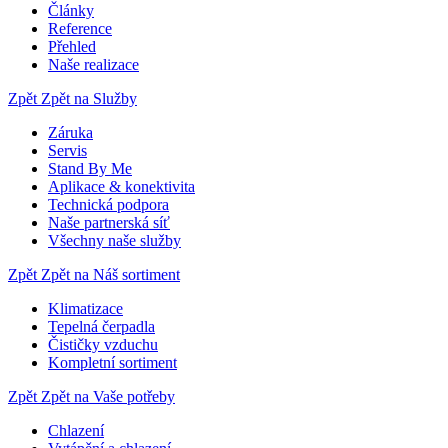
Články
Reference
Přehled
Naše realizace
Zpět
Zpět na Služby
Záruka
Servis
Stand By Me
Aplikace & konektivita
Technická podpora
Naše partnerská síť
Všechny naše služby
Zpět
Zpět na Náš sortiment
Klimatizace
Tepelná čerpadla
Čističky vzduchu
Kompletní sortiment
Zpět
Zpět na Vaše potřeby
Chlazení