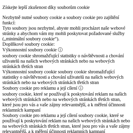
Získejte lepší zkušenost díky souborům cookie
Nezbytně nutné soubory cookie a soubory cookie pro zajištění
funkcí:
Tyto soubory jsou nezbytné, abyste mohli procházet naše webové
stránky a abychom vám my mohli poskytovat požadované služby
(„minimální soubory cookie“).
Doplňkové soubory cookie:
Výkonnostní soubory cookie
ⓘ
soubory cookie shromažďující statistiky o návštěvnosti a chování
uživatelů na našich webových stránkách nebo na webových
stránkách třetích stran
Výkonnostní soubory cookie
soubory cookie shromažďující
statistiky o návštěvnosti a chování uživatelů na našich webových
stránkách nebo na webových stránkách třetích stran
Soubory cookie pro reklamu a její cílení
ⓘ
soubory cookie, které se používají k poskytování reklam na našich
webových stránkách nebo na webových stránkách třetích stran,
které jsou pro vás a vaše zájmy relevantnější, a k měření účinnosti
reklamních kampaní
Soubory cookie pro reklamu a její cílení
soubory cookie, které se
používají k poskytování reklam na našich webových stránkách nebo
na webových stránkách třetích stran, které jsou pro vás a vaše zájmy
relevantnější, a k měření účinnosti reklamních kampaní