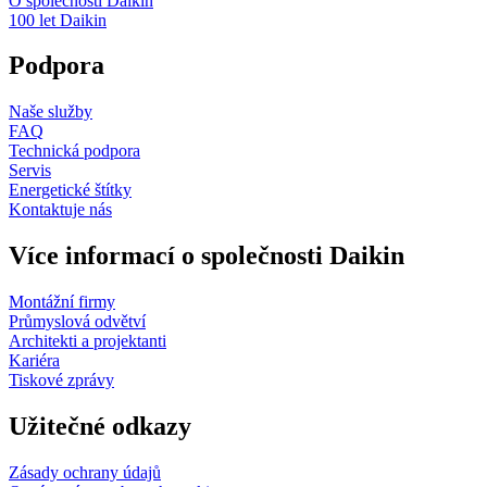
O společnosti Daikin
100 let Daikin
Podpora
Naše služby
FAQ
Technická podpora
Servis
Energetické štítky
Kontaktuje nás
Více informací o společnosti Daikin
Montážní firmy
Průmyslová odvětví
Architekti a projektanti
Kariéra
Tiskové zprávy
Užitečné odkazy
Zásady ochrany údajů