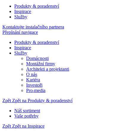
Produkty & poradenství
Inspirace
Služby
Kontaktujte instalačního partnera
Přepínání navigace
Produkty & poradenství
Inspirace
Služby
Domácnosti
Montážní firmy
Architekti a projektanti
O nás
Kariéra
Investoři
Pro-media
Zpět
Zpět na Produkty & poradenství
Náš sortiment
Vaše potřeby
Zpět
Zpět na Inspirace