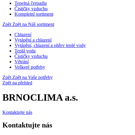
Tepelná čerpadla
Čističky vzduchu
Kompletní sortiment
Zpět
Zpět na Náš sortiment
Chlazení
Vytápění a chlazení
Vytápění, chlazení a ohřev teplé vody
Teplá voda
Čističky vzduchu
Větrání
Veškeré potřeby
Zpět
Zpět na Vaše potřeby
Zpět na přehled
BRNOCLIMA a.s.
Kontaktujte nás
Kontaktujte nás