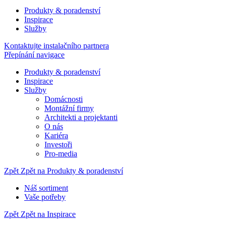
Produkty & poradenství
Inspirace
Služby
Kontaktujte instalačního partnera
Přepínání navigace
Produkty & poradenství
Inspirace
Služby
Domácnosti
Montážní firmy
Architekti a projektanti
O nás
Kariéra
Investoři
Pro-media
Zpět
Zpět na Produkty & poradenství
Náš sortiment
Vaše potřeby
Zpět
Zpět na Inspirace