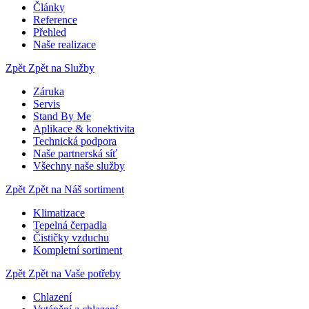
Články
Reference
Přehled
Naše realizace
Zpět
Zpět na Služby
Záruka
Servis
Stand By Me
Aplikace & konektivita
Technická podpora
Naše partnerská síť
Všechny naše služby
Zpět
Zpět na Náš sortiment
Klimatizace
Tepelná čerpadla
Čističky vzduchu
Kompletní sortiment
Zpět
Zpět na Vaše potřeby
Chlazení