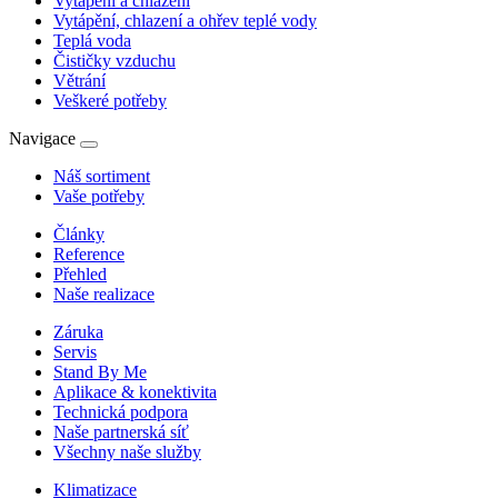
Vytápění a chlazení
Vytápění, chlazení a ohřev teplé vody
Teplá voda
Čističky vzduchu
Větrání
Veškeré potřeby
Navigace
Náš sortiment
Vaše potřeby
Články
Reference
Přehled
Naše realizace
Záruka
Servis
Stand By Me
Aplikace & konektivita
Technická podpora
Naše partnerská síť
Všechny naše služby
Klimatizace