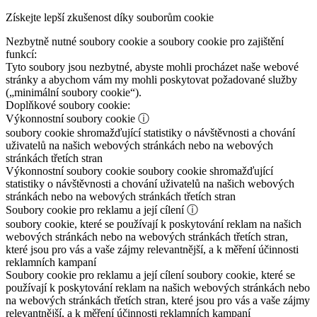
Získejte lepší zkušenost díky souborům cookie
Nezbytně nutné soubory cookie a soubory cookie pro zajištění
funkcí:
Tyto soubory jsou nezbytné, abyste mohli procházet naše webové
stránky a abychom vám my mohli poskytovat požadované služby
(„minimální soubory cookie“).
Doplňkové soubory cookie:
Výkonnostní soubory cookie
ⓘ
soubory cookie shromažďující statistiky o návštěvnosti a chování
uživatelů na našich webových stránkách nebo na webových
stránkách třetích stran
Výkonnostní soubory cookie
soubory cookie shromažďující
statistiky o návštěvnosti a chování uživatelů na našich webových
stránkách nebo na webových stránkách třetích stran
Soubory cookie pro reklamu a její cílení
ⓘ
soubory cookie, které se používají k poskytování reklam na našich
webových stránkách nebo na webových stránkách třetích stran,
které jsou pro vás a vaše zájmy relevantnější, a k měření účinnosti
reklamních kampaní
Soubory cookie pro reklamu a její cílení
soubory cookie, které se
používají k poskytování reklam na našich webových stránkách nebo
na webových stránkách třetích stran, které jsou pro vás a vaše zájmy
relevantnější, a k měření účinnosti reklamních kampaní