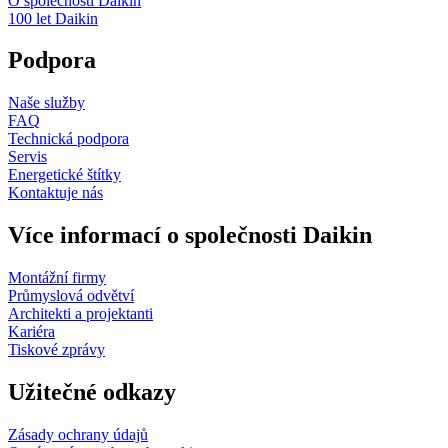
O společnosti Daikin
100 let Daikin
Podpora
Naše služby
FAQ
Technická podpora
Servis
Energetické štítky
Kontaktuje nás
Více informací o společnosti Daikin
Montážní firmy
Průmyslová odvětví
Architekti a projektanti
Kariéra
Tiskové zprávy
Užitečné odkazy
Zásady ochrany údajů