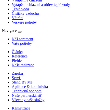
Vytápění a chlazení
Vytápění, chlazení a ohřev teplé vody
Teplá voda
Čističky vzduchu
Větrání
Veškeré potřeby
Navigace
Náš sortiment
Vaše potřeby
Články
Reference
Přehled
Naše realizace
Záruka
Servis
Stand By Me
Aplikace & konektivita
Technická podpora
Naše partnerská síť
Všechny naše služby
Klimatizace