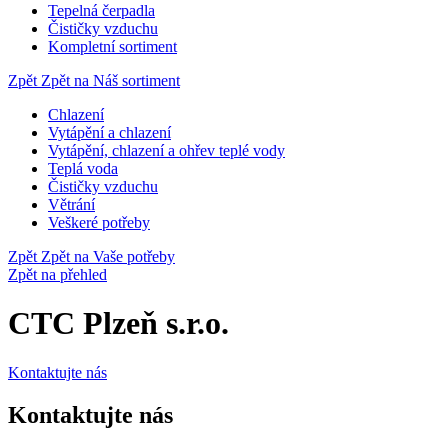
Tepelná čerpadla
Čističky vzduchu
Kompletní sortiment
Zpět
Zpět na Náš sortiment
Chlazení
Vytápění a chlazení
Vytápění, chlazení a ohřev teplé vody
Teplá voda
Čističky vzduchu
Větrání
Veškeré potřeby
Zpět
Zpět na Vaše potřeby
Zpět na přehled
CTC Plzeň s.r.o.
Kontaktujte nás
Kontaktujte nás