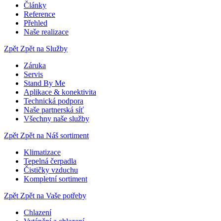
Články
Reference
Přehled
Naše realizace
Zpět
Zpět na Služby
Záruka
Servis
Stand By Me
Aplikace & konektivita
Technická podpora
Naše partnerská síť
Všechny naše služby
Zpět
Zpět na Náš sortiment
Klimatizace
Tepelná čerpadla
Čističky vzduchu
Kompletní sortiment
Zpět
Zpět na Vaše potřeby
Chlazení