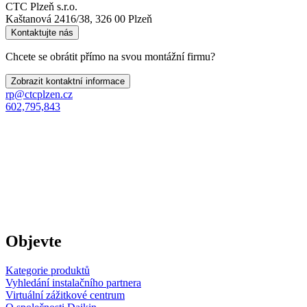
CTC Plzeň s.r.o.
Kaštanová 2416/38, 326 00 Plzeň
Kontaktujte nás
Chcete se obrátit přímo na svou montážní firmu?
Zobrazit kontaktní informace
rp@ctcplzen.cz
602,795,843
Objevte
Kategorie produktů
Vyhledání instalačního partnera
Virtuální zážitkové centrum