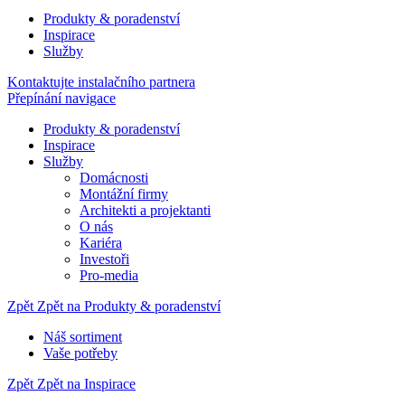
Produkty & poradenství
Inspirace
Služby
Kontaktujte instalačního partnera
Přepínání navigace
Produkty & poradenství
Inspirace
Služby
Domácnosti
Montážní firmy
Architekti a projektanti
O nás
Kariéra
Investoři
Pro-media
Zpět
Zpět na Produkty & poradenství
Náš sortiment
Vaše potřeby
Zpět
Zpět na Inspirace