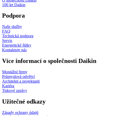
O společnosti Daikin
100 let Daikin
Podpora
Naše služby
FAQ
Technická podpora
Servis
Energetické štítky
Kontaktuje nás
Více informací o společnosti Daikin
Montážní firmy
Průmyslová odvětví
Architekti a projektanti
Kariéra
Tiskové zprávy
Užitečné odkazy
Zásady ochrany údajů