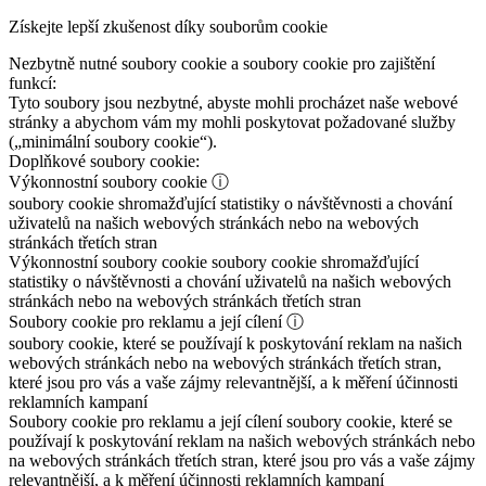
Získejte lepší zkušenost díky souborům cookie
Nezbytně nutné soubory cookie a soubory cookie pro zajištění
funkcí:
Tyto soubory jsou nezbytné, abyste mohli procházet naše webové
stránky a abychom vám my mohli poskytovat požadované služby
(„minimální soubory cookie“).
Doplňkové soubory cookie:
Výkonnostní soubory cookie
ⓘ
soubory cookie shromažďující statistiky o návštěvnosti a chování
uživatelů na našich webových stránkách nebo na webových
stránkách třetích stran
Výkonnostní soubory cookie
soubory cookie shromažďující
statistiky o návštěvnosti a chování uživatelů na našich webových
stránkách nebo na webových stránkách třetích stran
Soubory cookie pro reklamu a její cílení
ⓘ
soubory cookie, které se používají k poskytování reklam na našich
webových stránkách nebo na webových stránkách třetích stran,
které jsou pro vás a vaše zájmy relevantnější, a k měření účinnosti
reklamních kampaní
Soubory cookie pro reklamu a její cílení
soubory cookie, které se
používají k poskytování reklam na našich webových stránkách nebo
na webových stránkách třetích stran, které jsou pro vás a vaše zájmy
relevantnější, a k měření účinnosti reklamních kampaní