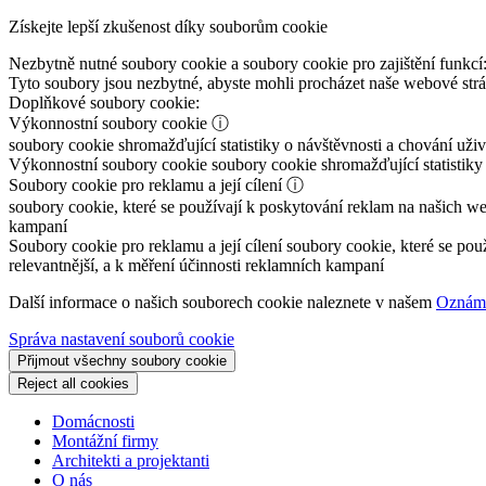
Získejte lepší zkušenost díky souborům cookie
Nezbytně nutné soubory cookie a soubory cookie pro zajištění funkcí
Tyto soubory jsou nezbytné, abyste mohli procházet naše webové st
Doplňkové soubory cookie:
Výkonnostní soubory cookie
ⓘ
soubory cookie shromažďující statistiky o návštěvnosti a chování už
Výkonnostní soubory cookie
soubory cookie shromažďující statistiky
Soubory cookie pro reklamu a její cílení
ⓘ
soubory cookie, které se používají k poskytování reklam na našich we
kampaní
Soubory cookie pro reklamu a její cílení
soubory cookie, které se pou
relevantnější, a k měření účinnosti reklamních kampaní
Další informace o našich souborech cookie naleznete v našem
Oznáme
Správa nastavení souborů cookie
Přijmout všechny soubory cookie
Reject all cookies
Domácnosti
Montážní firmy
Architekti a projektanti
O nás