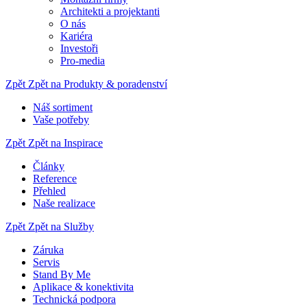
Architekti a projektanti
O nás
Kariéra
Investoři
Pro-media
Zpět
Zpět na Produkty & poradenství
Náš sortiment
Vaše potřeby
Zpět
Zpět na Inspirace
Články
Reference
Přehled
Naše realizace
Zpět
Zpět na Služby
Záruka
Servis
Stand By Me
Aplikace & konektivita
Technická podpora