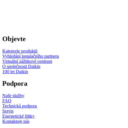
Objevte
Kategorie produktů
Vyhledání instalačního partnera
Virtuální zážitkové centrum
O společnosti Daikin
100 let Daikin
Podpora
Naše služby
FAQ
Technická podpora
Servis
Energetické štítky
Kontaktuje nás