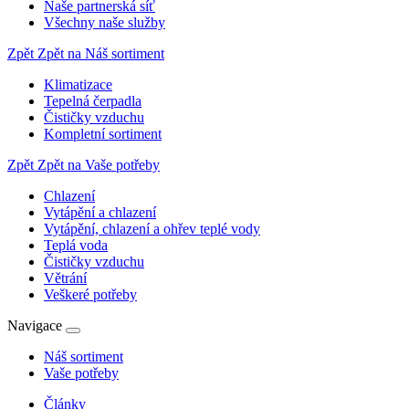
Naše partnerská síť
Všechny naše služby
Zpět
Zpět na Náš sortiment
Klimatizace
Tepelná čerpadla
Čističky vzduchu
Kompletní sortiment
Zpět
Zpět na Vaše potřeby
Chlazení
Vytápění a chlazení
Vytápění, chlazení a ohřev teplé vody
Teplá voda
Čističky vzduchu
Větrání
Veškeré potřeby
Navigace
Náš sortiment
Vaše potřeby
Články