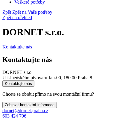
Veškeré potřeby
Zpět
Zpět na Vaše potřeby
Zpět na přehled
DORNET s.r.o.
Kontaktujte nás
Kontaktujte nás
DORNET s.r.o.
U Libeňského pivovaru Jan-00, 180 00 Praha 8
Kontaktujte nás
Chcete se obrátit přímo na svou montážní firmu?
Zobrazit kontaktní informace
dornet@dornet-praha.cz
603 424 706