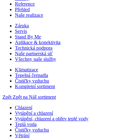
Reference
Přehled
Naše realizace
Záruka
Servis
Stand By Me
Aplikace & konektivita
Technická podpora
Naše partnerská síť
Všechny naše služby
Klimatizace
Tepelná čerpadla
Čističky vzduchu
Kompletní sortiment
Zpět
Zpět na Náš sortiment
Chlazení
Vytápění a chlazení
Vytápění, chlazení a ohřev teplé vody
Teplá voda
Čističky vzduchu
Větrání