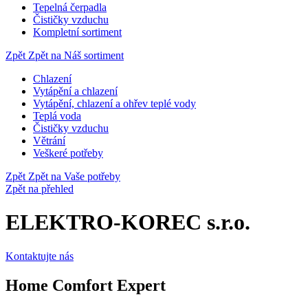
Tepelná čerpadla
Čističky vzduchu
Kompletní sortiment
Zpět
Zpět na Náš sortiment
Chlazení
Vytápění a chlazení
Vytápění, chlazení a ohřev teplé vody
Teplá voda
Čističky vzduchu
Větrání
Veškeré potřeby
Zpět
Zpět na Vaše potřeby
Zpět na přehled
ELEKTRO-KOREC s.r.o.
Kontaktujte nás
Home Comfort Expert