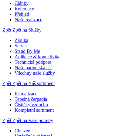
Články
Reference
Přehled
Naše realizace
Zpět
Zpět na Služby
Záruka
Servis
Stand By Me
Aplikace & konektivita
Technická podpora
Naše partnerská síť
Všechny naše služby
Zpět
Zpět na Náš sortiment
Klimatizace
Tepelná čerpadla
Čističky vzduchu
Kompletní sortiment
Zpět
Zpět na Vaše potřeby
Chlazení