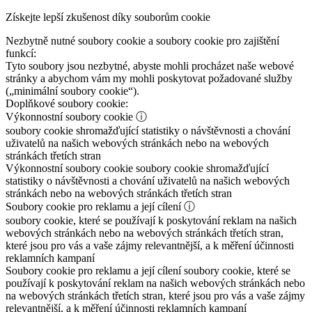
Získejte lepší zkušenost díky souborům cookie
Nezbytně nutné soubory cookie a soubory cookie pro zajištění
funkcí:
Tyto soubory jsou nezbytné, abyste mohli procházet naše webové
stránky a abychom vám my mohli poskytovat požadované služby
(„minimální soubory cookie“).
Doplňkové soubory cookie:
Výkonnostní soubory cookie
ⓘ
soubory cookie shromažďující statistiky o návštěvnosti a chování
uživatelů na našich webových stránkách nebo na webových
stránkách třetích stran
Výkonnostní soubory cookie
soubory cookie shromažďující
statistiky o návštěvnosti a chování uživatelů na našich webových
stránkách nebo na webových stránkách třetích stran
Soubory cookie pro reklamu a její cílení
ⓘ
soubory cookie, které se používají k poskytování reklam na našich
webových stránkách nebo na webových stránkách třetích stran,
které jsou pro vás a vaše zájmy relevantnější, a k měření účinnosti
reklamních kampaní
Soubory cookie pro reklamu a její cílení
soubory cookie, které se
používají k poskytování reklam na našich webových stránkách nebo
na webových stránkách třetích stran, které jsou pro vás a vaše zájmy
relevantnější, a k měření účinnosti reklamních kampaní