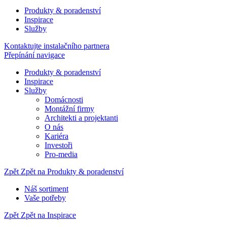
Produkty & poradenství
Inspirace
Služby
Kontaktujte instalačního partnera
Přepínání navigace
Produkty & poradenství
Inspirace
Služby
Domácnosti
Montážní firmy
Architekti a projektanti
O nás
Kariéra
Investoři
Pro-media
Zpět
Zpět na Produkty & poradenství
Náš sortiment
Vaše potřeby
Zpět
Zpět na Inspirace