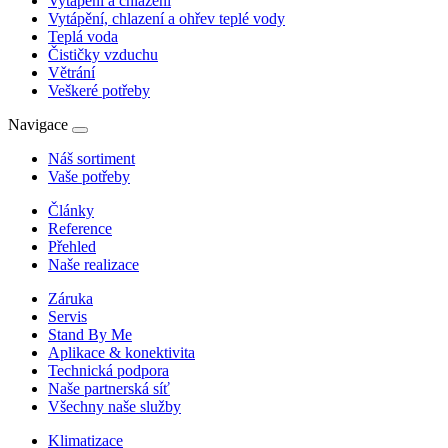
Vytápění a chlazení
Vytápění, chlazení a ohřev teplé vody
Teplá voda
Čističky vzduchu
Větrání
Veškeré potřeby
Navigace
Náš sortiment
Vaše potřeby
Články
Reference
Přehled
Naše realizace
Záruka
Servis
Stand By Me
Aplikace & konektivita
Technická podpora
Naše partnerská síť
Všechny naše služby
Klimatizace