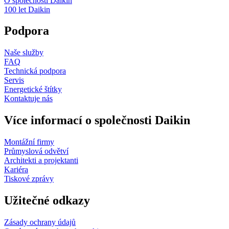
O společnosti Daikin
100 let Daikin
Podpora
Naše služby
FAQ
Technická podpora
Servis
Energetické štítky
Kontaktuje nás
Více informací o společnosti Daikin
Montážní firmy
Průmyslová odvětví
Architekti a projektanti
Kariéra
Tiskové zprávy
Užitečné odkazy
Zásady ochrany údajů