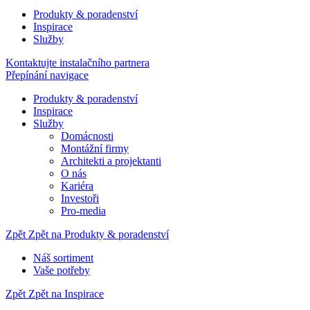
Produkty & poradenství
Inspirace
Služby
Kontaktujte instalačního partnera
Přepínání navigace
Produkty & poradenství
Inspirace
Služby
Domácnosti
Montážní firmy
Architekti a projektanti
O nás
Kariéra
Investoři
Pro-media
Zpět
Zpět na Produkty & poradenství
Náš sortiment
Vaše potřeby
Zpět
Zpět na Inspirace