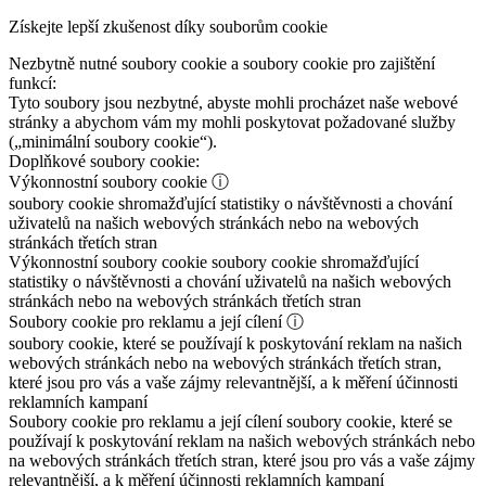
Získejte lepší zkušenost díky souborům cookie
Nezbytně nutné soubory cookie a soubory cookie pro zajištění
funkcí:
Tyto soubory jsou nezbytné, abyste mohli procházet naše webové
stránky a abychom vám my mohli poskytovat požadované služby
(„minimální soubory cookie“).
Doplňkové soubory cookie:
Výkonnostní soubory cookie
ⓘ
soubory cookie shromažďující statistiky o návštěvnosti a chování
uživatelů na našich webových stránkách nebo na webových
stránkách třetích stran
Výkonnostní soubory cookie
soubory cookie shromažďující
statistiky o návštěvnosti a chování uživatelů na našich webových
stránkách nebo na webových stránkách třetích stran
Soubory cookie pro reklamu a její cílení
ⓘ
soubory cookie, které se používají k poskytování reklam na našich
webových stránkách nebo na webových stránkách třetích stran,
které jsou pro vás a vaše zájmy relevantnější, a k měření účinnosti
reklamních kampaní
Soubory cookie pro reklamu a její cílení
soubory cookie, které se
používají k poskytování reklam na našich webových stránkách nebo
na webových stránkách třetích stran, které jsou pro vás a vaše zájmy
relevantnější, a k měření účinnosti reklamních kampaní