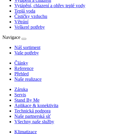
Vytápění a chlazení
Vytápění, chlazení a ohřev teplé vody
Teplá voda
Čističky vzduchu
Větrání
Veškeré potřeby
Navigace
Náš sortiment
Vaše potřeby
Články
Reference
Přehled
Naše realizace
Záruka
Servis
Stand By Me
Aplikace & konektivita
Technická podpora
Naše partnerská síť
Všechny naše služby
Klimatizace