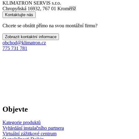
KLIMATRON SERVIS s.r.o.
Chropyňská 16932, 767 01 Kroměříž
Kontaktujte nás
Chcete se obrátit přímo na svou montážní firmu?
Zobrazit kontaktní informace
obchod@klimatron.cz
775 731 781
Objevte
Kategorie produktů
Vyhledání instalačního partnera
Virtuální zážitkové centrum