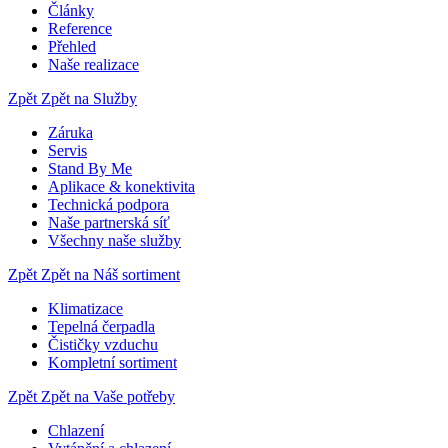
Články
Reference
Přehled
Naše realizace
Zpět
Zpět na Služby
Záruka
Servis
Stand By Me
Aplikace & konektivita
Technická podpora
Naše partnerská síť
Všechny naše služby
Zpět
Zpět na Náš sortiment
Klimatizace
Tepelná čerpadla
Čističky vzduchu
Kompletní sortiment
Zpět
Zpět na Vaše potřeby
Chlazení