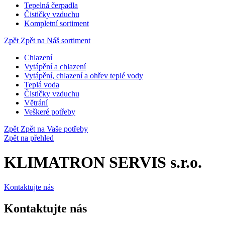
Tepelná čerpadla
Čističky vzduchu
Kompletní sortiment
Zpět
Zpět na Náš sortiment
Chlazení
Vytápění a chlazení
Vytápění, chlazení a ohřev teplé vody
Teplá voda
Čističky vzduchu
Větrání
Veškeré potřeby
Zpět
Zpět na Vaše potřeby
Zpět na přehled
KLIMATRON SERVIS s.r.o.
Kontaktujte nás
Kontaktujte nás