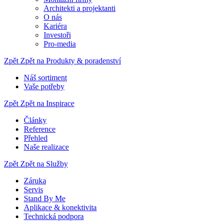
Architekti a projektanti
O nás
Kariéra
Investoři
Pro-media
Zpět
Zpět na Produkty & poradenství
Náš sortiment
Vaše potřeby
Zpět
Zpět na Inspirace
Články
Reference
Přehled
Naše realizace
Zpět
Zpět na Služby
Záruka
Servis
Stand By Me
Aplikace & konektivita
Technická podpora