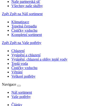
Naše partnerská síť
Všechny naše služby
Zpět
Zpět na Náš sortiment
Klimatizace
Tepelná čerpadla
Čističky vzduchu
Kompletní sortiment
Zpět
Zpět na Vaše potřeby
Chlazení
Vytápění a chlazení
Vytápění, chlazení a ohřev teplé vody
Teplá voda
Čističky vzduchu
Větrání
Veškeré potřeby
Navigace
Náš sortiment
Vaše potřeby
Články