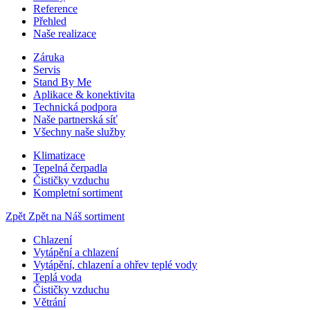
Reference
Přehled
Naše realizace
Záruka
Servis
Stand By Me
Aplikace & konektivita
Technická podpora
Naše partnerská síť
Všechny naše služby
Klimatizace
Tepelná čerpadla
Čističky vzduchu
Kompletní sortiment
Zpět
Zpět na Náš sortiment
Chlazení
Vytápění a chlazení
Vytápění, chlazení a ohřev teplé vody
Teplá voda
Čističky vzduchu
Větrání