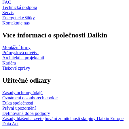
FAQ
Technická podpora
Servis
Energetické štítky
Kontaktuje nás
Více informací o společnosti Daikin
Montážní firmy
Průmyslová odvětví
Architekti a projektanti
Kariéra
Tiskové zprávy
Užitečné odkazy
Zásady ochrany údajů
Oznámení o souborech cookie
Etika společnosti
Právní upozornění
Definovaná doba podpory
Zásady hlášení a zveřejňování zranitelností skupiny Daikin Europe
Data Act