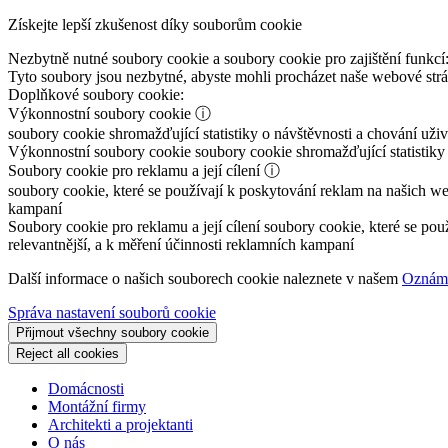
Získejte lepší zkušenost díky souborům cookie
Nezbytně nutné soubory cookie a soubory cookie pro zajištění funkcí
Tyto soubory jsou nezbytné, abyste mohli procházet naše webové st
Doplňkové soubory cookie:
Výkonnostní soubory cookie
ⓘ
soubory cookie shromažďující statistiky o návštěvnosti a chování už
Výkonnostní soubory cookie
soubory cookie shromažďující statistiky
Soubory cookie pro reklamu a její cílení
ⓘ
soubory cookie, které se používají k poskytování reklam na našich we
kampaní
Soubory cookie pro reklamu a její cílení
soubory cookie, které se pou
relevantnější, a k měření účinnosti reklamních kampaní
Další informace o našich souborech cookie naleznete v našem
Oznáme
Správa nastavení souborů cookie
Přijmout všechny soubory cookie
Reject all cookies
Domácnosti
Montážní firmy
Architekti a projektanti
O nás