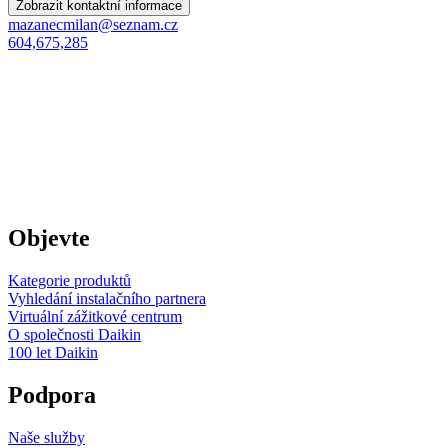
Zobrazit kontaktní informace
mazanecmilan@seznam.cz
604,675,285
Objevte
Kategorie produktů
Vyhledání instalačního partnera
Virtuální zážitkové centrum
O společnosti Daikin
100 let Daikin
Podpora
Naše služby