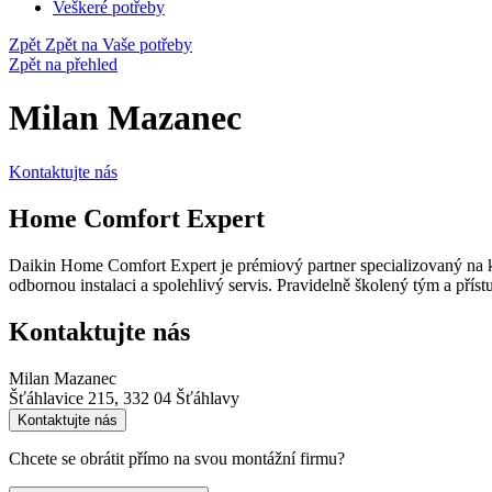
Veškeré potřeby
Zpět
Zpět na Vaše potřeby
Zpět na přehled
Milan Mazanec
Kontaktujte nás
Home Comfort Expert
Daikin Home Comfort Expert je prémiový partner specializovaný na kl
odbornou instalaci a spolehlivý servis. Pravidelně školený tým a př
Kontaktujte nás
Milan Mazanec
Šťáhlavice 215, 332 04 Šťáhlavy
Kontaktujte nás
Chcete se obrátit přímo na svou montážní firmu?