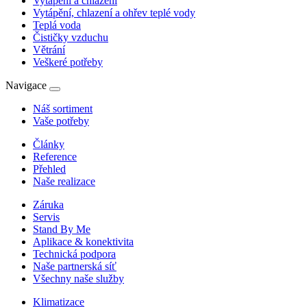
Vytápění a chlazení
Vytápění, chlazení a ohřev teplé vody
Teplá voda
Čističky vzduchu
Větrání
Veškeré potřeby
Navigace
Náš sortiment
Vaše potřeby
Články
Reference
Přehled
Naše realizace
Záruka
Servis
Stand By Me
Aplikace & konektivita
Technická podpora
Naše partnerská síť
Všechny naše služby
Klimatizace