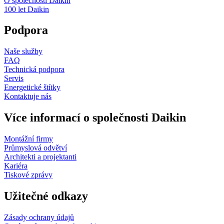
O společnosti Daikin
100 let Daikin
Podpora
Naše služby
FAQ
Technická podpora
Servis
Energetické štítky
Kontaktuje nás
Více informací o společnosti Daikin
Montážní firmy
Průmyslová odvětví
Architekti a projektanti
Kariéra
Tiskové zprávy
Užitečné odkazy
Zásady ochrany údajů