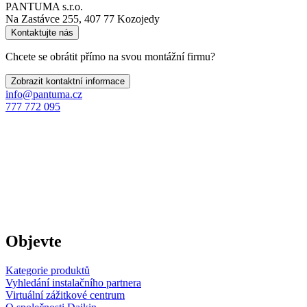
PANTUMA s.r.o.
Na Zastávce 255, 407 77 Kozojedy
Kontaktujte nás
Chcete se obrátit přímo na svou montážní firmu?
Zobrazit kontaktní informace
info@pantuma.cz
777 772 095
Objevte
Kategorie produktů
Vyhledání instalačního partnera
Virtuální zážitkové centrum