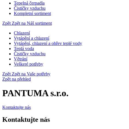
Tepelná čerpadla
Čističky vzduchu
Kompletní sortiment
Zpět
Zpět na Náš sortiment
Chlazení
Vytápění a chlazení
Vytápění, chlazení a ohřev teplé vody
Teplá voda
Čističky vzduchu
Větrání
Veškeré potřeby
Zpět
Zpět na Vaše potřeby
Zpět na přehled
PANTUMA s.r.o.
Kontaktujte nás
Kontaktujte nás