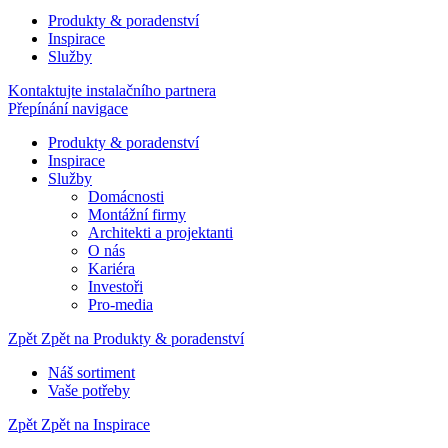
Produkty & poradenství
Inspirace
Služby
Kontaktujte instalačního partnera
Přepínání navigace
Produkty & poradenství
Inspirace
Služby
Domácnosti
Montážní firmy
Architekti a projektanti
O nás
Kariéra
Investoři
Pro-media
Zpět
Zpět na Produkty & poradenství
Náš sortiment
Vaše potřeby
Zpět
Zpět na Inspirace