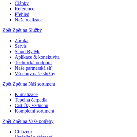
Články
Reference
Přehled
Naše realizace
Zpět
Zpět na Služby
Záruka
Servis
Stand By Me
Aplikace & konektivita
Technická podpora
Naše partnerská síť
Všechny naše služby
Zpět
Zpět na Náš sortiment
Klimatizace
Tepelná čerpadla
Čističky vzduchu
Kompletní sortiment
Zpět
Zpět na Vaše potřeby
Chlazení