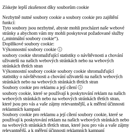
Získejte lepší zkušenost díky souborům cookie
Nezbytně nutné soubory cookie a soubory cookie pro zajištění
funkcí:
Tyto soubory jsou nezbytné, abyste mohli procházet naše webové
stránky a abychom vám my mohli poskytovat požadované služby
(„minimální soubory cookie“).
Doplňkové soubory cookie:
Výkonnostní soubory cookie
ⓘ
soubory cookie shromažďující statistiky o návštěvnosti a chování
uživatelů na našich webových stránkách nebo na webových
stránkách třetích stran
Výkonnostní soubory cookie
soubory cookie shromažďující
statistiky o návštěvnosti a chování uživatelů na našich webových
stránkách nebo na webových stránkách třetích stran
Soubory cookie pro reklamu a její cílení
ⓘ
soubory cookie, které se používají k poskytování reklam na našich
webových stránkách nebo na webových stránkách třetích stran,
které jsou pro vás a vaše zájmy relevantnější, a k měření účinnosti
reklamních kampaní
Soubory cookie pro reklamu a její cílení
soubory cookie, které se
používají k poskytování reklam na našich webových stránkách nebo
na webových stránkách třetích stran, které jsou pro vás a vaše zájmy
relevantnější, a k měření účinnosti reklamních kampaní