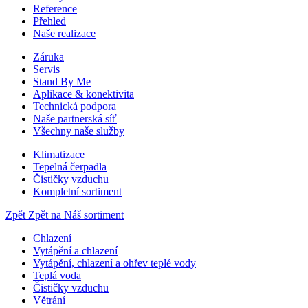
Reference
Přehled
Naše realizace
Záruka
Servis
Stand By Me
Aplikace & konektivita
Technická podpora
Naše partnerská síť
Všechny naše služby
Klimatizace
Tepelná čerpadla
Čističky vzduchu
Kompletní sortiment
Zpět
Zpět na Náš sortiment
Chlazení
Vytápění a chlazení
Vytápění, chlazení a ohřev teplé vody
Teplá voda
Čističky vzduchu
Větrání