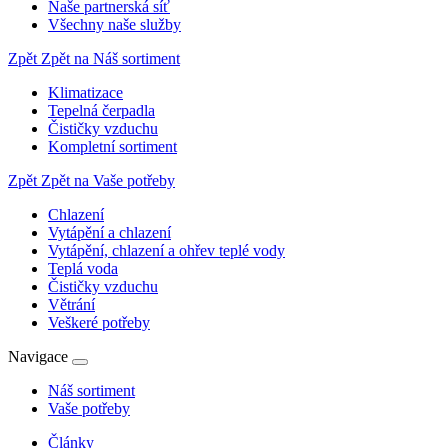
Naše partnerská síť
Všechny naše služby
Zpět
Zpět na Náš sortiment
Klimatizace
Tepelná čerpadla
Čističky vzduchu
Kompletní sortiment
Zpět
Zpět na Vaše potřeby
Chlazení
Vytápění a chlazení
Vytápění, chlazení a ohřev teplé vody
Teplá voda
Čističky vzduchu
Větrání
Veškeré potřeby
Navigace
Náš sortiment
Vaše potřeby
Články