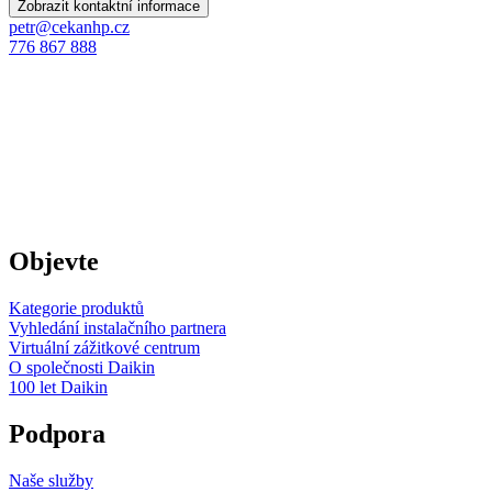
Zobrazit kontaktní informace
petr@cekanhp.cz
776 867 888
Objevte
Kategorie produktů
Vyhledání instalačního partnera
Virtuální zážitkové centrum
O společnosti Daikin
100 let Daikin
Podpora
Naše služby