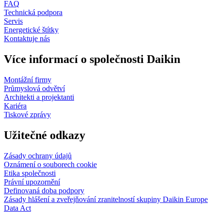
FAQ
Technická podpora
Servis
Energetické štítky
Kontaktuje nás
Více informací o společnosti Daikin
Montážní firmy
Průmyslová odvětví
Architekti a projektanti
Kariéra
Tiskové zprávy
Užitečné odkazy
Zásady ochrany údajů
Oznámení o souborech cookie
Etika společnosti
Právní upozornění
Definovaná doba podpory
Zásady hlášení a zveřejňování zranitelností skupiny Daikin Europe
Data Act