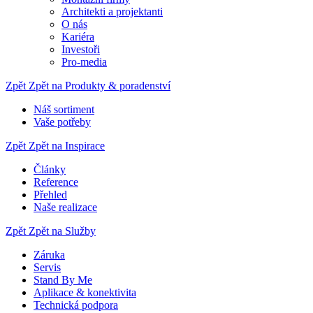
Architekti a projektanti
O nás
Kariéra
Investoři
Pro-media
Zpět
Zpět na Produkty & poradenství
Náš sortiment
Vaše potřeby
Zpět
Zpět na Inspirace
Články
Reference
Přehled
Naše realizace
Zpět
Zpět na Služby
Záruka
Servis
Stand By Me
Aplikace & konektivita
Technická podpora