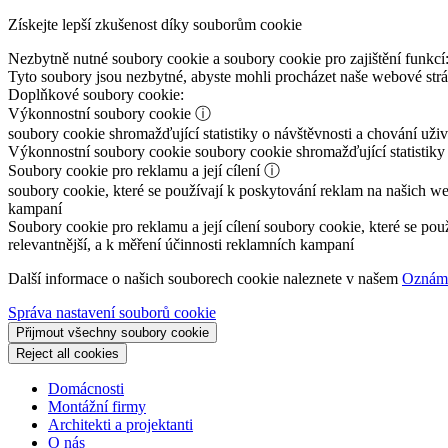
Získejte lepší zkušenost díky souborům cookie
Nezbytně nutné soubory cookie a soubory cookie pro zajištění funkcí
Tyto soubory jsou nezbytné, abyste mohli procházet naše webové st
Doplňkové soubory cookie:
Výkonnostní soubory cookie
ⓘ
soubory cookie shromažďující statistiky o návštěvnosti a chování už
Výkonnostní soubory cookie
soubory cookie shromažďující statistiky
Soubory cookie pro reklamu a její cílení
ⓘ
soubory cookie, které se používají k poskytování reklam na našich we
kampaní
Soubory cookie pro reklamu a její cílení
soubory cookie, které se pou
relevantnější, a k měření účinnosti reklamních kampaní
Další informace o našich souborech cookie naleznete v našem
Oznáme
Správa nastavení souborů cookie
Přijmout všechny soubory cookie
Reject all cookies
Domácnosti
Montážní firmy
Architekti a projektanti
O nás