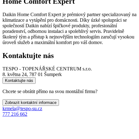
Home Comfort Expert
Daikin Home Comfort Expert je prémiový partner specializovaný na
klimatizace a vytápění pro domácnosti. Díky úzké spolupráci se
společností Daikin nabízí špičkové produkty, profesionální
poradenství, odbornou instalaci a spolehlivý servis. Pravidelně
školený tým a přístup k nejnovějším technologiím zaručují vysokou
úroveň služeb a maximální komfort pro váš domov.
Kontaktujte nás
TESPO - TOPENÁŘSKÉ CENTRUM s.r.o.
8. května 24, 787 01 Šumperk
Kontaktujte nás
Chcete se obrátit přímo na svou montážní firmu?
Zobrazit kontaktní informace
krmela@tespo-su.cz
777 216 662