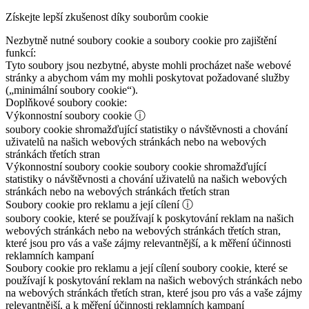
Získejte lepší zkušenost díky souborům cookie
Nezbytně nutné soubory cookie a soubory cookie pro zajištění
funkcí:
Tyto soubory jsou nezbytné, abyste mohli procházet naše webové
stránky a abychom vám my mohli poskytovat požadované služby
(„minimální soubory cookie“).
Doplňkové soubory cookie:
Výkonnostní soubory cookie
ⓘ
soubory cookie shromažďující statistiky o návštěvnosti a chování
uživatelů na našich webových stránkách nebo na webových
stránkách třetích stran
Výkonnostní soubory cookie
soubory cookie shromažďující
statistiky o návštěvnosti a chování uživatelů na našich webových
stránkách nebo na webových stránkách třetích stran
Soubory cookie pro reklamu a její cílení
ⓘ
soubory cookie, které se používají k poskytování reklam na našich
webových stránkách nebo na webových stránkách třetích stran,
které jsou pro vás a vaše zájmy relevantnější, a k měření účinnosti
reklamních kampaní
Soubory cookie pro reklamu a její cílení
soubory cookie, které se
používají k poskytování reklam na našich webových stránkách nebo
na webových stránkách třetích stran, které jsou pro vás a vaše zájmy
relevantnější, a k měření účinnosti reklamních kampaní