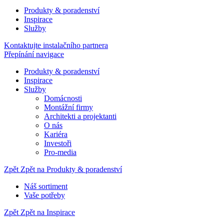
Produkty & poradenství
Inspirace
Služby
Kontaktujte instalačního partnera
Přepínání navigace
Produkty & poradenství
Inspirace
Služby
Domácnosti
Montážní firmy
Architekti a projektanti
O nás
Kariéra
Investoři
Pro-media
Zpět
Zpět na Produkty & poradenství
Náš sortiment
Vaše potřeby
Zpět
Zpět na Inspirace