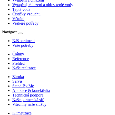
Vytápění a chlazení
Vytápění, chlazení a ohřev teplé vody
Teplá voda
Čističky vzduchu
Větrání
Veškeré potřeby
Navigace
Náš sortiment
Vaše potřeby
Články
Reference
Přehled
Naše realizace
Záruka
Servis
Stand By Me
Aplikace & konektivita
Technická podpora
Naše partnerská síť
Všechny naše služby
Klimatizace