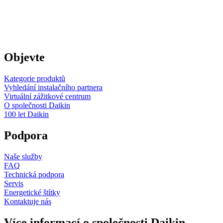
Objevte
Kategorie produktů
Vyhledání instalačního partnera
Virtuální zážitkové centrum
O společnosti Daikin
100 let Daikin
Podpora
Naše služby
FAQ
Technická podpora
Servis
Energetické štítky
Kontaktuje nás
Více informací o společnosti Daikin