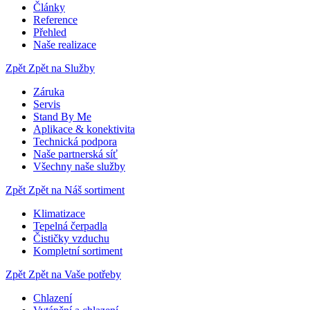
Články
Reference
Přehled
Naše realizace
Zpět
Zpět na Služby
Záruka
Servis
Stand By Me
Aplikace & konektivita
Technická podpora
Naše partnerská síť
Všechny naše služby
Zpět
Zpět na Náš sortiment
Klimatizace
Tepelná čerpadla
Čističky vzduchu
Kompletní sortiment
Zpět
Zpět na Vaše potřeby
Chlazení