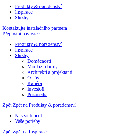
Produkty & poradenství
Inspirace
Služby
Kontaktujte instalačního partnera
Přepínání navigace
Produkty & poradenství
Inspirace
Služby
Domácnosti
Montážní firmy
Architekti a projektanti
O nás
Kariéra
Investoři
Pro-media
Zpět
Zpět na Produkty & poradenství
Náš sortiment
Vaše potřeby
Zpět
Zpět na Inspirace