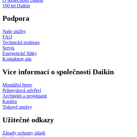
O společnosti Daikin
100 let Daikin
Podpora
Naše služby
FAQ
Technická podpora
Servis
Energetické štítky
Kontaktuje nás
Více informací o společnosti Daikin
Montážní firmy
Průmyslová odvětví
Architekti a projektanti
Kariéra
Tiskové zprávy
Užitečné odkazy
Zásady ochrany údajů