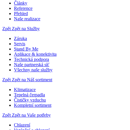
Články
Reference
Přehled
Naše realizace
Zpět
Zpět na Služby
Záruka
Servis
Stand By Me
Aplikace & konektivita
Technická podpora
Naše partnerská síť
Všechny naše služby
Zpět
Zpět na Náš sortiment
Klimatizace
Tepelná čerpadla
Čističky vzduchu
Kompletní sortiment
Zpět
Zpět na Vaše potřeby
Chlazení