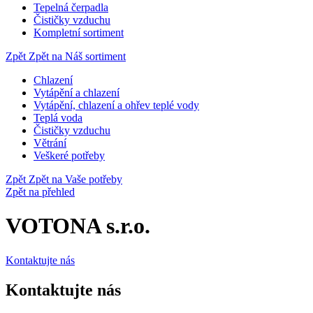
Tepelná čerpadla
Čističky vzduchu
Kompletní sortiment
Zpět
Zpět na Náš sortiment
Chlazení
Vytápění a chlazení
Vytápění, chlazení a ohřev teplé vody
Teplá voda
Čističky vzduchu
Větrání
Veškeré potřeby
Zpět
Zpět na Vaše potřeby
Zpět na přehled
VOTONA s.r.o.
Kontaktujte nás
Kontaktujte nás