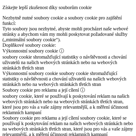
Získejte lepší zkušenost díky souborům cookie
Nezbytně nutné soubory cookie a soubory cookie pro zajištění
funkcí:
Tyto soubory jsou nezbytné, abyste mohli procházet naše webové
stránky a abychom vám my mohli poskytovat požadované služby
(„minimální soubory cookie“).
Doplňkové soubory cookie:
Výkonnostní soubory cookie
ⓘ
soubory cookie shromažďující statistiky o návštěvnosti a chování
uživatelů na našich webových stránkách nebo na webových
stránkách třetích stran
Výkonnostní soubory cookie
soubory cookie shromažďující
statistiky o návštěvnosti a chování uživatelů na našich webových
stránkách nebo na webových stránkách třetích stran
Soubory cookie pro reklamu a její cílení
ⓘ
soubory cookie, které se používají k poskytování reklam na našich
webových stránkách nebo na webových stránkách třetích stran,
které jsou pro vás a vaše zájmy relevantnější, a k měření účinnosti
reklamních kampaní
Soubory cookie pro reklamu a její cílení
soubory cookie, které se
používají k poskytování reklam na našich webových stránkách nebo
na webových stránkách třetích stran, které jsou pro vás a vaše zájmy
relevantnější, a k měření účinnosti reklamních kampaní