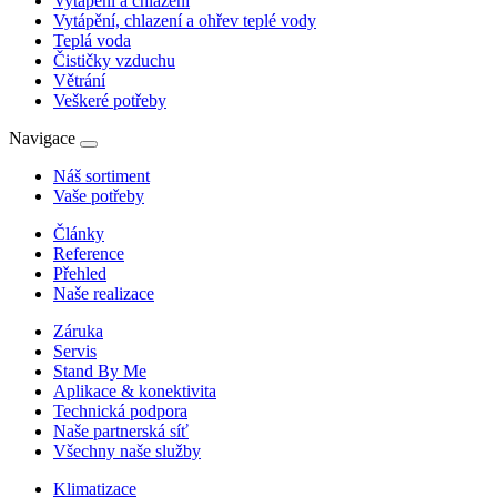
Vytápění a chlazení
Vytápění, chlazení a ohřev teplé vody
Teplá voda
Čističky vzduchu
Větrání
Veškeré potřeby
Navigace
Náš sortiment
Vaše potřeby
Články
Reference
Přehled
Naše realizace
Záruka
Servis
Stand By Me
Aplikace & konektivita
Technická podpora
Naše partnerská síť
Všechny naše služby
Klimatizace