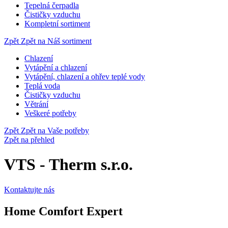
Tepelná čerpadla
Čističky vzduchu
Kompletní sortiment
Zpět
Zpět na Náš sortiment
Chlazení
Vytápění a chlazení
Vytápění, chlazení a ohřev teplé vody
Teplá voda
Čističky vzduchu
Větrání
Veškeré potřeby
Zpět
Zpět na Vaše potřeby
Zpět na přehled
VTS - Therm s.r.o.
Kontaktujte nás
Home Comfort Expert