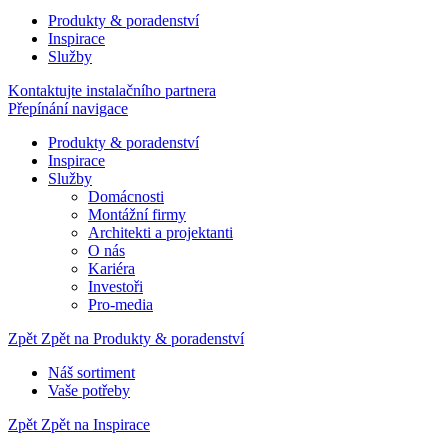
Produkty & poradenství
Inspirace
Služby
Kontaktujte instalačního partnera
Přepínání navigace
Produkty & poradenství
Inspirace
Služby
Domácnosti
Montážní firmy
Architekti a projektanti
O nás
Kariéra
Investoři
Pro-media
Zpět
Zpět na Produkty & poradenství
Náš sortiment
Vaše potřeby
Zpět
Zpět na Inspirace