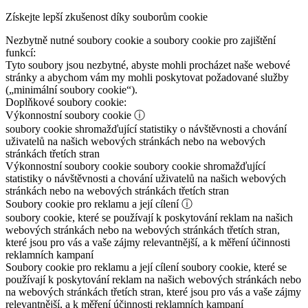
Získejte lepší zkušenost díky souborům cookie
Nezbytně nutné soubory cookie a soubory cookie pro zajištění
funkcí:
Tyto soubory jsou nezbytné, abyste mohli procházet naše webové
stránky a abychom vám my mohli poskytovat požadované služby
(„minimální soubory cookie“).
Doplňkové soubory cookie:
Výkonnostní soubory cookie
ⓘ
soubory cookie shromažďující statistiky o návštěvnosti a chování
uživatelů na našich webových stránkách nebo na webových
stránkách třetích stran
Výkonnostní soubory cookie
soubory cookie shromažďující
statistiky o návštěvnosti a chování uživatelů na našich webových
stránkách nebo na webových stránkách třetích stran
Soubory cookie pro reklamu a její cílení
ⓘ
soubory cookie, které se používají k poskytování reklam na našich
webových stránkách nebo na webových stránkách třetích stran,
které jsou pro vás a vaše zájmy relevantnější, a k měření účinnosti
reklamních kampaní
Soubory cookie pro reklamu a její cílení
soubory cookie, které se
používají k poskytování reklam na našich webových stránkách nebo
na webových stránkách třetích stran, které jsou pro vás a vaše zájmy
relevantnější, a k měření účinnosti reklamních kampaní