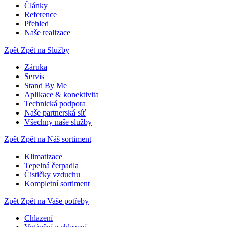
Články
Reference
Přehled
Naše realizace
Zpět
Zpět na Služby
Záruka
Servis
Stand By Me
Aplikace & konektivita
Technická podpora
Naše partnerská síť
Všechny naše služby
Zpět
Zpět na Náš sortiment
Klimatizace
Tepelná čerpadla
Čističky vzduchu
Kompletní sortiment
Zpět
Zpět na Vaše potřeby
Chlazení