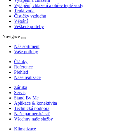
Vytápění a chlazení
Vytápění, chlazení a ohřev teplé vody
Teplá voda
Čističky vzduchu
Větrání
Veškeré potřeby
Navigace
Náš sortiment
Vaše potřeby
Články
Reference
Přehled
Naše realizace
Záruka
Servis
Stand By Me
Aplikace & konektivita
Technická podpora
Naše partnerská síť
Všechny naše služby
Klimatizace