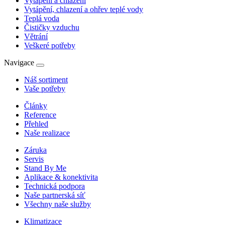
Vytápění a chlazení
Vytápění, chlazení a ohřev teplé vody
Teplá voda
Čističky vzduchu
Větrání
Veškeré potřeby
Navigace
Náš sortiment
Vaše potřeby
Články
Reference
Přehled
Naše realizace
Záruka
Servis
Stand By Me
Aplikace & konektivita
Technická podpora
Naše partnerská síť
Všechny naše služby
Klimatizace