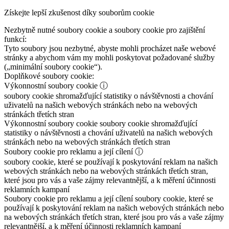
Získejte lepší zkušenost díky souborům cookie
Nezbytně nutné soubory cookie a soubory cookie pro zajištění
funkcí:
Tyto soubory jsou nezbytné, abyste mohli procházet naše webové
stránky a abychom vám my mohli poskytovat požadované služby
(„minimální soubory cookie“).
Doplňkové soubory cookie:
Výkonnostní soubory cookie
ⓘ
soubory cookie shromažďující statistiky o návštěvnosti a chování
uživatelů na našich webových stránkách nebo na webových
stránkách třetích stran
Výkonnostní soubory cookie
soubory cookie shromažďující
statistiky o návštěvnosti a chování uživatelů na našich webových
stránkách nebo na webových stránkách třetích stran
Soubory cookie pro reklamu a její cílení
ⓘ
soubory cookie, které se používají k poskytování reklam na našich
webových stránkách nebo na webových stránkách třetích stran,
které jsou pro vás a vaše zájmy relevantnější, a k měření účinnosti
reklamních kampaní
Soubory cookie pro reklamu a její cílení
soubory cookie, které se
používají k poskytování reklam na našich webových stránkách nebo
na webových stránkách třetích stran, které jsou pro vás a vaše zájmy
relevantnější, a k měření účinnosti reklamních kampaní