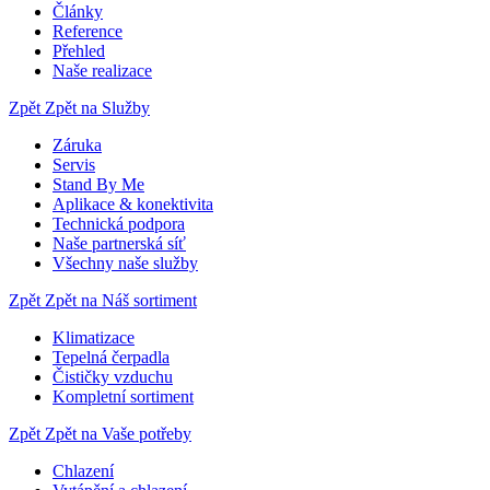
Články
Reference
Přehled
Naše realizace
Zpět
Zpět na Služby
Záruka
Servis
Stand By Me
Aplikace & konektivita
Technická podpora
Naše partnerská síť
Všechny naše služby
Zpět
Zpět na Náš sortiment
Klimatizace
Tepelná čerpadla
Čističky vzduchu
Kompletní sortiment
Zpět
Zpět na Vaše potřeby
Chlazení