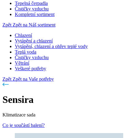
Tepelná čerpadla
Čističky vzduchu
Kompletní sortiment
Zpět
Zpět na Náš sortiment
Chlazení
Vytápění a chlazení
Vytápění, chlazení a ohřev teplé vody
Teplá voda
Čističky vzduchu
Větrání
Veškeré potřeby
Zpět
Zpět na Vaše potřeby
Sensira
Klimatizace sada
Co je součástí balení?