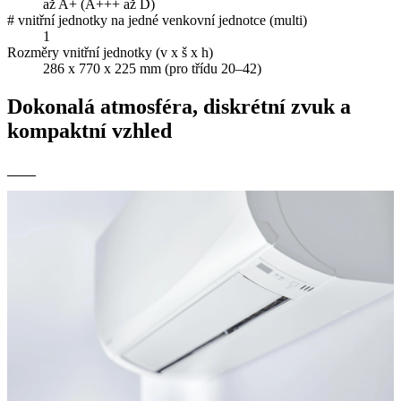
až A+ (A+++ až D)
# vnitřní jednotky na jedné venkovní jednotce (multi)
1
Rozměry vnitřní jednotky (v x š x h)
286 x 770 x 225 mm (pro třídu 20–42)
Dokonalá atmosféra, diskrétní zvuk a
kompaktní vzhled