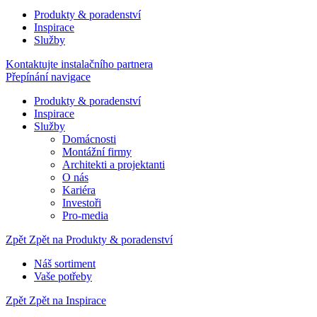
Produkty & poradenství
Inspirace
Služby
Kontaktujte instalačního partnera
Přepínání navigace
Produkty & poradenství
Inspirace
Služby
Domácnosti
Montážní firmy
Architekti a projektanti
O nás
Kariéra
Investoři
Pro-media
Zpět
Zpět na Produkty & poradenství
Náš sortiment
Vaše potřeby
Zpět
Zpět na Inspirace