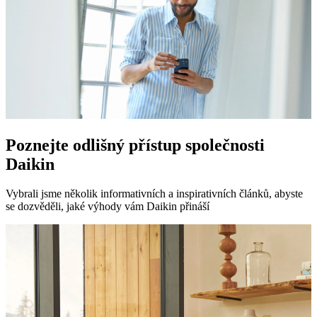
Poznejte odlišný přístup společnosti
Daikin
Vybrali jsme několik informativních a inspirativních článků, abyste
se dozvěděli, jaké výhody vám Daikin přináší