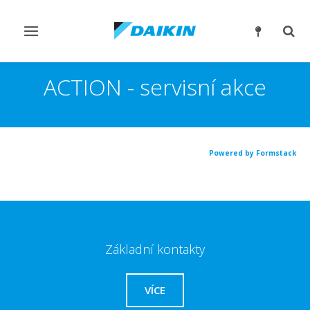
Přepnout
Přep
navigaci
reži
vyhl
ACTION - servisní akce
Powered by Formstack
Základní kontakty
VÍCE