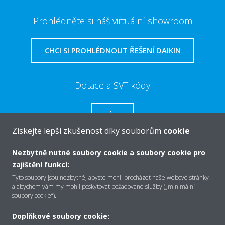
Prohlédněte si náš virtuální showroom
CHCI SI PROHLÉDNOUT ŘEŠENÍ DAIKIN
Dotace a SVT kódy
VÍCE
Získejte lepší zkušenost díky souborům
cookie
Nezbytně nutné soubory cookie a soubory cookie pro
zajištění funkcí:
O společnosti Daikin
Tyto soubory jsou nezbytné, abyste mohli procházet naše webové stránky
a abychom vám my mohli poskytovat požadované služby („minimální
soubory cookie“).
Řešení
Doplňkové soubory cookie: