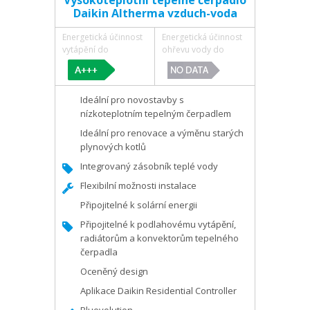
Vysokoteplotní tepelné čerpadlo
Daikin Altherma vzduch-voda
Energetická účinnost
Energetická účinnost
vytápění do
ohřevu vody do
Ideální pro novostavby s
nízkoteplotním tepelným čerpadlem
Ideální pro renovace a výměnu starých
plynových kotlů
Integrovaný zásobník teplé vody
Flexibilní možnosti instalace
Připojitelné k solární energii
Připojitelné k podlahovému vytápění,
radiátorům a konvektorům tepelného
čerpadla
Oceněný design
Aplikace Daikin Residential Controller