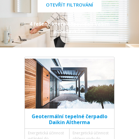
OTEVŘÍT FILTROVÁNÍ
4 řešení, která odpovídají Vašim
požadavkům
Geotermální tepelné čerpadlo
Daikin Altherma
Energetická účinnost
Energetická účinnost
vytápění do
ohřevu vody do