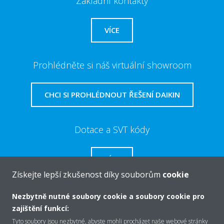
Základní kontakty
VÍCE
Prohlédněte si náš virtuální showroom
CHCI SI PROHLÉDNOUT ŘEŠENÍ DAIKIN
Dotace a SVT kódy
VÍCE
Získejte lepší zkušenost díky souborům
cookie
Nezbytně nutné soubory cookie a soubory cookie pro
zajištění funkcí:
O společnosti Daikin
Tyto soubory jsou nezbytné, abyste mohli procházet naše webové stránky