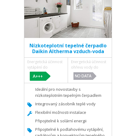
Nízkoteplotní tepelné čerpadlo
Daikin Altherma vzduch-voda
Energetická účinnost
Energetická účinnost
vytápění do
ohřevu vody do
Ideální pro novostavby s
nízkoteplotním tepelným čerpadlem
Integrovaný zásobník teplé vody
Flexibilní možnosti instalace
Připojitelné k solární energii
Připojitelné k podlahovému vytápění,
radiátorům a konvektorům tepelného