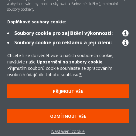
a abychom vám my mohli poskytovat požadované služby („minimální
soubory cookie“).
Řešení
Doplňkové soubory cookie:
Soubory cookie pro zajištění výkonnosti:
Podpora
Soubory cookie pro reklamu a její cílení:
Chcete-li se dozvědět více o našich souborech cookie,
navštivte naše
Upozornění na soubory cookie
.
Produkty
Přijmutím souborů cookie souhlasíte se zpracováním
osobních údajů dle tohoto souhlasu.
*
Copyright © Daikin
PŘIJMOUT VŠE
Právní upozornění/Imprint
Oznámení o používání souborů cookie
Směrnice o ochraně údajů
Firemní etika
ODMÍTNOUT VŠE
Všeobecné obchodní podmínky
Data Act
Nastavení cookie