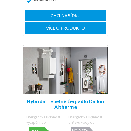
Bluevolution
CHCI NABÍDKU
VÍCE O PRODUKTU
Hybridní tepelné čerpadlo Daikin
Altherma
Energetická účinnost
Energetická účinnost
vytápění do
ohřevu vody do