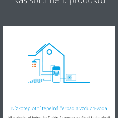
Nízkoteplotní tepelná čerpadla vzduch-voda
Nízkoteplotní jednotky Daikin Altherma využívají technologii