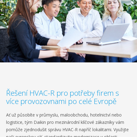
Řešení HVAC-R pro potřeby firem s
více provozovnami po celé Evropě
Ať už působíte v průmyslu, maloobchodu, hotelnictví nebo
logistice, tým Daikin pro mezinárodní klíčové zákazníky vám
pomůže zjednodušit správu HVAC-R napříč lokalitami. Využijte
naši evropskou síť, standardizujte modernizace v oblasti