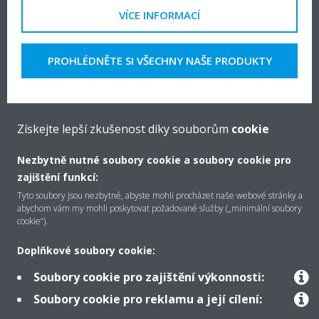
VÍCE INFORMACÍ
PROHLÉDNĚTE SI VŠECHNY NAŠE PRODUKTY
Získejte lepší zkušenost díky souborům
cookie
Nezbytně nutné soubory cookie a soubory cookie pro
zajištění funkcí:
Tyto soubory jsou nezbytné, abyste mohli procházet naše webové stránky a
abychom vám my mohli poskytovat požadované služby („minimální soubory
cookie“).
Doplňkové soubory cookie:
Soubory cookie pro zajištění výkonnosti:
Soubory cookie pro reklamu a její cílení:
Rooftop jednotky