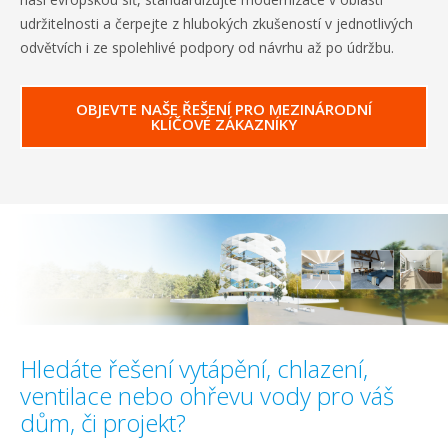
udržitelnosti a čerpejte z hlubokých zkušeností v jednotlivých
odvětvích i ze spolehlivé podpory od návrhu až po údržbu.
OBJEVTE NAŠE ŘEŠENÍ PRO MEZINÁRODNÍ
KLÍČOVÉ ZÁKAZNÍKY
Hledáte řešení vytápění, chlazení,
ventilace nebo ohřevu vody pro váš
dům, či projekt?