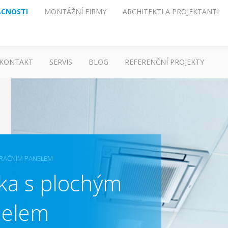
CNOSTI
MONTÁŽNÍ FIRMY
ARCHITEKTI A PROJEKTANTI
KONTAKT
SERVIS
BLOG
REFERENČNÍ PROJEKTY
RAČNÍM PANELEM
ka s plochým
nelem