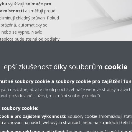
hybu
využívají
snímače pro
v místnosti
a směřují proud
liminují chladný průvan. Pokud
 prázdná, automaticky se
 nebo se vypne. Navíc
 teplota bude stejná od podlahy
e lepší zkušenost díky souborům
cookie
utné soubory cookie a soubory cookie pro zajištění fun
 jsou nezbytné, abyste mohli procházet naše webové stránky a aby
ovat požadované služby („minimální soubory cookie“).
 soubory cookie:
cookie pro zajištění výkonnosti:
Soubory cookie shromažďují stati
íti a chování na našich webových stránkách nebo na stránkách třetích 
ookie pro reklamu a její cílení:
Soubory cookie používané k doruč