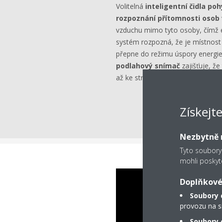
Volitelná
inteligentní čidla po
rozpoznání přítomnosti osob 
vzduchu mimo tyto osoby, čímž e
systém rozpozná, že je místnost
přepne do režimu úspory energie
podlahový snímač
zajišťuje, že
až ke stropu.
Získejt
Nezbytně n
Tyto soubory
mohli poskyt
Doplňkové
Soubory 
provozu na s
Soubory c