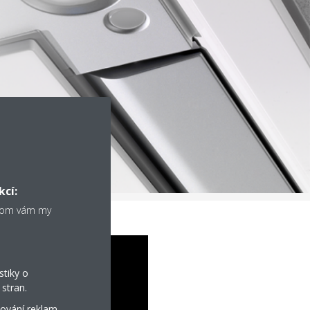
kcí:
chom vám my
stiky o
stran.
ování reklam