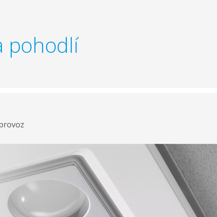
 pohodlí
 provoz