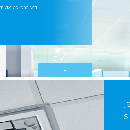
nické dokonalosti
Scroll
to
content
J
s