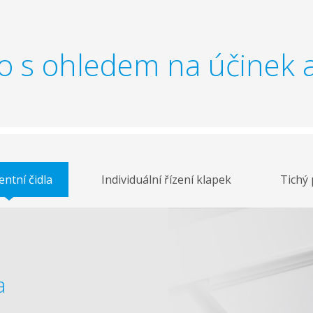
o s ohledem na účinek a
entní čidla
Individuální řízení klapek
Tichý
a