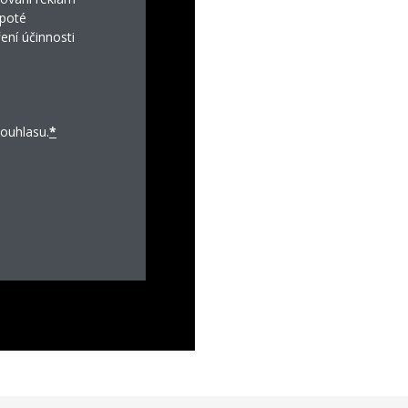
 poté
ení účinnosti
ouhlasu.
*