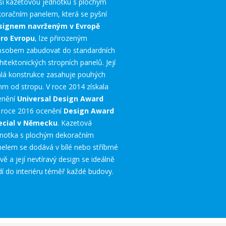
ši kazetovou jednotku s plochým
oračním panelem, která se pyšní
signem navrženým v Evropě
pro Evropu
, lze přirozeným
ůsobem zabudovat do standardních
hitektonických stropních panelů. Její
hlá konstrukce zasahuje pouhých
m od stropu. V roce 2014 získala
enění
Universal Design Award
v roce 2016 ocenění
Design Award
ecial v Německu
. Kazetová
dnotka s plochým dekoračním
elem se dodává v bílé nebo stříbrné
vě a její nevtíravý design se ideálně
í do interiéru téměř každé budovy.