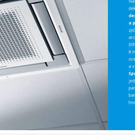
Na
dek
de
a 
zp
arc
ští
8 m
oc
a 
Sp
je
pan
bar
hod