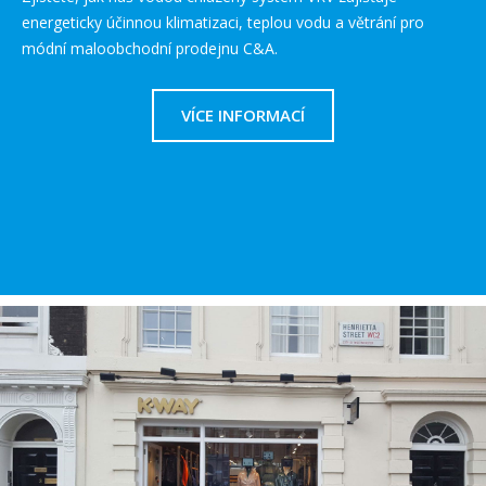
energeticky účinnou klimatizaci, teplou vodu a větrání pro
módní maloobchodní prodejnu C&A.
VÍCE INFORMACÍ