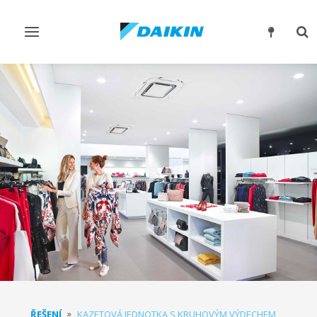
Přepnout
Pře
navigaci
rež
vyh
ŘEŠENÍ
KAZETOVÁ JEDNOTKA S KRUHOVÝM VÝDECHEM