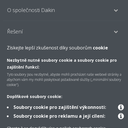
O společnosti Daikin
Řešení
Získejte lepší zkušenost díky souborům
cookie
Podpora
Nezbytně nutné soubory cookie a soubory cookie pro
zajištění funkcí:
Produkty
Tyto soubory jsou nezbytné, abyste mohli procházet naše webové stránky a
abychom vám my mohli poskytovat požadované služby („minimální soubory
cookie“).
Doplňkové soubory cookie:
Copyright © Daikin
Právní upozornění/Imprint
Oznámení o používání souborů cookie
Soubory cookie pro zajištění výkonnosti:
Směrnice o ochraně údajů
Firemní etika
Soubory cookie pro reklamu a její cílení:
Všeobecné obchodní podmínky
Data Act