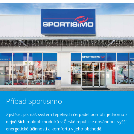
Případ Sportisimo
Zjistěte, jak náš systém tepelných čerpadel pomohl jednomu z
největších maloobchodníků v České republice dosáhnout vyšší
energetické účinnosti a komfortu v jeho obchodě.