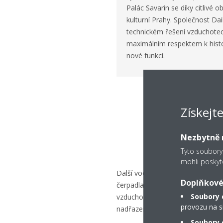
Palác Savarin se díky citlivé 
kulturní Prahy. Společnost Dai
technickém řešení vzduchotec
maximálním respektem k histo
nové funkci.
Získejt
Nezbytně n
Tyto soubory
mohli poskyt
Další vodou chlazené VRV jednot
Doplňkové
čerpadla (2trubkové) slouží jako 
Soubory 
vzduchotechnické jednotky. Ovlád
provozu na s
nadřazený řídicí systém přes ro
Soubory c