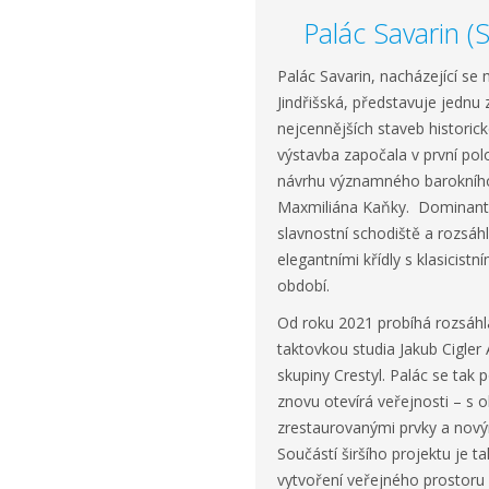
Palác Savarin (
Palác Savarin, nacházející se
Jindřišská, představuje jednu 
nejcennějších staveb historic
výstavba započala v první polo
návrhu významného barokního 
Maxmiliána Kaňky. Dominant
slavnostní schodiště a rozsáhl
elegantními křídly s klasicist
období.
Od roku 2021 probíhá rozsáhl
taktovkou studia Jakub Cigler 
skupiny Crestyl. Palác se tak 
znovu otevírá veřejnosti – s
zrestaurovanými prvky a nový
Součástí širšího projektu je t
vytvoření veřejného prostoru