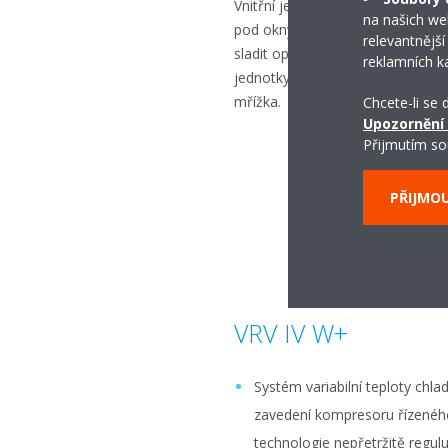
Vnitřní jednotky jsou převážně n
na našich we
pod okny. Zakrytování čeká na b
relevantnější
sladit opláštění se svým interiér
reklamních k
jednotky ukryté v podlaze a jeji
mřížka.
Chcete-li se
Upozornění
Přijmutím so
PŘIJMO
VRV IV W+
Systém variabilní teploty chlad
zavedení kompresoru řízeného
technologie nepřetržitě regul