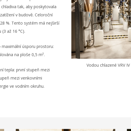
 chladiva tak, aby poskytovala
atížení v budově. Celoroční
 28 %. Tento systém má nejširší
 (3 až 16 °C).
 maximální úsporu prostoru:
lována na ploše 0,5 m².
Vodou chlazené VRV IV
í tepla: první stupeň mezi
stupeň mezi venkovními
ergie ve vodním okruhu.