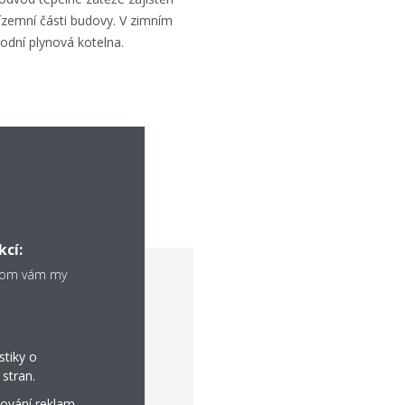
ízemní části budovy. V zimním
odní plynová kotelna.
kcí:
chom vám my
ké řešení
stiky o
stran.
YQ-T9
ování reklam