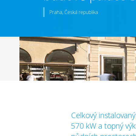
Praha, Česká republika
Celkový instalovaný 
570 kW a topný vý