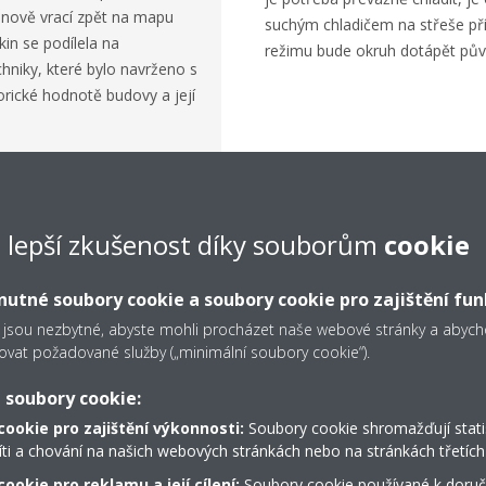
obnově vrací zpět na mapu
suchým chladičem na střeše př
kin se podílela na
režimu bude okruh dotápět pův
hniky, které bylo navrženo s
rické hodnotě budovy a její
e lepší zkušenost díky souborům
cookie
utné soubory cookie a soubory cookie pro zajištění fun
 jsou nezbytné, abyste mohli procházet naše webové stránky a aby
ovat požadované služby („minimální soubory cookie“).
ky v provedení tepelného
Technic
 soubory cookie:
zdroj tepla a chladu pro
cookie pro zajištění výkonnosti:
Soubory cookie shromažďují stati
ání celého soustavy řeší
íti a chování na našich webových stránkách nebo na stránkách třetích 
zhraní protokolu Modbus.
Vodou chlazené VRV IV
RWE
ookie pro reklamu a její cílení:
Soubory cookie používané k doruč