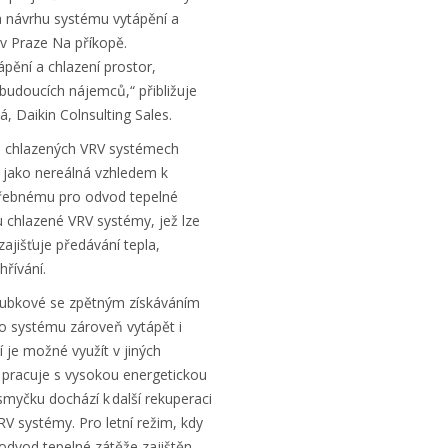
a návrhu systému vytápění a
 v Praze Na příkopě.
pění a chlazení prostor,
udoucích nájemců,“ přibližuje
, Daikin Colnsulting Sales.
 chlazených VRV systémech
 jako nereálná vzhledem k
řebnému pro odvod tepelné
u chlazené VRV systémy, jež lze
zajišťuje předávání tepla,
řívání.
rubkové se zpětným získáváním
o systému zároveň vytápět i
í je možné využít v jiných
 pracuje s vysokou energetickou
smyčku dochází k další rekuperaci
RV systémy. Pro letní režim, kdy
 odvod tepelné zátěže zajištěn