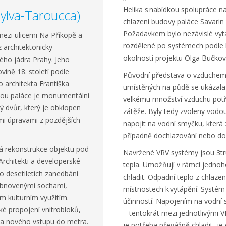
Helika s nabídkou spolupráce n
Sylva-Taroucca)
chlazení budovy paláce Savarin
Požadavkem bylo nezávislé vytá
 mezi ulicemi Na Příkopě a
rozdělené po systémech podle b
z architektonicky
okolnosti projektu Olga Bučková
kého jádra Prahy. Jeho
vině 18. století podle
Původní představa o vzduchem
architekta Františka
umístěných na půdě se ukázala
ou paláce je monumentální
velkému množství vzduchu pot
ý dvůr, který je obklopen
zátěže. Byly tedy zvoleny vodo
ními úpravami z pozdějších
napojit na vodní smyčku, která 
případně dochlazování nebo doh
á rekonstrukce objektu pod
Navržené VRV systémy jsou 3t
Architekti a developerské
tepla. Umožňují v rámci jednoh
po desetiletích zanedbání
chladit. Odpadní teplo z chlazen
 obnovenými sochami,
místnostech k vytápění. Systém
m kulturním využitím.
účinností. Napojením na vodní 
aké propojení vnitrobloků,
– tentokrát mezi jednotlivými V
 a nového vstupu do metra.
je potřeba převážně chladit, je