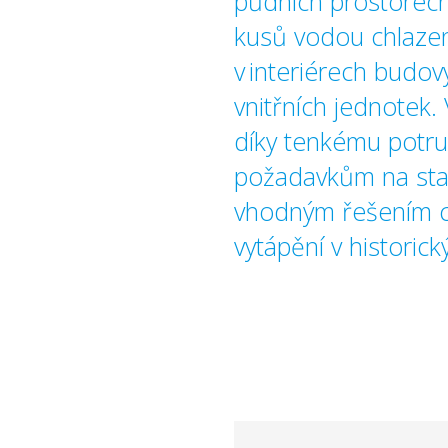
půdních prostorech
kusů vodou chlaze
v interiérech budo
vnitřních jednotek.
díky tenkému potru
požadavkům na sta
vhodným řešením c
vytápění v historic