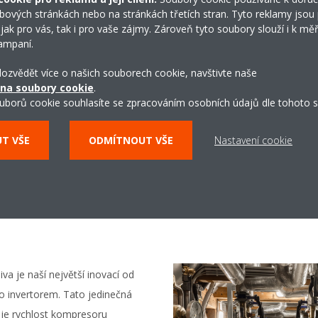
eopláštěné parapetní, umístěné
Venkovní jednotka
RXYSQ-T
bových stránkách nebo na stránkách třetích stran. Tyto reklamy jsou
udoucí nájemce, aby si mohli
 jak pro vás, tak i pro vaše zájmy. Zároveň tyto soubory slouží i k měř
Vnitřní parapetní jednotky
F
em. V některých případech jsou
ampaní.
ch umístění prozrazuje pouze
Vnitřní podhledové jednotk
 dozvědět více o našich souborech cookie, navštivte naše
 na soubory cookie
.
uborů cookie souhlasíte se zpracováním osobních údajů dle tohoto s
UT VŠE
ODMÍTNOUT VŠE
Nastavení cookie
iva je naší největší inovací od
 invertorem. Tato jedinečná
uje rychlost kompresoru