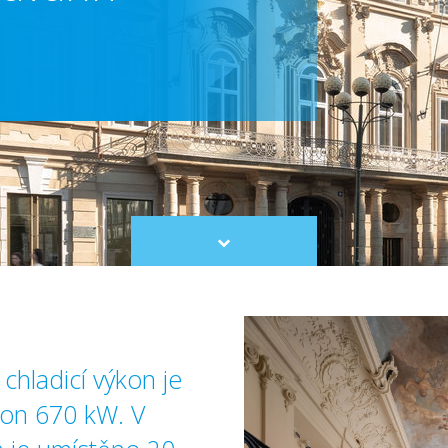
Scroll
to
content
chladicí výkon je
kon 670 kW. V