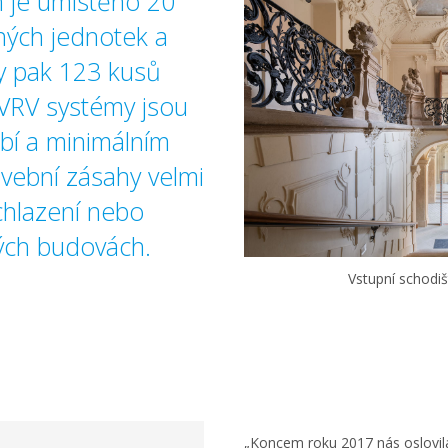
 je umístěno 20
ných jednotek a
vy pak 123 kusů
 VRV systémy jsou
bí a minimálním
vební zásahy velmi
hlazení nebo
kých budovách.
Vstupní schodiš
„Koncem roku 2017 nás oslovil