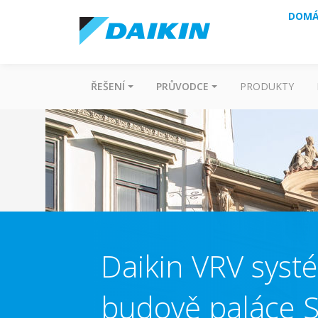
DOMÁ
ŘEŠENÍ
PRŮVODCE
PRODUKTY
Daikin VRV systé
budově paláce S