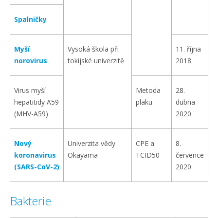
Spalničky
Myší
Vysoká škola při
11. října
norovirus
tokijské univerzitě
2018
Virus myší
Metoda
28.
hepatitidy A59
plaku
dubna
(MHV-A59)
2020
Nový
Univerzita vědy
CPE a
8.
koronavirus
Okayama
TCID50
července
(SARS-CoV-2)
2020
Bakterie