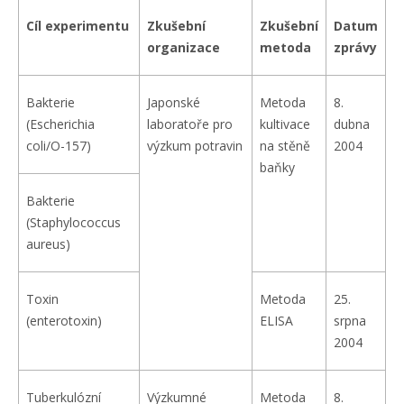
Cíl experimentu
Zkušební
Zkušební
Datum
organizace
metoda
zprávy
Bakterie
Japonské
Metoda
8.
(Escherichia
laboratoře pro
kultivace
dubna
coli/O-157)
výzkum potravin
na stěně
2004
baňky
Bakterie
(Staphylococcus
aureus)
Toxin
Metoda
25.
(enterotoxin)
ELISA
srpna
2004
Tuberkulózní
Výzkumné
Metoda
8.