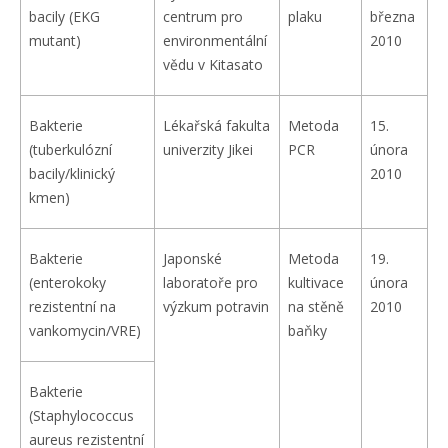
bacily (EKG
centrum pro
plaku
března
mutant)
environmentální
2010
vědu v Kitasato
Bakterie
Lékařská fakulta
Metoda
15.
(tuberkulózní
univerzity Jikei
PCR
února
bacily/klinický
2010
kmen)
Bakterie
Japonské
Metoda
19.
(enterokoky
laboratoře pro
kultivace
února
rezistentní na
výzkum potravin
na stěně
2010
vankomycin/VRE)
baňky
Bakterie
(Staphylococcus
aureus rezistentní