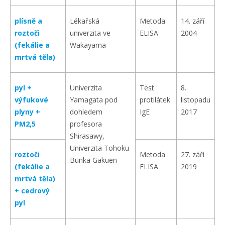
plísně a
Lékařská
Metoda
14. září
roztoči
univerzita ve
ELISA
2004
(fekálie a
Wakayama
mrtvá těla)
pyl +
Univerzita
Test
8.
výfukové
Yamagata pod
protilátek
listopadu
plyny +
dohledem
IgE
2017
PM2,5
profesora
Shirasawy,
Univerzita Tohoku
roztoči
Metoda
27. září
Bunka Gakuen
(fekálie a
ELISA
2019
mrtvá těla)
+ cedrový
pyl