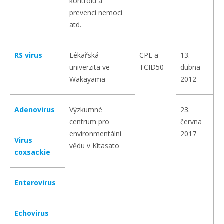
kontrolu a
prevenci nemocí
atd.
RS virus
Lékařská
CPE a
13.
univerzita ve
TCID50
dubna
Wakayama
2012
Adenovirus
Výzkumné
23.
centrum pro
června
environmentální
2017
Virus
vědu v Kitasato
coxsackie
Enterovirus
Echovirus