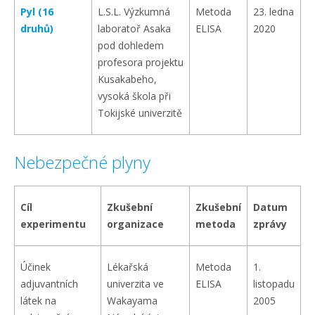
Pyl (16
L.S.L. Výzkumná
Metoda
23. ledna
druhů)
laboratoř Asaka
ELISA
2020
pod dohledem
profesora projektu
Kusakabeho,
vysoká škola při
Tokijské univerzitě
Nebezpečné plyny
Cíl
Zkušební
Zkušební
Datum
experimentu
organizace
metoda
zprávy
Účinek
Lékařská
Metoda
1.
adjuvantních
univerzita ve
ELISA
listopadu
látek na
Wakayama
2005