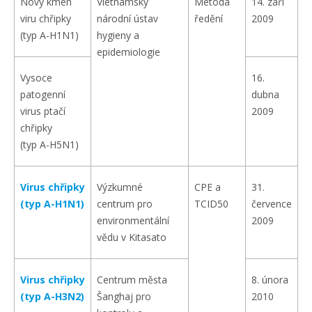
Nový kmen
Vietnamský
Metoda
14. září
viru chřipky
národní ústav
ředění
2009
(typ A-H1N1)
hygieny a
epidemiologie
Vysoce
16.
patogenní
dubna
virus ptačí
2009
chřipky
(typ A-H5N1)
Virus chřipky
Výzkumné
CPE a
31.
(typ A-H1N1)
centrum pro
TCID50
července
environmentální
2009
vědu v Kitasato
Virus chřipky
Centrum města
8. února
(typ A-H3N2)
Šanghaj pro
2010