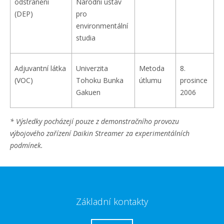
odstranění
Národní ústav
(DEP)
pro
environmentální
studia
Adjuvantní látka
Univerzita
Metoda
8.
(VOC)
Tohoku Bunka
útlumu
prosince
Gakuen
2006
* Výsledky pocházejí pouze z demonstračního provozu
výbojového zařízení Daikin Streamer za experimentálních
podmínek.
Základní kontakty