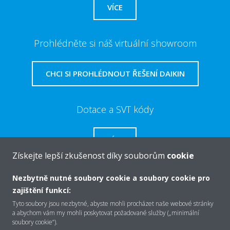
VÍCE
Prohlédněte si náš virtuální showroom
CHCI SI PROHLÉDNOUT ŘEŠENÍ DAIKIN
Dotace a SVT kódy
VÍCE
Získejte lepší zkušenost díky souborům
cookie
Nezbytně nutné soubory cookie a soubory cookie pro
zajištění funkcí:
O společnosti Daikin
Tyto soubory jsou nezbytné, abyste mohli procházet naše webové stránky
a abychom vám my mohli poskytovat požadované služby („minimální
soubory cookie“).