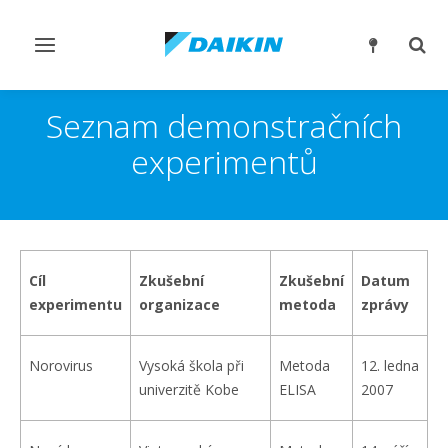
Přepnout
Přep
navigaci
reži
vyhl
Seznam demonstračních
experimentů
Cíl
Zkušební
Zkušební
Datum
experimentu
organizace
metoda
zprávy
Norovirus
Vysoká škola při
Metoda
12. ledna
univerzitě Kobe
ELISA
2007