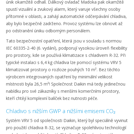
únik okamžitě odhalí. Dálkový ovladač Madoka pak okamžitě
spustí vizuální a zvukový alarm, který varuje všechny osoby
přítomné v oblasti, a zahájí automatické odčerpávání chladiva,
aby bylo bezpečně zadrženo. Provoz systému lze obnovit až
po odstranění úniku odborným personálem.
Tato bezpečnostní opatření, která jsou v souladu s normou
IEC 60335-2-40 (6. vydání), podporují vysokou úroveň flexibility
pro prostory, kde se používá klimatizace s chladivem R-32. Při
typické instalaci s 6,4 kg chladiva lze pomocí systému VRV 5
klimatizovat prostory o rozloze pouhých 10 m². Bez těchto
výrobcem integrovaných opatření by minimální velikost
místnosti byla 26,5 m²! Společnost Daikin má tedy jedinečnou
nabídku pro své zákazníky s menšími komerčními prostory,
kteří chtějí komplexní balíček bez nutnosti péče.
Chladivo s nižším GWP a nižšími emisemi CO₂
Systém VRV 5 od společnosti Daikin, který byl speciálně vyvinut
pro použití chladiva R-32, se vyznačuje spolehlivou technologií