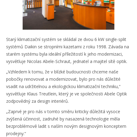
Starý klimatizační systém se skládal ze dvou 6 kW single-split
systémů Daikin se stropními kazetami z roku 1998. Závada na
starém systému byla ideální příležitostí k jeho modernizaci,
vysvětluje Nicolas Abele-Schraut, jednatel a majitel sítě optik.
„Vzhledem k tomu, že v blízké budoucnosti chceme naše
pobočky renovovat a modernizovat, bylo pro nás důležité
vsadit na udržitelnou a ekologickou klimatizační techniku,“
vysvětluje Klaus Treutlein, který je ve společnosti Abele Optik
zodpovědný za design interiérů.
„Zaprvé je pro nás v tomto směru kriticky důležitá vysoce
zvýšená účinnost, zadruhé by nasazená technologie měla
bezproblémově ladit s naším novým designovým konceptem
prodejny.“