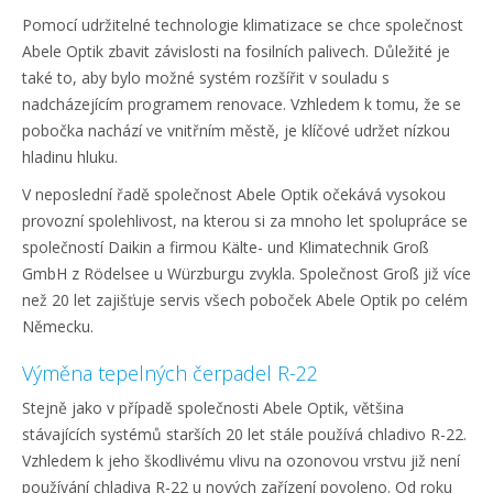
Pomocí udržitelné technologie klimatizace se chce společnost
Abele Optik zbavit závislosti na fosilních palivech. Důležité je
také to, aby bylo možné systém rozšířit v souladu s
nadcházejícím programem renovace. Vzhledem k tomu, že se
pobočka nachází ve vnitřním městě, je klíčové udržet nízkou
hladinu hluku.
V neposlední řadě společnost Abele Optik očekává vysokou
provozní spolehlivost, na kterou si za mnoho let spolupráce se
společností Daikin a firmou Kälte- und Klimatechnik Groß
GmbH z Rödelsee u Würzburgu zvykla. Společnost Groß již více
než 20 let zajišťuje servis všech poboček Abele Optik po celém
Německu.
Výměna tepelných čerpadel R-22
Stejně jako v případě společnosti Abele Optik, většina
stávajících systémů starších 20 let stále používá chladivo R-22.
Vzhledem k jeho škodlivému vlivu na ozonovou vrstvu již není
používání chladiva R-22 u nových zařízení povoleno. Od roku