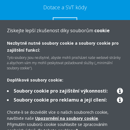
Dotace a SVT kódy
VÍCE
Získejte lepší zkušenost díky souborům
cookie
Nezbytně nutné soubory cookie a soubory cookie pro
zajištění funkcí:
Tyto soubory jsou nezbytné, abyste mohli procházet naše webové stránky
O společnosti Daikin
a abychom vám my mohli poskytovat požadované služby („minimální
soubory cookie“).
Doplňkové soubory cookie:
Řešení
Soubory cookie pro zajištění výkonnosti:
Soubory cookie pro reklamu a její cílení:
Podpora
Chcete-li se dozvědět více o našich souborech cookie,
navštivte naše
Upozornění na soubory cookie
.
Produkty
Přijmutím souborů cookie souhlasíte se zpracováním