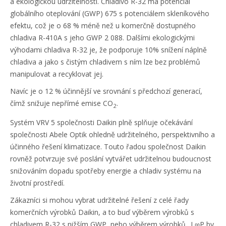
a ekologickou udržitelností. Chladivo R-32 má potenciál
globálního oteplování (GWP) 675 s potenciálem skleníkového
efektu, což je o 68 % méně než u komerčně dostupného
chladiva R-410A s jeho GWP 2 088. Dalšími ekologickými
výhodami chladiva R-32 je, že podporuje 10% snížení náplně
chladiva a jako s čistým chladivem s ním lze bez problémů
manipulovat a recyklovat jej.
Navíc je o 12 % účinnější ve srovnání s předchozí generací,
čímž snižuje nepřímé emise CO
.
2
Systém VRV 5 společnosti Daikin plně splňuje očekávání
společnosti Abele Optik ohledně udržitelného, perspektivního a
účinného řešení klimatizace. Touto řadou společnost Daikin
rovněž potvrzuje své poslání vytvářet udržitelnou budoucnost
snižováním dopadu spotřeby energie a chladiv systému na
životní prostředí.
Zákazníci si mohou vybrat udržitelné řešení z celé řady
komerčních výrobků Daikin, a to buď výběrem výrobků s
chladivem R-32 s nižším GWP, nebo výběrem výrobků „L∞P by