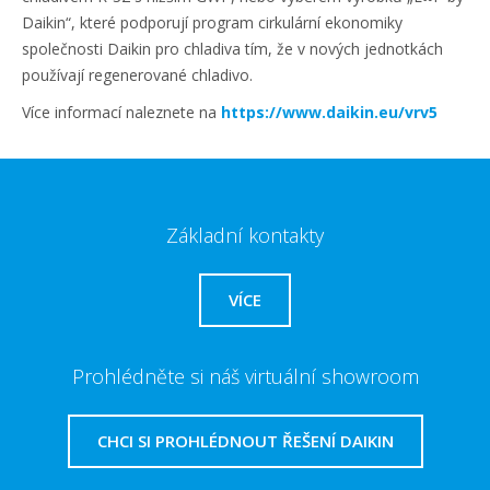
Daikin“, které podporují program cirkulární ekonomiky
společnosti Daikin pro chladiva tím, že v nových jednotkách
používají regenerované chladivo.
Více informací naleznete na
https://www.daikin.eu/vrv5
Základní kontakty
VÍCE
Prohlédněte si náš virtuální showroom
CHCI SI PROHLÉDNOUT ŘEŠENÍ DAIKIN