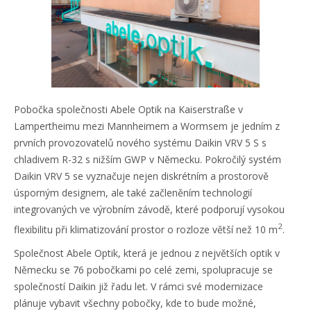
Pobočka společnosti Abele Optik na Kaiserstraße v
Lampertheimu mezi Mannheimem a Wormsem je jedním z
prvních provozovatelů nového systému Daikin VRV 5 S s
chladivem R-32 s nižším GWP v Německu. Pokročilý systém
Daikin VRV 5 se vyznačuje nejen diskrétním a prostorově
úsporným designem, ale také začleněním technologií
integrovaných ve výrobním závodě, které podporují vysokou
2
flexibilitu při klimatizování prostor o rozloze větší než 10 m
.
Společnost Abele Optik, která je jednou z největších optik v
Německu se 76 pobočkami po celé zemi, spolupracuje se
společností Daikin již řadu let. V rámci své modernizace
plánuje vybavit všechny pobočky, kde to bude možné,