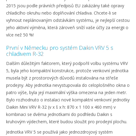
2015 jsou podle právních předpisů EU zakázány také opravy
chladicího okruhu nebo doplňování chladiva. Chcete-li se
vyhnout neplánovaným odstávkám systému, je nejlepší cestou
jeho aktivní výměna, která zároveň sníží vaše účty za energii o
více než 50 %!
První v Německu pro systém Daikin VRV 5 s
chladivem R-32
Dalším důležitým faktorem, který podpořil volbu systému VRV
5, byla jeho kompaktní konstrukce, protože venkovní jednotka
musela být z prostorových důvodů instalována na střeše
prodejny. Aby jednotka nevystupovala do celoplošného okna o
patro výše, byla její maximální výška omezena na jeden metr.
Bylo rozhodnuto o instalaci nové kompaktní venkovní jednotky
Daikin Mini VRV R-32 (v x š x h: 870 x 1 100 x 460 mm) v
kombinaci se dvěma jednotkami do podhledu Daikin s
kruhovým výdechem, které budou sloužit pro prodejní plochu.
Jednotka VRV 5 se používá jako jednozdrojový systém