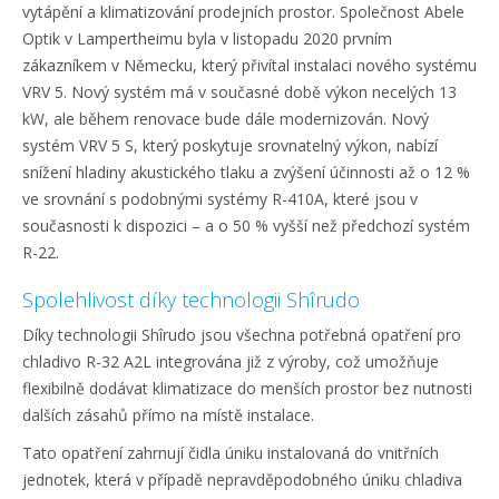
vytápění a klimatizování prodejních prostor. Společnost Abele
Optik v Lampertheimu byla v listopadu 2020 prvním
zákazníkem v Německu, který přivítal instalaci nového systému
VRV 5. Nový systém má v současné době výkon necelých 13
kW, ale během renovace bude dále modernizován. Nový
systém VRV 5 S, který poskytuje srovnatelný výkon, nabízí
snížení hladiny akustického tlaku a zvýšení účinnosti až o 12 %
ve srovnání s podobnými systémy R-410A, které jsou v
současnosti k dispozici – a o 50 % vyšší než předchozí systém
R-22.
Spolehlivost díky technologii Shîrudo
Díky technologii Shîrudo jsou všechna potřebná opatření pro
chladivo R-32 A2L integrována již z výroby, což umožňuje
flexibilně dodávat klimatizace do menších prostor bez nutnosti
dalších zásahů přímo na místě instalace.
Tato opatření zahrnují čidla úniku instalovaná do vnitřních
jednotek, která v případě nepravděpodobného úniku chladiva