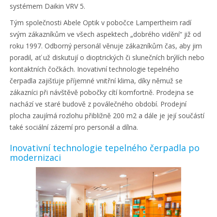
systémem Daikin VRV 5.
Tým společnosti Abele Optik v pobočce Lampertheim radí
svým zákazníkům ve všech aspektech „dobrého vidění“ již od
roku 1997. Odborný personál věnuje zákazníkům čas, aby jim
poradil, ať už diskutují o dioptrických či slunečních brýlích nebo
kontaktních čočkách. Inovativní technologie tepelného
čerpadla zajišťuje příjemné vnitřní klima, díky němuž se
zákazníci při návštěvě pobočky cítí komfortně. Prodejna se
nachází ve staré budově z poválečného období. Prodejní
plocha zaujímá rozlohu přibližně 200 m2 a dále je její součástí
také sociální zázemí pro personál a dílna.
Inovativní technologie tepelného čerpadla po
modernizaci